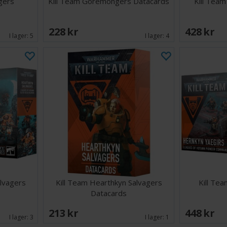
gers
Kill Team Goremongers Datacards
Kill Team
228 SEK
428 SEK
I lager:
5
I lager:
4
alvagers
Kill Team Hearthkyn Salvagers
Kill Te
Datacards
213 SEK
448 SEK
I lager:
3
I lager:
1