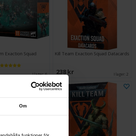
am Exaction Squad
Kill Team Exaction Squad Datacards
238 SEK
I lager:
6
I lager:
2
Om
andahålla funktioner för