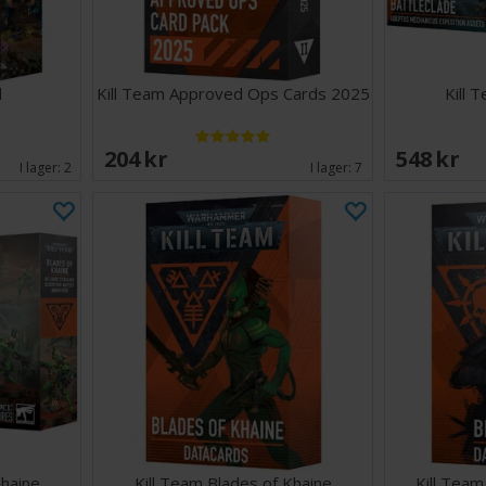
l
Kill Team Approved Ops Cards 2025
Kill 
204 SEK
548 SEK
I lager:
2
I lager:
7
Khaine
Kill Team Blades of Khaine
Kill Tea