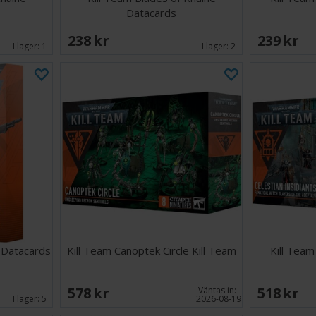
Datacards
238 SEK
239 SEK
I lager:
1
I lager:
2
 Datacards
Kill Team Canoptek Circle Kill Team
Kill Team
578 SEK
518 SEK
Väntas in:
I lager:
5
2026-08-19