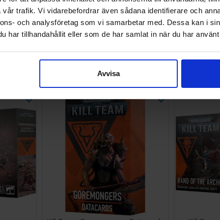
vår trafik. Vi vidarebefordrar även sådana identifierare och anna
nnons- och analysföretag som vi samarbetar med. Dessa kan i sin
har tillhandahållit eller som de har samlat in när du har använt 
e
Kill Team Farstalker Kinband
Kill Tea
518 SEK
498 SEK
Väntas in:
Avvisa
I lager:
4
2026-08-20