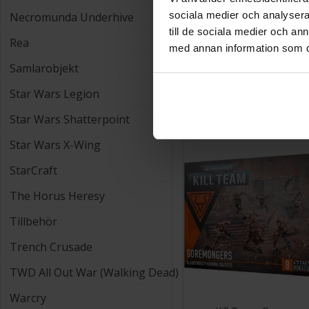
sociala medier och analysera 
Necromunda Underhive
till de sociala medier och a
Rea
med annan information som du 
Kill Team Exodit
Samlarobjekt
1 275 SEK
Star Wars Legion
1 148 SEK
Star Wars Shatterpoint
Star Wars X-Wing
StarCraft
The Horus Heresy
Tillbehör
Trench Crusade
TWD All Out War (Walking Dead)
Warcry