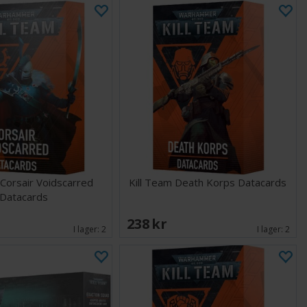
 Corsair Voidscarred
Kill Team Death Korps Datacards
Datacards
238 SEK
I lager:
2
I lager:
2