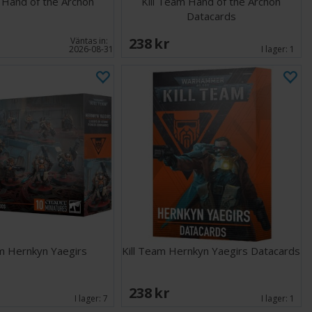
 Hand of the Archon
Kill Team Hand of the Archon
Datacards
238 SEK
Väntas in:
2026-08-31
I lager:
1
am Hernkyn Yaegirs
Kill Team Hernkyn Yaegirs Datacards
238 SEK
I lager:
7
I lager:
1