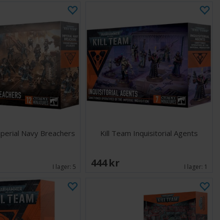
mperial Navy Breachers
Kill Team Inquisitorial Agents
444 SEK
I lager:
5
I lager:
1