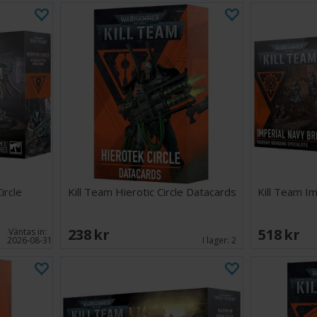
ircle
Kill Team Hierotic Circle Datacards
Kill Team I
238 SEK
518 SEK
Väntas in:
2026-08-31
I lager:
2