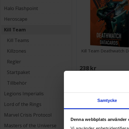
Halo Flashpoint
Heroscape
Kill Team
Kill Teams
Kill Team Deathwatch D
Killzones
Regler
238 SEK
Startpaket
Tillbehör
10%
Legions Imperialis
Samtycke
Lord of the Rings
Marvel Crisis Protocol
Denna webbplats använder 
Masters of the Universe
Vi använder enhetsidentifierar