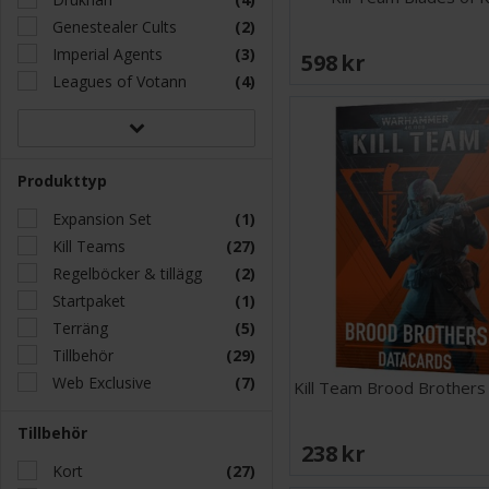
Genestealer Cults
(2)
Imperial Agents
(3)
598 SEK
Leagues of Votann
(4)
Produkttyp
Expansion Set
(1)
Kill Teams
(27)
Regelböcker & tillägg
(2)
Startpaket
(1)
Terräng
(5)
Tillbehör
(29)
Web Exclusive
(7)
Kill Team Brood Brothers
Tillbehör
238 SEK
Kort
(27)