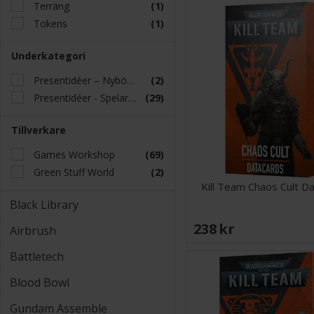
Terräng
(1)
Tokens
(1)
Underkategori
Presentidéer – Nybörjaren
(2)
Presentidéer - Spelaren
(29)
Tillverkare
Games Workshop
(69)
Green Stuff World
(2)
Kill Team Chaos Cult D
Black Library
238 SEK
Airbrush
Battletech
Blood Bowl
Gundam Assemble