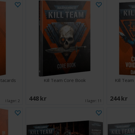
atacards
Kill Team Core Book
Kill Team
448 SEK
244 SEK
I lager:
2
I lager:
11