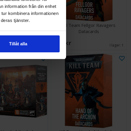
n information från din enhet
 tur kombinera informationen
deras tjänster.
m Fellgor Ravagers
Kill Team Fellgor Ravagers
Datacards
238 SEK
Tillåt alla
I lager:
5
I lager:
1