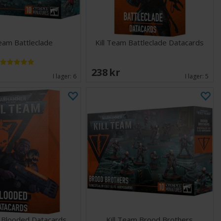
Team Battleclade
Kill Team Battleclade Datacards
238 SEK
I lager:
6
I lager:
5
m Blooded Datacards
Kill Team Brood Brothers