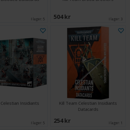
504 SEK
I lager:
5
I lager:
3
 Celestian Insidiants
Kill Team Celestian Insidiants
Datacards
254 SEK
I lager:
5
I lager:
1