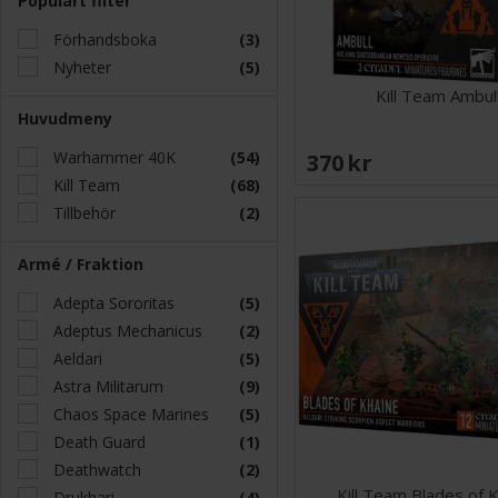
Populärt filter
Förhandsboka
(3)
Nyheter
(5)
Kill Team Ambul
Huvudmeny
Warhammer 40K
(54)
370 SEK
Kill Team
(68)
Tillbehör
(2)
Armé / Fraktion
Adepta Sororitas
(5)
Adeptus Mechanicus
(2)
Aeldari
(5)
Astra Militarum
(9)
Chaos Space Marines
(5)
Death Guard
(1)
Deathwatch
(2)
Kill Team Blades of 
Drukhari
(4)