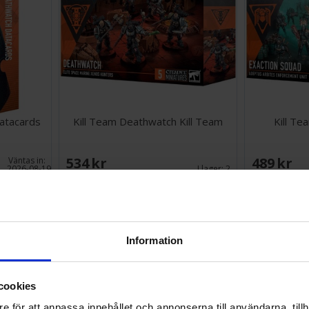
atacards
Kill Team Deathwatch Kill Team
Kill Te
534 SEK
489 SEK
Väntas in:
2026-08-19
I lager:
2
Information
cookies
e för att anpassa innehållet och annonserna till användarna, tillh