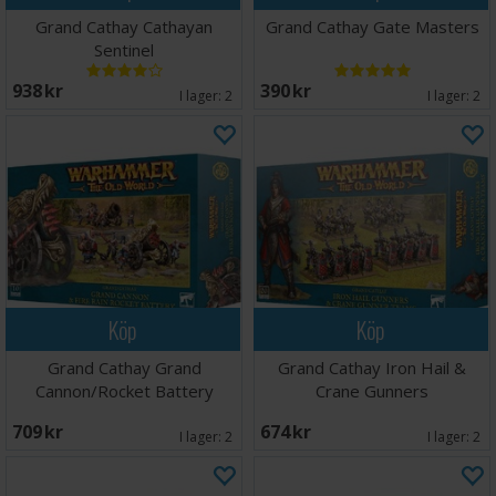
Grand Cathay Cathayan
Grand Cathay Gate Masters
Sentinel
938 SEK
390 SEK
I lager:
2
I lager:
2
Köp
Köp
Grand Cathay Grand
Grand Cathay Iron Hail &
Cannon/Rocket Battery
Crane Gunners
709 SEK
674 SEK
I lager:
2
I lager:
2