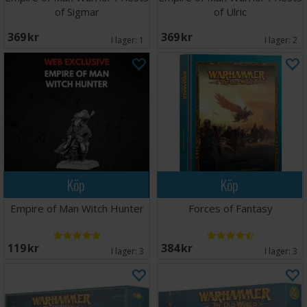
of Sigmar
of Ulric
369 SEK
369 SEK
I lager:
1
I lager:
2
Köp
Köp
Empire of Man Witch Hunter
Forces of Fantasy
119 SEK
384 SEK
I lager:
3
I lager:
3