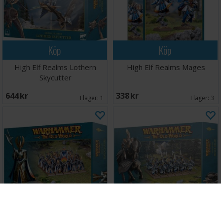
Köp
Köp
High Elf Realms Lothern
High Elf Realms Mages
Skycutter
644 SEK
338 SEK
I lager:
1
I lager:
3
Köp
Köp
High Elf Realms Phoenix
High Elf Realms Silver Helms