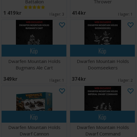
Battalion
Thrower
1 419 SEK
414 SEK
I lager:
3
I lager:
1
Köp
Köp
Dwarfen Mountain Holds
Dwarfen Mountain Holds
Bugmans Ale Cart
Doomseekers
349 SEK
374 SEK
I lager:
1
I lager:
2
Köp
Köp
Dwarfen Mountain Holds
Dwarfen Mountain Holds
Dwarf Cannon
Dwarf Command