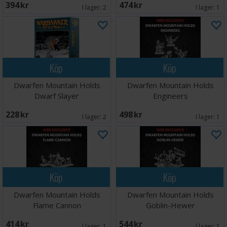
394 SEK
474 SEK
I lager:
2
I lager:
1
Köp
Köp
Dwarfen Mountain Holds
Dwarfen Mountain Holds
Dwarf Slayer
Engineers
228 SEK
498 SEK
I lager:
2
I lager:
1
Köp
Köp
Dwarfen Mountain Holds
Dwarfen Mountain Holds
Flame Cannon
Goblin-Hewer
414 SEK
544 SEK
I lager:
1
I lager:
1