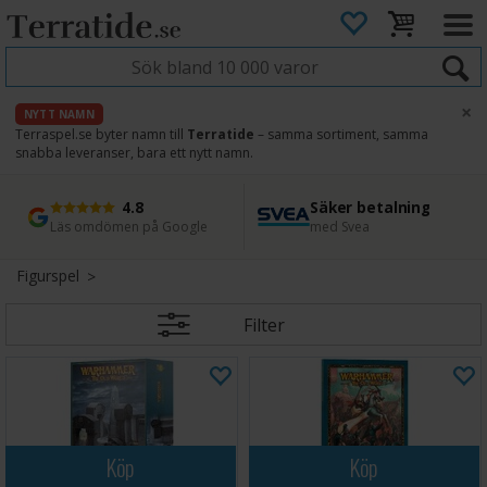
×
NYTT NAMN
Terraspel.se byter namn till
Terratide
– samma sortiment, samma
snabba leveranser, bara ett nytt namn.
4.8
Säker betalning
Snabb leverans
45 dagars ångerrätt
Läs omdömen på Google
med Svea
Direkt från lager
Enkel retur
Figurspel
Filter
Köp
Köp