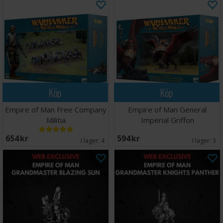
Köp
Köp
Empire of Man Free Company
Empire of Man General
Militia
Imperial Griffon
654 SEK
594 SEK
I lager:
4
I lager:
3