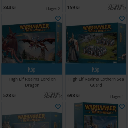
Väntas in:
344 SEK
159 SEK
I lager:
2
2026-08-12
Köp
Köp
High Elf Realms Lord on
High Elf Realms Lothern Sea
Dragon
Guard
Väntas in:
528 SEK
698 SEK
2026-08-19
I lager:
1