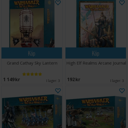
Köp
Köp
Grand Cathay Sky Lantern
High Elf Realms Arcane Journal
1 149 SEK
192 SEK
I lager:
3
I lager:
3