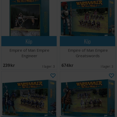
Köp
Köp
Empire of Man Empire
Empire of Man Empire
Engineer
Greatswords
239 SEK
674 SEK
I lager:
3
I lager:
3