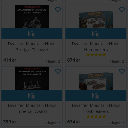
Köp
Köp
Dwarfen Mountain Holds
Dwarfen Mountain Holds
Grudge Thrower
Hammerers
414 SEK
674 SEK
I lager:
2
I lager:
2
Köp
Köp
Dwarfen Mountain Holds
Dwarfen Mountain Holds
Imperial Dwarfs
Ironbreakers
399 SEK
674 SEK
I lager:
2
I lager:
2