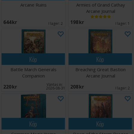
Arcane Ruins
Armies of Grand Cathay
Arcane Journal
644 SEK
198 SEK
I lager:
2
I lager:
1
Köp
Köp
Battle March Generals
Breaching Great Bastion
Companion
Arcane Journal
Väntas in:
220 SEK
208 SEK
2026-08-31
I lager:
2
Köp
Köp