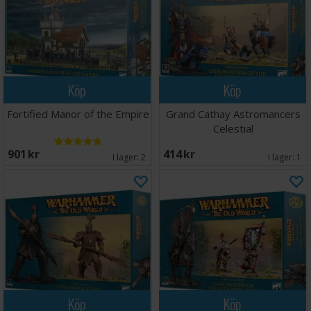
Köp
Köp
Fortified Manor of the Empire
Grand Cathay Astromancers
Celestial
901 SEK
414 SEK
I lager:
2
I lager:
1
Köp
Köp