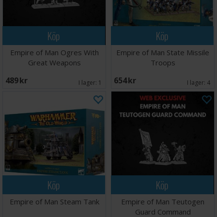
Köp
Köp
Empire of Man Ogres With
Empire of Man State Missile
Great Weapons
Troops
489 SEK
654 SEK
I lager:
1
I lager:
4
Köp
Köp
Empire of Man Steam Tank
Empire of Man Teutogen
Guard Command