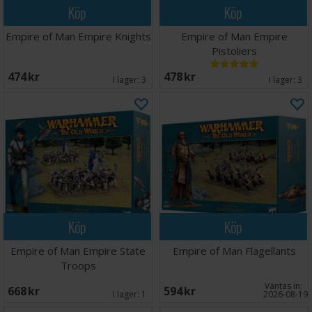
Köp
Köp
Empire of Man Empire Knights
Empire of Man Empire
Pistoliers
474 SEK
478 SEK
I lager:
3
I lager:
3
Köp
Köp
Empire of Man Empire State
Empire of Man Flagellants
Troops
Väntas in:
668 SEK
594 SEK
I lager:
1
2026-08-19