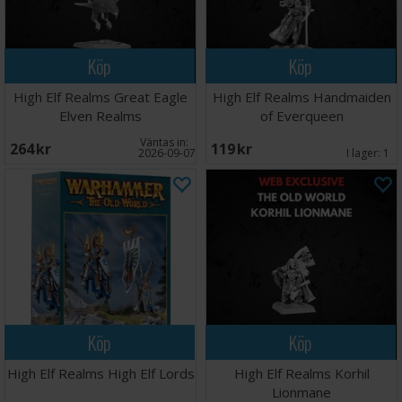
Köp
Köp
High Elf Realms Great Eagle
High Elf Realms Handmaiden
Elven Realms
of Everqueen
Väntas in:
264 SEK
119 SEK
2026-09-07
I lager:
1
Köp
Köp
High Elf Realms High Elf Lords
High Elf Realms Korhil
Lionmane