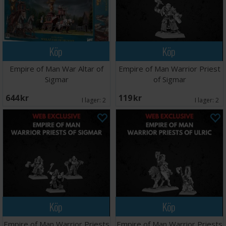
Köp
Köp
Empire of Man War Altar of
Empire of Man Warrior Priest
Sigmar
of Sigmar
644 SEK
119 SEK
I lager:
2
I lager:
2
Köp
Köp
Empire of Man Warrior Priests
Empire of Man Warrior Priests