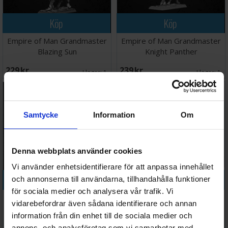
Köp
Köp
Empire of Man Grandmaster
Empire of Man Grandmaster
Blazing Sun
Knight Panther
229 SEK
239 SEK
I lager:
1
I lager:
1
Samtycke
Information
Om
Denna webbplats använder cookies
Vi använder enhetsidentifierare för att anpassa innehållet
Köp
Köp
och annonserna till användarna, tillhandahålla funktioner
för sociala medier och analysera vår trafik. Vi
Empire of Man Grandmaster
Empire of Man Helblaster
vidarebefordrar även sådana identifierare och annan
White Wolf
Volley Gun
information från din enhet till de sociala medier och
229 SEK
438 SEK
annons- och analysföretag som vi samarbetar med.