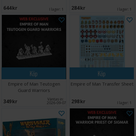
644 SEK
284 SEK
I lager:
1
I lager:
1
Köp
Köp
Empire of Man Teutogen
Empire of Man Transfer Sheet
Guard Warriors
Väntas in:
349 SEK
298 SEK
2026-09-07
I lager:
1