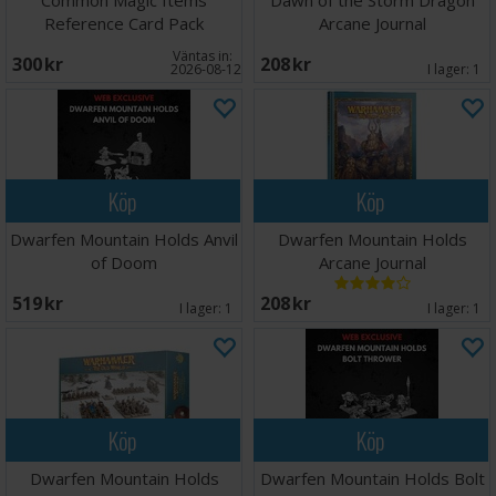
Common Magic Items
Dawn of the Storm Dragon
Reference Card Pack
Arcane Journal
Väntas in:
300 SEK
208 SEK
2026-08-12
I lager:
1
Köp
Köp
Dwarfen Mountain Holds Anvil
Dwarfen Mountain Holds
of Doom
Arcane Journal
519 SEK
208 SEK
I lager:
1
I lager:
1
Köp
Köp
Dwarfen Mountain Holds
Dwarfen Mountain Holds Bolt