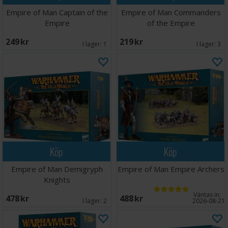
Empire of Man Captain of the
Empire of Man Commanders
Empire
of the Empire
249 SEK
219 SEK
I lager:
1
I lager:
3
Köp
Köp
Empire of Man Demigryph
Empire of Man Empire Archers
Knights
Väntas in:
478 SEK
488 SEK
I lager:
2
2026-08-21