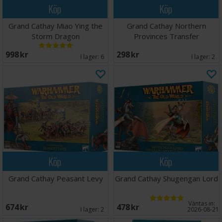
Köp
Köp
Grand Cathay Miao Ying the
Grand Cathay Northern
Storm Dragon
Provinces Transfer
998 SEK
298 SEK
I lager:
6
I lager:
2
Köp
Köp
Grand Cathay Peasant Levy
Grand Cathay Shugengan Lord
Väntas in:
674 SEK
478 SEK
I lager:
2
2026-08-21