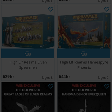
I lager:
1
I lager:
1
Köp
Köp
High Elf Realms Elven
High Elf Realms Flamespyre
Spearmen
Phoenix
629 SEK
644 SEK
I lager:
8
I lager:
2