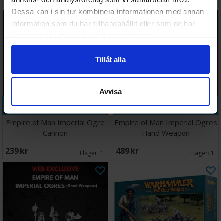
I lager:
1
I lager:
2
Dessa kan i sin tur kombinera informationen med annan
information som du har tillhandahållit eller som de har
samlat in när du har använt deras tjänster.
Tillåt alla
Avvisa
Köp
Köp
Empire of Man Imperial Ogre
Empire of Man Imperial Ogres
Cannon
Hand Weapon
239 SEK
489 SEK
I lager:
1
I lager:
1