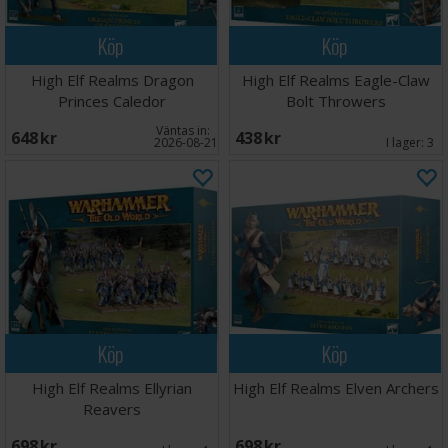
Köp
Köp
High Elf Realms Dragon
High Elf Realms Eagle-Claw
Princes Caledor
Bolt Throwers
Väntas in:
648 SEK
438 SEK
2026-08-21
I lager:
3
Köp
Köp
High Elf Realms Ellyrian
High Elf Realms Elven Archers
Reavers
698 SEK
698 SEK