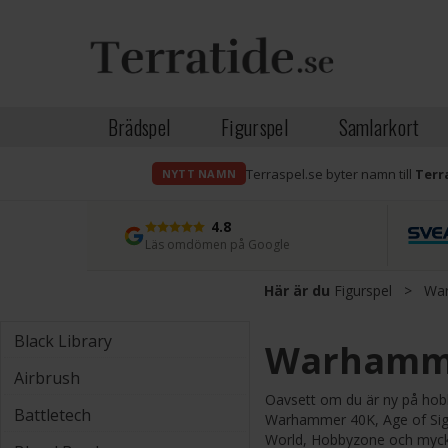
Brädspel
Figurspel
Samlarkort
Terraspel.se byter namn till
Terr
NYTT NAMN
4.8
Läs omdömen på Google
Här är du
Figurspel
>
War
Black Library
Warhammer
Airbrush
Oavsett om du är ny på hobby
Battletech
Warhammer 40K, Age of Sigm
World, Hobbyzone och mycke