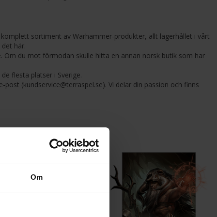
komplett sortiment av Warhammer-produkter, allt lagerhållet i vårt
 det här.
ige. Om du mot förmodan skulle hitta en annan norsk butik som har
de flesta platser i Sverige.
-post (kundservice@terraspel.se). Vi delar din passion och finns
Om