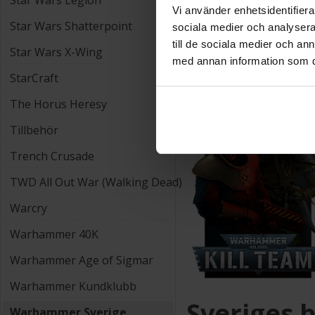
Star Wars Legion
Vi använder enhetsidentifierar
Star Wars Shatterpoint
sociala medier och analysera 
till de sociala medier och a
Star Wars X-Wing
med annan information som du 
StarCraft
The Horus Heresy
Tillbehör
Trench Crusade
TWD All Out War (Walking Dead)
Warcry
Warhammer 40K
Warhammer Age of Sigmar
Warhammer Kundklubb
Sveriges 
Warhammer Sverige