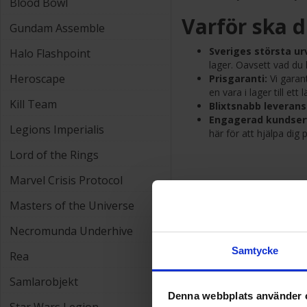
Blood Bowl
Varför ska d
Gundam Assemble
Sveriges största urv
Halo Flashpoint
lager. Oavsett vad du l
Heroscape
Prisgaranti:
Vi garan
en vara i lager till ett
Kill Team
Blixtsnabb leverans
Engagerad kundser
Legions Imperialis
här för att hjälpa dig 
Lord of the Rings
Marvel Crisis Protocol
Se alla våra
Masters of the Universe
Necromunda Underhive
Samtycke
Rea
Samlarobjekt
Denna webbplats använder 