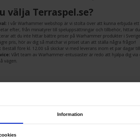
u välja Terraspel.se?
al:
I vår Warhammer webshop är vi stolta över att kunna erbjuda ett 
etar efter, från miniatyrer till speluppsättningar och tillbehör, hittar du
terar att du inte hittar bättre priser på Warhammer produkter i Sver
 lägre pris, hör av dig så matchar vi priset utan att ställa några frågor!
:
Beställ före kl. 12.00 så skickar vi med leverans inom et par dagar till 
vice:
Vårt team av Warhammer-entusiaster är redo att hjälpa dig via e
på vägen.
 universum här
Information
cookies