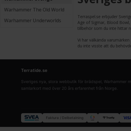
Warhammer The Old World
Terraspel.se erbjuder Sver
Warhammer Underworlds
Age of Sigmar, Blood Bowl, 
tillbehör som du inte hittar 
Vi har välkända varumärken 
du inte visste att du behöv
Terratide.se
Sveriges nya, stora webbutik för brädspel, Warhammer min
samlarkort med över 20 års erfarenhet från Norge.
Faktura / Delbetalning