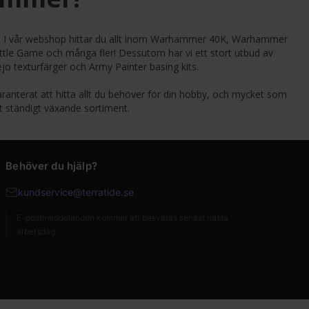
by. I vår webshop hittar du allt inom Warhammer 40K, Warhammer
tle Game och många fler! Dessutom har vi ett stort utbud av
ejo texturfärger och Army Painter basing kits.
ranterat att hitta allt du behöver för din hobby, och mycket som
t ständigt växande sortiment.
Behöver du hjälp?
kundservice@terratide.se
E-postmeddelanden kommer att besvaras senast nästa
arbetsdag.