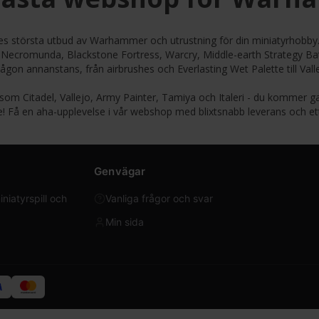
iges största utbud av Warhammer och utrustning för din miniatyrhob
Necromunda, Blackstone Fortress, Warcry, Middle-earth Strategy Bat
någon annanstans, från airbrushes och Everlasting Wet Palette till Vall
som Citadel, Vallejo, Army Painter, Tamiya och Italeri - du kommer ga
de! Få en aha-upplevelse i vår webshop med blixtsnabb leverans och et
Genvägar
iatyrspill och
Vanliga frågor och svar
Min sida