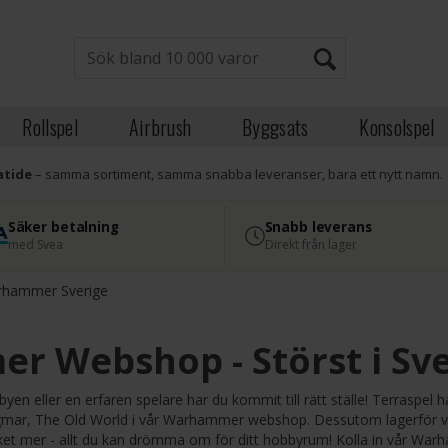
Rollspel
Airbrush
Byggsats
Konsolspel
atide
– samma sortiment, samma snabba leveranser, bara ett nytt namn.
Säker betalning
Snabb leverans
med Svea
Direkt från lager
hammer Sverige
 Webshop - Störst i Sve
en eller en erfaren spelare har du kommit till rätt ställe! Terraspel
ar, The Old World i vår Warhammer webshop. Dessutom lagerför vi en
t mer - allt du kan drömma om för ditt hobbyrum! Kolla in vår Wa