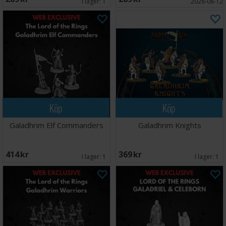
I lager:
1
2026-08-12
Köp
Köp
Galadhrim Elf Commanders
Galadhrim Knights
414 SEK
369 SEK
I lager:
1
I lager:
1