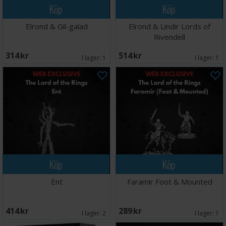
Köp
Köp
Elrond & Gil-galad
Elrond & Lindir Lords of
Rivendell
314 SEK
514 SEK
I lager:
1
I lager:
1
Köp
Köp
Ent
Faramir Foot & Mounted
414 SEK
289 SEK
I lager:
2
I lager:
1