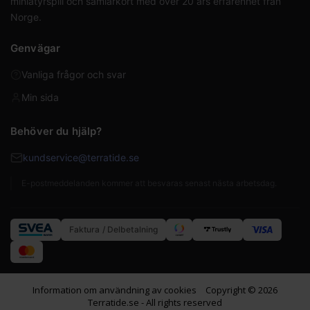
miniatyrspill och samlarkort med över 20 års erfarenhet från
Norge.
Genvägar
Vanliga frågor och svar
Min sida
Behöver du hjälp?
kundservice@terratide.se
E-postmeddelanden kommer att besvaras senast nästa arbetsdag.
Faktura / Delbetalning
Information om användning av cookies
Copyright © 2026
Terratide.se - All rights reserved