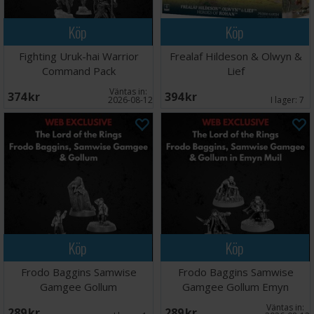
Köp
Köp
Fighting Uruk-hai Warrior
Frealaf Hildeson & Olwyn &
Command Pack
Lief
Väntas in:
374 SEK
394 SEK
2026-08-12
I lager:
7
Köp
Köp
Frodo Baggins Samwise
Frodo Baggins Samwise
Gamgee Gollum
Gamgee Gollum Emyn
Väntas in:
289 SEK
289 SEK