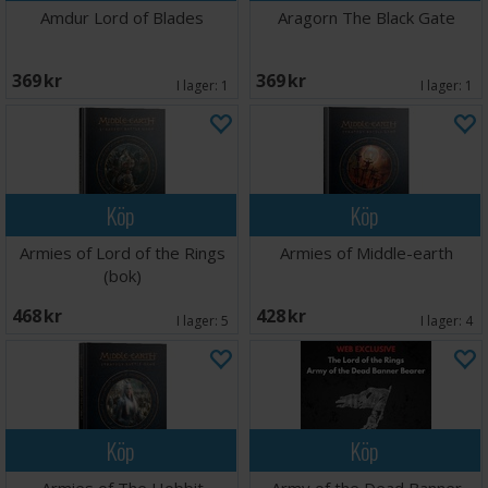
Amdur Lord of Blades
Aragorn The Black Gate
369 SEK
369 SEK
I lager:
1
I lager:
1
Köp
Köp
Armies of Lord of the Rings
Armies of Middle-earth
(bok)
468 SEK
428 SEK
I lager:
5
I lager:
4
Köp
Köp