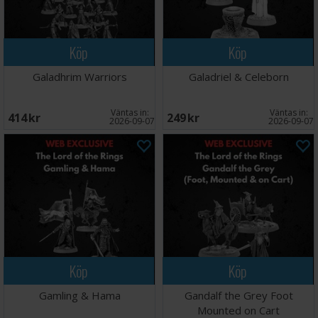
Köp
Köp
Galadhrim Warriors
Galadriel & Celeborn
Väntas in:
Väntas in:
414 SEK
249 SEK
2026-09-07
2026-09-07
Köp
Köp
Gamling & Hama
Gandalf the Grey Foot
Mounted on Cart