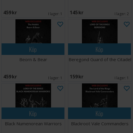
459 SEK
145 SEK
I lager:
1
I lager:
2
Köp
Köp
Beorn & Bear
Beregond Guard of the Citadel
459 SEK
159 SEK
I lager:
1
I lager:
1
Köp
Köp
Black Numenorean Warriors
Blackroot Vale Commanders