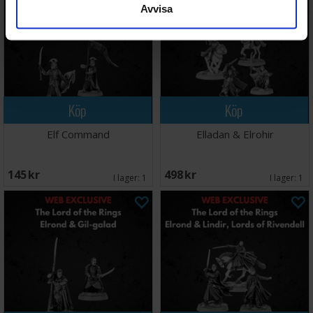
Avvisa
Köp
Köp
Elf Command
Elladan & Elrohir
145 SEK
498 SEK
I lager:
1
I lager:
1