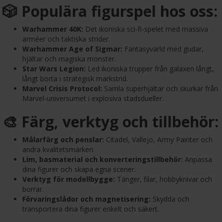
🎲 Populära figurspel hos oss:
Warhammer 40K:
Det ikoniska sci-fi-spelet med massiva
arméer och taktiska strider.
Warhammer Age of Sigmar:
Fantasyvärld med gudar,
hjältar och magiska monster.
Star Wars Legion:
Led ikoniska trupper från galaxen långt,
långt borta i strategisk markstrid.
Marvel Crisis Protocol:
Samla superhjältar och skurkar från
Marvel-universumet i explosiva stadsdueller.
🎨 Färg, verktyg och tillbehör:
Målarfärg och penslar:
Citadel, Vallejo, Army Painter och
andra kvalitetsmärken.
Lim, basmaterial och konverteringstillbehör:
Anpassa
dina figurer och skapa egna scener.
Verktyg för modellbygge:
Tänger, filar, hobbyknivar och
borrar.
Förvaringslådor och magnetisering:
Skydda och
transportera dina figurer enkelt och säkert.