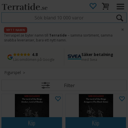
×
NYTT NAMN
Terraspel.se byter namn till
Terratide
– samma sortiment, samma
snabba leveranser, bara ett nytt namn.
4.8
Säker betalning
Snabb leverans
45 dagars ångerrätt
Läs omdömen på Google
med Svea
Direkt från lager
Enkel retur
Figurspel
Filter
Köp
Köp