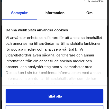
Easterling Commanders
Easterling Kataphracts
Samtycke
Information
Om
Väntas in:
414 SEK
369 SEK
2026-08-12
I lager:
1
Denna webbplats använder cookies
Vi använder enhetsidentifierare för att anpassa innehållet
och annonserna till användarna, tillhandahålla funktioner
för sociala medier och analysera vår trafik. Vi
vidarebefordrar även sådana identifierare och annan
information från din enhet till de sociala medier och
annons- och analysföretag som vi samarbetar med.
Köp
Köp
Dessa kan i sin tur kombinera informationen med annan
information som du har tillhandahållit eller som de har
Easterling Mounted
Elendil & Isildur
samlat in när du har använt deras tjänster.
Commanders
344 SEK
334 SEK
I lager:
Tillåt alla
1
I lager:
1