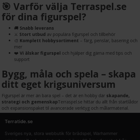
🎯 Varför välja Terraspel.se
för dina figurspel?
🚚
Snabb leverans
⚔️
Stort utbud
av populära figurspel och tillbehör
🎨
Komplett hobbysortiment
– färg, penslar, basering och
mer
❤️
Vi älskar figurspel
och hjälper dig gärna med tips och
support
Bygg, måla och spela – skapa
ditt eget krigsuniversum
Figurspel är mer än bara spel – det är en hobby där
skapande,
strategi och gemenskap
Terraspel.se hittar du allt från startlådor
och expansionspaket til avancerade verktyg och målarmaterial.
Terratide.se
Sveriges nya, stora webbutik för brädspel, Warhammer