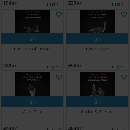
194 SEK
229 SEK
I lager:
1
I lager:
1
Köp
Köp
Captains of Erebor
Cave Drake
249 SEK
698 SEK
I lager:
1
I lager:
1
Köp
Köp
Cave Troll
Cirdan & Erestor
344 SEK
204 SEK
I lager:
2
I lager:
1