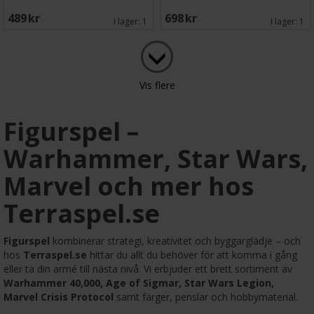
489 SEK
698 SEK
I lager:
1
I lager:
1
Vis flere
Figurspel –
Warhammer, Star Wars,
Marvel och mer hos
Terraspel.se
Figurspel
kombinerar strategi, kreativitet och byggarglädje – och
hos
Terraspel.se
hittar du allt du behöver för att komma i gång
eller ta din armé till nästa nivå. Vi erbjuder ett brett sortiment av
Warhammer 40,000, Age of Sigmar, Star Wars Legion,
Marvel Crisis Protocol
samt färger, penslar och hobbymaterial.