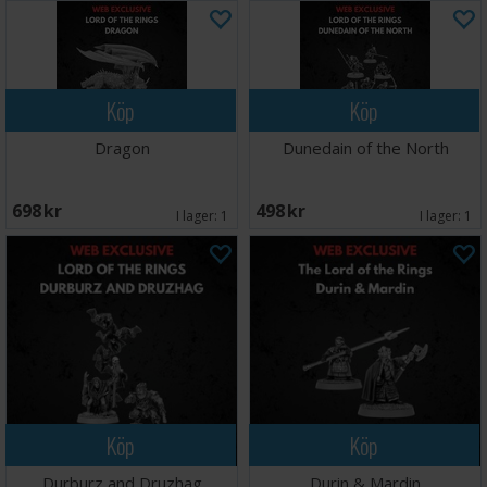
Köp
Köp
Dragon
Dunedain of the North
698 SEK
498 SEK
I lager:
1
I lager:
1
Köp
Köp
Durburz and Druzhag
Durin & Mardin