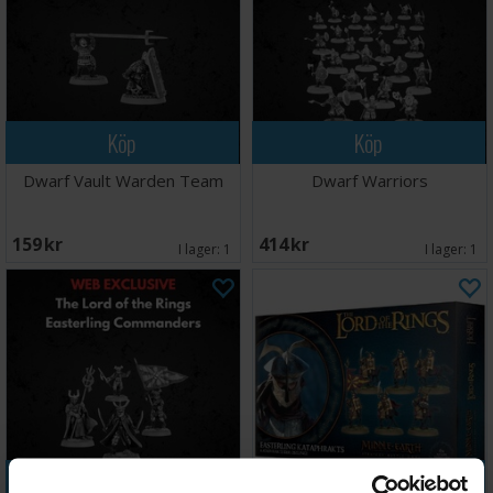
Köp
Köp
Dwarf Vault Warden Team
Dwarf Warriors
159 SEK
414 SEK
I lager:
1
I lager:
1
Köp
Köp