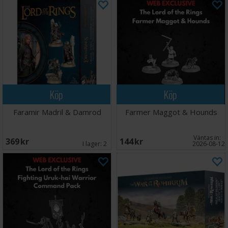
Köp
Köp
Faramir Madril & Damrod
Farmer Maggot & Hounds
Väntas in:
369 SEK
144 SEK
I lager:
2
2026-08-12