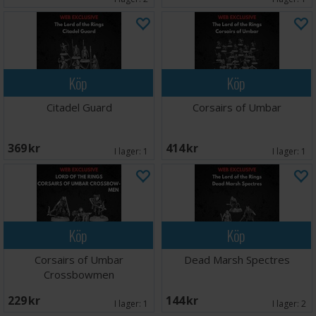
Köp
Köp
Citadel Guard
Corsairs of Umbar
369 SEK
414 SEK
I lager:
1
I lager:
1
Köp
Köp
Corsairs of Umbar
Dead Marsh Spectres
Crossbowmen
229 SEK
144 SEK
I lager:
1
I lager:
2