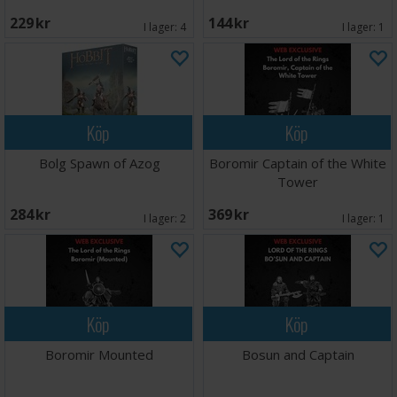
229 SEK
144 SEK
I lager:
4
I lager:
1
Köp
Köp
Bolg Spawn of Azog
Boromir Captain of the White
Tower
284 SEK
369 SEK
I lager:
2
I lager:
1
Köp
Köp
Boromir Mounted
Bosun and Captain