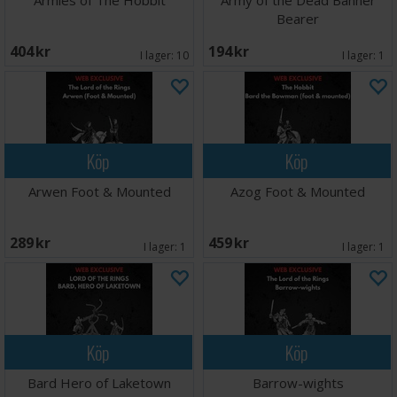
Armies of The Hobbit
Army of the Dead Banner
Bearer
404 SEK
194 SEK
I lager:
10
I lager:
1
Köp
Köp
Arwen Foot & Mounted
Azog Foot & Mounted
289 SEK
459 SEK
I lager:
1
I lager:
1
Köp
Köp
Bard Hero of Laketown
Barrow-wights