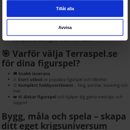
andra kvalitetsmärken.
Tillåt alla
Lim, basmaterial och konverteringstillbehör:
Anpassa
dina figurer och skapa egna scener.
Verktyg för modellbygge:
Tänger, filar, hobbyknivar och
Avvisa
borrar.
Förvaringslådor och magnetisering:
Skydda och
transportera dina figurer enkelt och säkert.
🎯 Varför välja Terraspel.se
för dina figurspel?
🚚
Snabb leverans
⚔️
Stort utbud
av populära figurspel och tillbehör
🎨
Komplett hobbysortiment
– färg, penslar, basering och
mer
❤️
Vi älskar figurspel
och hjälper dig gärna med tips och
support
Bygg, måla och spela – skapa
ditt eget krigsuniversum