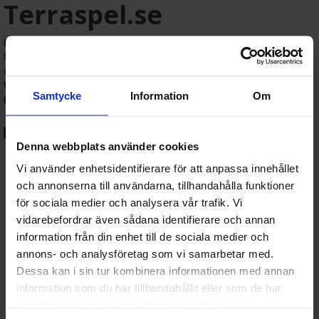
Terraspel.se
Figurspel
kombinerar strategi, kreativitet och byggarglädje – och
hos
Terraspel.se
hittar du allt du behöver för att komma i gång
eller ta din armé till nästa nivå. Vi erbjuder ett brett sortiment av
Warhammer 40,000, Age of Sigmar, Star Wars Legion,
Samtycke
Information
Om
Marvel Crisis Protocol
samt färger, penslar och hobbymaterial.
🎲 Populära figurspel hos oss:
Denna webbplats använder cookies
Warhammer 40K:
Det ikoniska sci-fi-spelet med massiva
Vi använder enhetsidentifierare för att anpassa innehållet
arméer och taktiska strider.
och annonserna till användarna, tillhandahålla funktioner
Warhammer Age of Sigmar:
Fantasyvärld med gudar,
hjältar och magiska monster.
för sociala medier och analysera vår trafik. Vi
Star Wars Legion:
Led ikoniska trupper från galaxen långt,
vidarebefordrar även sådana identifierare och annan
långt borta i strategisk markstrid.
information från din enhet till de sociala medier och
Marvel Crisis Protocol:
Samla superhjältar och skurkar från
annons- och analysföretag som vi samarbetar med.
Marvel-universumet i explosiva stadsdueller.
Dessa kan i sin tur kombinera informationen med annan
🎨 Färg, verktyg och tillbehör:
information som du har tillhandahållit eller som de har
samlat in när du har använt deras tjänster.
Målarfärg och penslar:
Citadel, Vallejo, Army Painter och