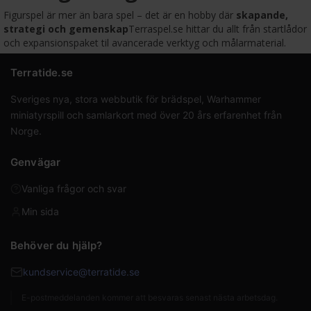
Figurspel är mer än bara spel – det är en hobby där
skapande,
strategi och gemenskap
Terraspel.se hittar du allt från startlådor
och expansionspaket til avancerade verktyg och målarmaterial.
Terratide.se
Sveriges nya, stora webbutik för brädspel, Warhammer
miniatyrspill och samlarkort med över 20 års erfarenhet från
Norge.
Genvägar
Vanliga frågor och svar
Min sida
Behöver du hjälp?
kundservice@terratide.se
E-postmeddelanden kommer att besvaras senast nästa arbetsdag.