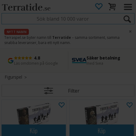
×
NYTT NAMN
Terraspel.se byter namn till
Terratide
– samma sortiment, samma
snabba leveranser, bara ett nytt namn.
4.8
Säker betalning
Snabb leverans
45 dagars ångerrätt
Läs omdömen på Google
med Svea
Direkt från lager
Enkel retur
Figurspel
Filter
Köp
Köp