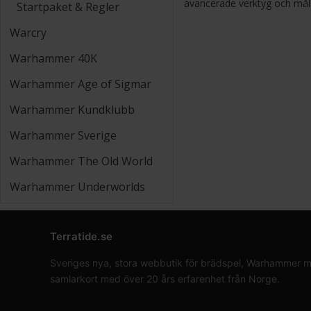
avancerade verktyg och mål
Startpaket & Regler
Warcry
Warhammer 40K
Warhammer Age of Sigmar
Warhammer Kundklubb
Warhammer Sverige
Warhammer The Old World
Warhammer Underworlds
Terratide.se
Sveriges nya, stora webbutik för brädspel, Warhammer min
samlarkort med över 20 års erfarenhet från Norge.