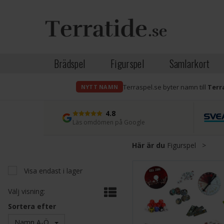
Brädspel
Figurspel
Samlarkort
Terraspel.se byter namn till
Terr
NYTT NAMN
4.8
Läs omdömen på Google
Här är du
Figurspel
>
Visa endast i lager
Välj visning:
Sortera efter
Namn A-Ö