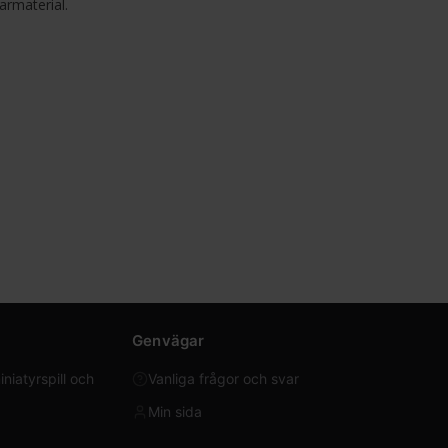
armaterial.
Genvägar
iatyrspill och
Vanliga frågor och svar
Min sida