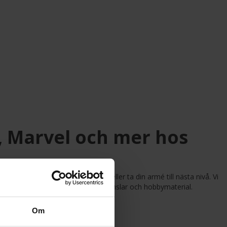
, Marvel och mer hos
t du behöver för att komma i gång eller ta din armé till nästa nivå. Vi
 Crisis Protocol
samt färger, penslar och hobbymaterial.
Om