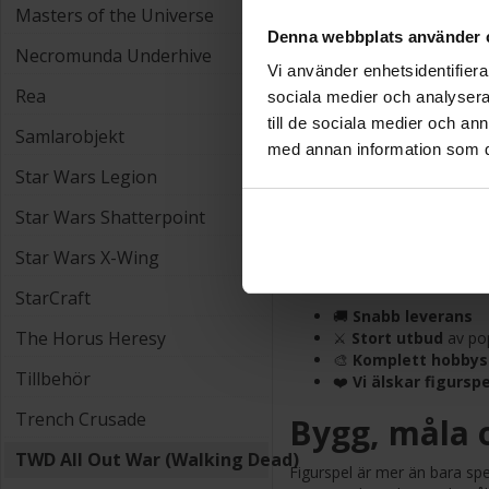
Warhammer 40K:
Det
Masters of the Universe
Warhammer Age of
Denna webbplats använder 
Star Wars Legion:
Le
Necromunda Underhive
Marvel Crisis Protoc
Vi använder enhetsidentifierar
Rea
sociala medier och analysera 
🎨 Färg, verk
till de sociala medier och a
Samlarobjekt
med annan information som du 
Målarfärg och pensl
Star Wars Legion
Lim, basmaterial oc
Verktyg för modell
Star Wars Shatterpoint
Förvaringslådor oc
Star Wars X-Wing
🎯 Varför vä
StarCraft
🚚
Snabb leverans
The Horus Heresy
⚔️
Stort utbud
av pop
🎨
Komplett hobbys
Tillbehör
❤️
Vi älskar figurspe
Trench Crusade
Bygg, måla o
TWD All Out War (Walking Dead)
Figurspel är mer än bara sp