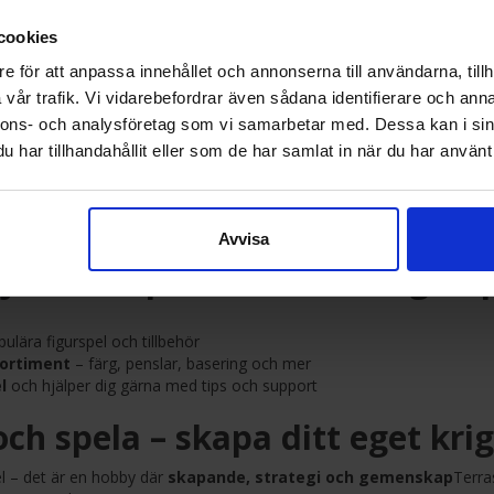
 ikoniska sci-fi-spelet med massiva arméer och taktiska strider.
 Sigmar:
Fantasyvärld med gudar, hjältar och magiska monster.
cookies
d ikoniska trupper från galaxen långt, långt borta i strategisk markstr
ol:
Samla superhjältar och skurkar från Marvel-universumet i explosiv
e för att anpassa innehållet och annonserna till användarna, tillh
vår trafik. Vi vidarebefordrar även sådana identifierare och anna
tyg och tillbehör:
nnons- och analysföretag som vi samarbetar med. Dessa kan i sin
har tillhandahållit eller som de har samlat in när du har använt 
ar:
Citadel, Vallejo, Army Painter och andra kvalitetsmärken.
h konverteringstillbehör:
Anpassa dina figurer och skapa egna sce
bygge:
Tänger, filar, hobbyknivar och borrar.
h magnetisering:
Skydda och transportera dina figurer enkelt och säk
Avvisa
lja Terraspel.se för dina figurs
ulära figurspel och tillbehör
ortiment
– färg, penslar, basering och mer
l
och hjälper dig gärna med tips och support
ch spela – skapa ditt eget kr
el – det är en hobby där
skapande, strategi och gemenskap
Terras