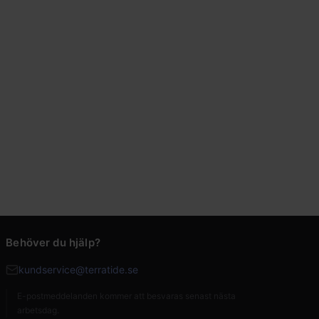
Behöver du hjälp?
kundservice@terratide.se
E-postmeddelanden kommer att besvaras senast nästa
arbetsdag.