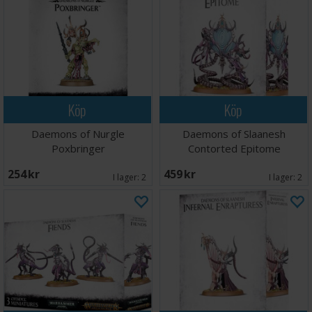
Köp
Köp
Daemons of Nurgle
Daemons of Slaanesh
Poxbringer
Contorted Epitome
254 SEK
459 SEK
I lager:
2
I lager:
2