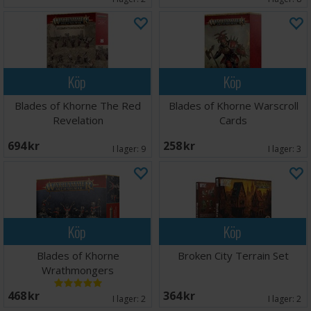
Köp
Köp
Blades of Khorne The Red
Blades of Khorne Warscroll
Revelation
Cards
694 SEK
258 SEK
I lager:
9
I lager:
3
Köp
Köp
Blades of Khorne
Broken City Terrain Set
Wrathmongers
468 SEK
364 SEK
I lager:
2
I lager:
2