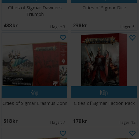
Cities of Sigmar Dawners
Cities of Sigmar Dice
Triumph
488 SEK
238 SEK
I lager:
3
I lager:
5
Köp
Köp
Cities of Sigmar Erasmus Zonn
Cities of Sigmar Faction Pack
518 SEK
179 SEK
I lager:
7
I lager:
12