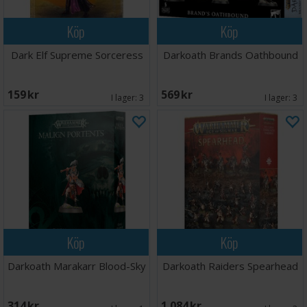
Köp
Köp
Dark Elf Supreme Sorceress
Darkoath Brands Oathbound
159 SEK
569 SEK
I lager:
3
I lager:
3
Köp
Köp
Darkoath Marakarr Blood-Sky
Darkoath Raiders Spearhead
314 SEK
1 084 SEK