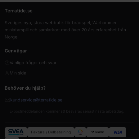
Terratide.se
Sveriges nya, stora webbutik för brädspel, Warhammer
miniatyrspill och samlarkort med över 20 års erfarenhet från
Norge.
Genvägar
Vanliga frågor och svar
Min sida
Behöver du hjälp?
kundservice@terratide.se
E-postmeddelanden kommer att besvaras senast nästa arbetsdag.
Faktura / Delbetalning