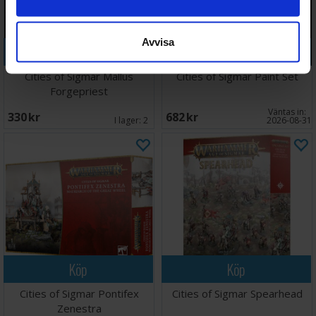
Avvisa
Köp
Köp
Cities of Sigmar Mallus
Cities of Sigmar Paint Set
Forgepriest
Väntas in:
330 SEK
682 SEK
I lager:
2
2026-08-31
Köp
Köp
Cities of Sigmar Pontifex
Cities of Sigmar Spearhead
Zenestra