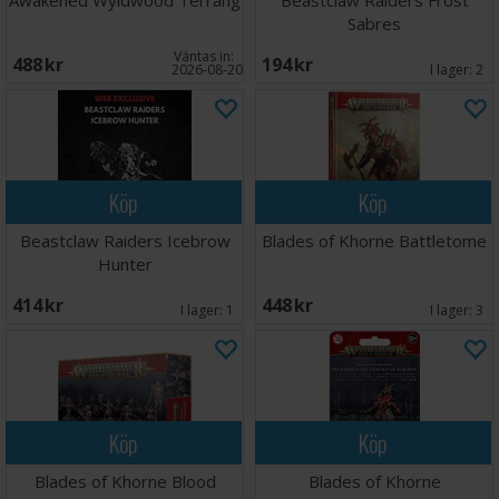
Awakened Wyldwood Terräng
Beastclaw Raiders Frost
Sabres
Väntas in:
488 SEK
194 SEK
2026-08-20
I lager:
2
Köp
Köp
Beastclaw Raiders Icebrow
Blades of Khorne Battletome
Hunter
414 SEK
448 SEK
I lager:
1
I lager:
3
Köp
Köp
Blades of Khorne Blood
Blades of Khorne