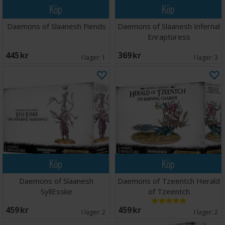
Köp
Köp
Daemons of Slaanesh Fiends
Daemons of Slaanesh Infernal
Enrapturess
445 SEK
369 SEK
I lager:
1
I lager:
3
Köp
Köp
Daemons of Slaanesh
Daemons of Tzeentch Herald
SyllEsske
of Tzeentch
459 SEK
459 SEK
I lager:
2
I lager:
2