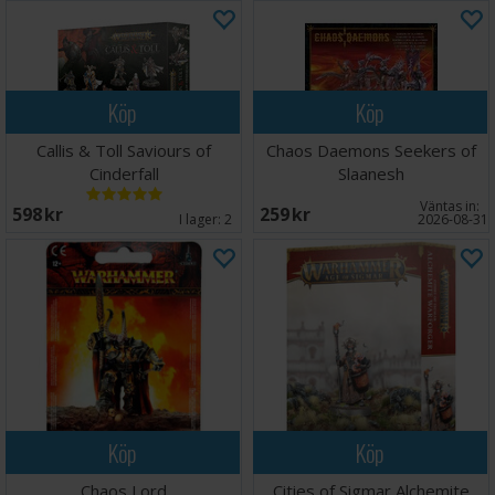
Köp
Köp
Callis & Toll Saviours of
Chaos Daemons Seekers of
Cinderfall
Slaanesh
Väntas in:
598 SEK
259 SEK
I lager:
2
2026-08-31
Köp
Köp
Chaos Lord
Cities of Sigmar Alchemite