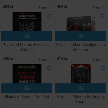
284 SEK
464 SEK
I lager:
2
I lager:
2
Köp
Köp
Blades of Khorne Goreblade
Blades of Khorne Judgements
Warband
of Khorne
750 SEK
314 SEK
I lager:
1
I lager:
1
Köp
Köp
Blades of Khorne Paint Set
Blades of Khorne Realmgore
Ritualist