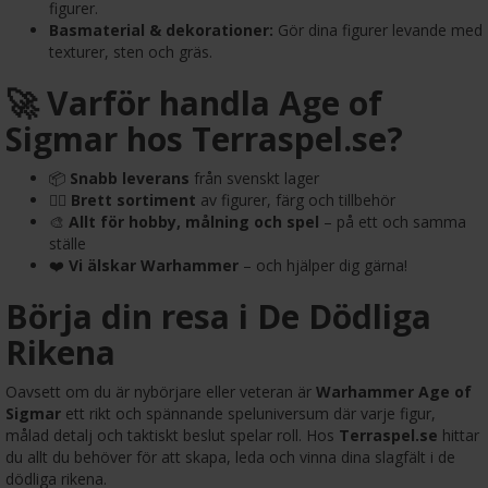
figurer.
Basmaterial & dekorationer:
Gör dina figurer levande med
texturer, sten och gräs.
🚀 Varför handla Age of
Sigmar hos Terraspel.se?
📦
Snabb leverans
från svenskt lager
🧙‍♂️
Brett sortiment
av figurer, färg och tillbehör
🎨
Allt för hobby, målning och spel
– på ett och samma
ställe
❤️
Vi älskar Warhammer
– och hjälper dig gärna!
Börja din resa i De Dödliga
Rikena
Oavsett om du är nybörjare eller veteran är
Warhammer Age of
Sigmar
ett rikt och spännande speluniversum där varje figur,
målad detalj och taktiskt beslut spelar roll. Hos
Terraspel.se
hittar
du allt du behöver för att skapa, leda och vinna dina slagfält i de
dödliga rikena.