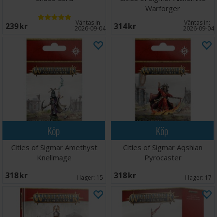
Warforger
Väntas in:
Väntas in:
239 SEK
314 SEK
2026-09-04
2026-09-04
Köp
Köp
Cities of Sigmar Amethyst
Cities of Sigmar Aqshian
Knellmage
Pyrocaster
318 SEK
318 SEK
I lager:
15
I lager:
17