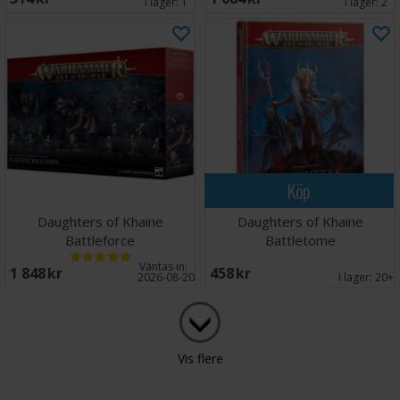
I lager:
1
I lager:
2
Köp
Daughters of Khaine
Daughters of Khaine
Battleforce
Battletome
Väntas in:
1 848 SEK
458 SEK
2026-08-20
I lager:
20+
Vis flere