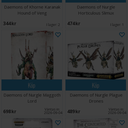
Daemons of Khorne Karanak
Daemons of Nurgle
Hound of Veng
Horticulous Slimux
344 SEK
474 SEK
I lager:
2
I lager:
1
Köp
Köp
Daemons of Nurgle Maggoth
Daemons of Nurgle Plague
Lord
Drones
Väntas in:
Väntas in:
698 SEK
489 SEK
2026-09-04
2026-09-04