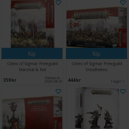
Köp
Köp
Cities of Sigmar Freeguild
Cities of Sigmar Freeguild
Marshal & Rel
Steelhelms
Väntas in:
359 SEK
444 SEK
2026-08-31
I lager:
1