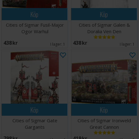
Köp
Köp
Cities of Sigmar Fusil-Major
Cities of Sigmar Galen &
Ogor Warhul
Doralia Ven Den
438 SEK
438 SEK
I lager:
1
I lager:
1
Köp
Köp
Cities of Sigmar Gate
Cities of Sigmar Ironweld
Gargants
Great Cannon
798 SEK
419 SEK