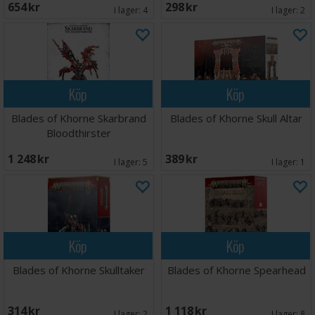
654 SEK
298 SEK
I lager:
4
I lager:
2
Köp
Köp
Blades of Khorne Skarbrand
Blades of Khorne Skull Altar
Bloodthirster
1 248 SEK
389 SEK
I lager:
5
I lager:
1
Köp
Köp
Blades of Khorne Skulltaker
Blades of Khorne Spearhead
314 SEK
1 118 SEK
I lager:
2
I lager:
8