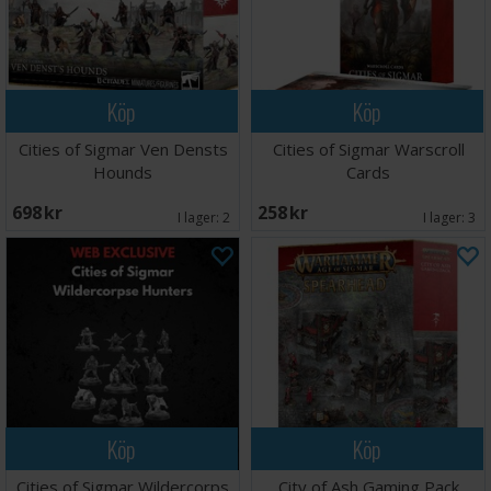
Köp
Köp
Cities of Sigmar Ven Densts
Cities of Sigmar Warscroll
Hounds
Cards
698 SEK
258 SEK
I lager:
2
I lager:
3
Köp
Köp
Cities of Sigmar Wildercorps
City of Ash Gaming Pack