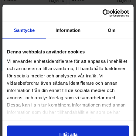
I lager:
4
I lager:
1
Samtycke
Information
Om
Denna webbplats använder cookies
Vi använder enhetsidentifierare för att anpassa innehållet
Köp
Köp
och annonserna till användarna, tillhandahålla funktioner
Cities of Sigmar Jorvan Kreel
Cities of Sigmar Luminark of
för sociala medier och analysera vår trafik. Vi
Heir of
Hysh
vidarebefordrar även sådana identifierare och annan
information från din enhet till de sociala medier och
Väntas in:
519 SEK
579 SEK
2026-09-04
I lager:
1
annons- och analysföretag som vi samarbetar med.
Dessa kan i sin tur kombinera informationen med annan
information som du har tillhandahållit eller som de har
samlat in när du har använt deras tjänster.
Tillåt alla