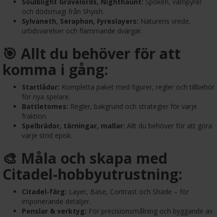
Soulblight Gravelords, Nighthaunt:
Spöken, vampyrer
och dödsmagi från Shyish.
Sylvaneth, Seraphon, Fyreslayers:
Naturens vrede,
urtidsvarelser och flammande dvärgar.
🎯 Allt du behöver för att
komma i gång:
Startlådor:
Kompletta paket med figurer, regler och tillbehör
för nya spelare.
Battletomes:
Regler, bakgrund och strategier för varje
fraktion.
Spelbrädor, tärningar, mallar:
Allt du behöver för att göra
varje strid episk.
🎨 Måla och skapa med
Citadel-hobbyutrustning:
Citadel-färg:
Layer, Base, Contrast och Shade – för
imponerande detaljer.
Penslar & verktyg:
För precisionsmålning och byggande av