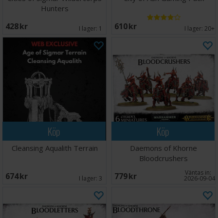
Hunters
428 SEK
610 SEK
I lager:
1
I lager:
20+
Köp
Köp
Cleansing Aqualith Terrain
Daemons of Khorne
Bloodcrushers
Väntas in:
674 SEK
779 SEK
I lager:
3
2026-09-04