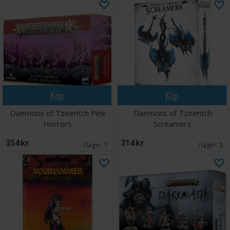
Köp
Köp
Daemons of Tzeentch Pink
Daemons of Tzeentch
Horrors
Screamers
354 SEK
314 SEK
I lager:
1
I lager:
3