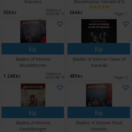
Warriors
Bloodmaster Herald of K
Väntas in:
503 SEK
264 SEK
2026-08-19
I lager:
1
Köp
Köp
Blades of Khorne
Blades of Khorne Claws of
Bloodthirster
Karanak
Väntas in:
1 248 SEK
489 SEK
2026-08-19
I lager:
2
Köp
Köp
Blades of Khorne
Blades of Khorne Flesh
Deathbringer
Hounds