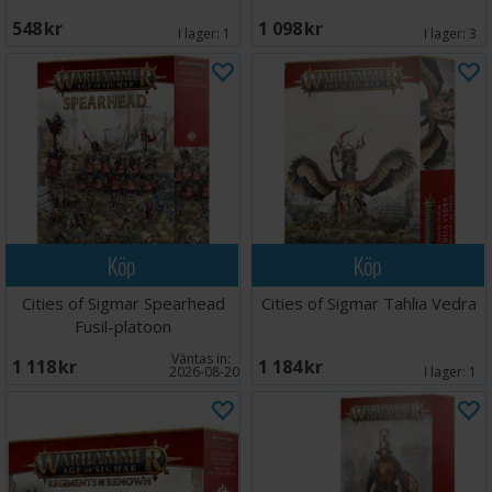
548 SEK
1 098 SEK
I lager:
1
I lager:
3
Köp
Köp
Cities of Sigmar Spearhead
Cities of Sigmar Tahlia Vedra
Fusil-platoon
Väntas in:
1 118 SEK
1 184 SEK
2026-08-20
I lager:
1