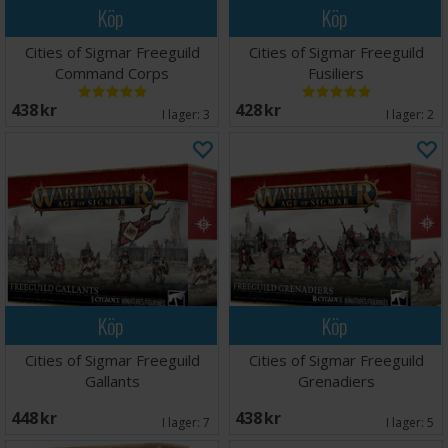
Köp
Köp
Cities of Sigmar Freeguild
Cities of Sigmar Freeguild
Command Corps
Fusiliers
438 SEK
428 SEK
I lager:
3
I lager:
2
Köp
Köp
Cities of Sigmar Freeguild
Cities of Sigmar Freeguild
Gallants
Grenadiers
448 SEK
438 SEK
I lager:
7
I lager:
5