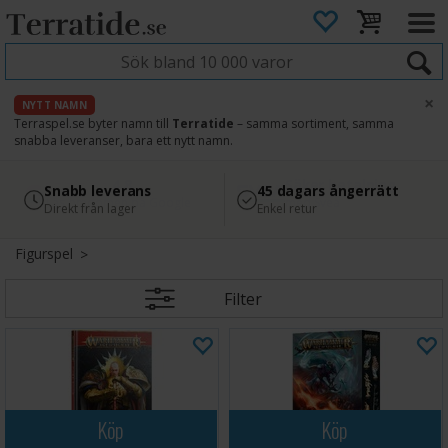
×
NYTT NAMN
Terraspel.se byter namn till
Terratide
– samma sortiment, samma
snabba leveranser, bara ett nytt namn.
4.8
Säker betalning
Snabb leverans
45 dagars ångerrätt
Läs omdömen på Google
med Svea
Direkt från lager
Enkel retur
Figurspel
Filter
Köp
Köp