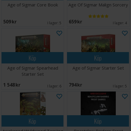
Age of Sigmar Core Book
Age Of Sigmar Malign Sorcery
509 SEK
659 SEK
I lager:
5
I lager:
4
Köp
Köp
Age of Sigmar Spearhead
Age of Sigmar Starter Set
Starter Set
1 548 SEK
794 SEK
I lager:
6
I lager:
5
Köp
Köp