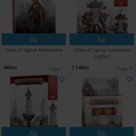
Köp
Köp
Cities of Sigmar Battletome
Cities of Sigmar Cannonade
Cogfort
444 SEK
1 548 SEK
I lager:
1
I lager:
9
Köp
Köp