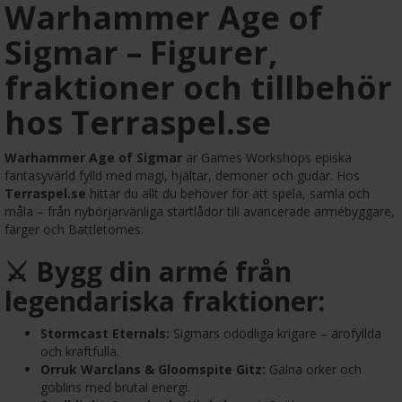
Warhammer Age of
Sigmar – Figurer,
fraktioner och tillbehör
hos Terraspel.se
Warhammer Age of Sigmar
är Games Workshops episka
fantasyvärld fylld med magi, hjältar, demoner och gudar. Hos
Terraspel.se
hittar du allt du behöver för att spela, samla och
måla – från nybörjarvänliga startlådor till avancerade armébyggare,
färger och Battletomes.
⚔️ Bygg din armé från
legendariska fraktioner:
Stormcast Eternals:
Sigmars odödliga krigare – ärofyllda
och kraftfulla.
Orruk Warclans & Gloomspite Gitz:
Galna orker och
goblins med brutal energi.