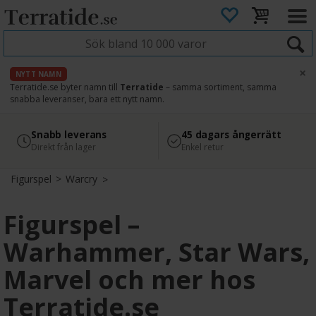
×
NYTT NAMN
Terratide.se byter namn till
Terratide
– samma sortiment, samma
snabba leveranser, bara ett nytt namn.
4.8
Säker betalning
Snabb leverans
45 dagars ångerrätt
Läs omdömen på Google
med Svea
Direkt från lager
Enkel retur
Figurspel
>
Warcry
Figurspel –
Warhammer, Star Wars,
Marvel och mer hos
Terratide.se