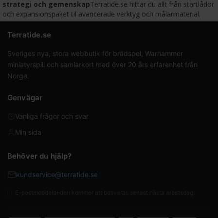
strategi och gemenskap
Terratide.se hittar du allt från startlådor
och expansionspaket til avancerade verktyg och målarmaterial.
Terratide.se
Sveriges nya, stora webbutik för brädspel, Warhammer
miniatyrspill och samlarkort med över 20 års erfarenhet från
Norge.
Genvägar
Vanliga frågor och svar
Min sida
Behöver du hjälp?
kundservice@terratide.se
E-postmeddelanden kommer att besvaras senast nästa arbetsdag.