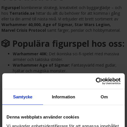
Figurspel
kombinerar strategi, kreativitet och byggarglädje – och
hos
Terratide.se
hittar du allt du behöver för att komma i gång
eller ta din armé till nästa nivå. Vi erbjuder ett brett sortiment av
Warhammer 40,000, Age of Sigmar, Star Wars Legion,
Marvel Crisis Protocol
samt färger, penslar och hobbymaterial.
🎲 Populära figurspel hos oss:
Warhammer 40K:
Det ikoniska sci-fi-spelet med massiva
arméer och taktiska strider.
Warhammer Age of Sigmar:
Fantasyvärld med gudar,
hjältar och magiska monster.
Star Wars Legion:
Led ikoniska trupper från galaxen långt,
långt borta i strategisk markstrid.
Marvel Crisis Protocol:
Samla superhjältar och skurkar från
Marvel-universumet i explosiva stadsdueller.
Samtycke
Information
Om
🎨 Färg, verktyg och tillbehör:
Målarfärg och penslar:
Citadel, Vallejo, Army Painter och
Denna webbplats använder cookies
andra kvalitetsmärken.
Vi använder enhetsidentifierare för att anpassa innehållet