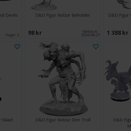
ed Devils
D&D Figur Nolzur Beholder
D&D Figur N
98 SEK
1 388 SE
Väntas in:
I lager:
2
2026-08-27
e Slaad
D&D Figur Nolzur Dire Troll
D&D Figu
M