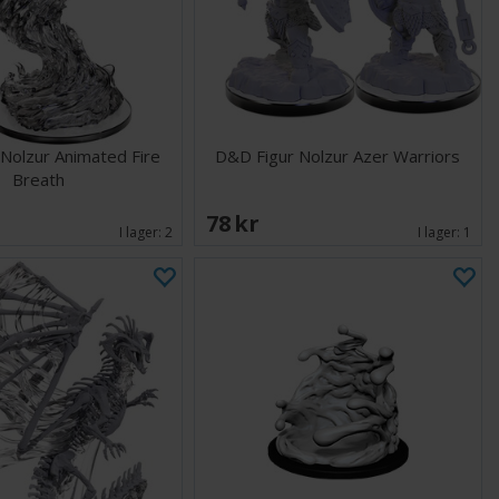
Nolzur Animated Fire
D&D Figur Nolzur Azer Warriors
Breath
78 SEK
I lager:
2
I lager:
1