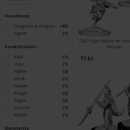
Huvudmeny
Dungeons & Dragons
(45)
Figurer
(1)
D&D Figur Nolzur Air Ge
Karaktärsklass
Female
Bard
(1)
71 SEK
Cleric
(1)
Fighter
(2)
Monk
(1)
Paladin
(1)
Ranger
(2)
Rogue
(2)
Sorcerer
(1)
Wizard
(1)
Monstertyp