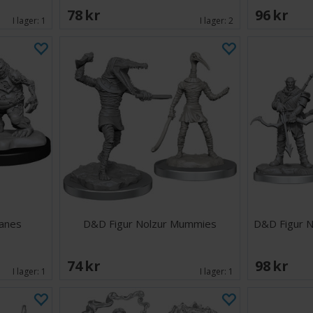
78 SEK
96 SEK
I lager:
1
I lager:
2
Manes
D&D Figur Nolzur Mummies
D&D Figur N
74 SEK
98 SEK
I lager:
1
I lager:
1