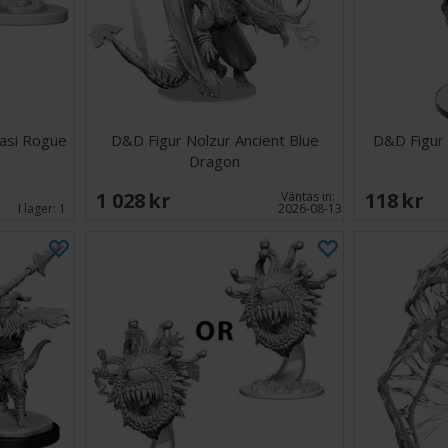
nasi Rogue
D&D Figur Nolzur Ancient Blue
D&D Figur 
Dragon
1 028 SEK
118 SEK
Väntas in:
I lager:
1
2026-08-13