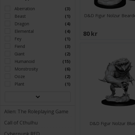
Aberration
(3)
D&D Figur Nolzur Beard
Beast
(1)
Dragon
(4)
Elemental
(4)
80 SEK
Fey
(1)
Fiend
(3)
Giant
(2)
Humanoid
(15)
Monstrosity
(6)
Ooze
(2)
Plant
(1)
Alien: The Roleplaying Game
Call of Cthulhu
D&D Figur Nolzur Blu
Cyberpunk RED