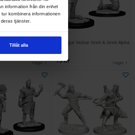
n information från din enhet
 tur kombinera informationen
deras tjänster.
lzur Gnoll Witherlings
D&D Figur Nolzur Grick & Grick Alpha
Tillåt alla
75 SEK
I lager:
1
I lager:
1