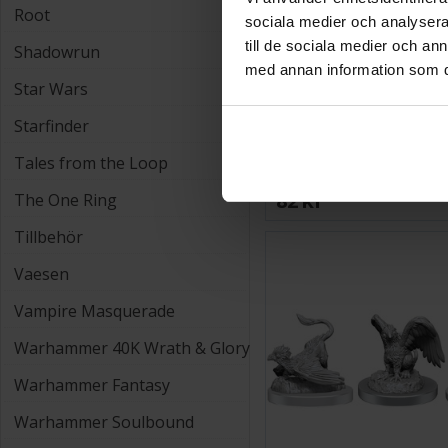
Root
sociala medier och analysera 
till de sociala medier och a
Shadowrun
med annan information som du 
Star Wars
Starfinder
D&D Figur Nolzur Gian
Tales from the Loop
82 SEK
The One Ring
Tillbehör
Vaesen
Vampire Masquerade
Warhammer 40K Wrath & Glory
Warhammer Fantasy
Warhammer Soulbound