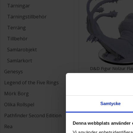
Tärningar
Tärningstillbehör
Terräng
Tillbehör
Samlarobjekt
Samlarkort
D&D Figur Nolzur Flail
Genesys
Legend of the Five Rings
208 SEK
Mörk Borg
Samtycke
Olika Rollspel
Pathfinder Second Edition
Denna webbplats använder 
Rea
Vi använder enhetsidentifierar