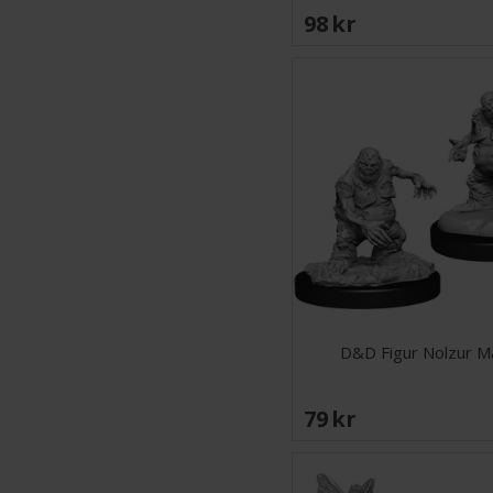
98 SEK
D&D Figur Nolzur 
79 SEK