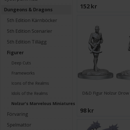
152 SEK
Dungeons & Dragons
5th Edition Kärnböcker
5th Edition Scenarier
5th Edition Tillägg
Figurer
Deep Cuts
Frameworks
Icons of the Realms
D&D Figur Nolzur Drow 
Idols of the Realms
Nolzur's Marvelous Miniatures
98 SEK
Förvaring
Spelmattor