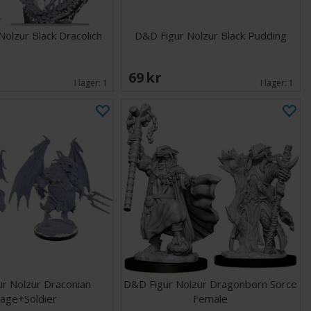
olzur Black Dracolich
D&D Figur Nolzur Black Pudding
K
69 SEK
I lager:
1
I lager:
1
r Nolzur Draconian
D&D Figur Nolzur Dragonborn Sorce
age+Soldier
Female