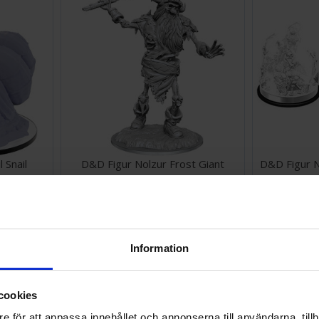
 Snail
D&D Figur Nolzur Frost Giant
D&D Figur N
Skeleton
224 SEK
158 SEK
Väntas in:
2026-08-31
I lager:
2
Information
cookies
e för att anpassa innehållet och annonserna till användarna, tillh