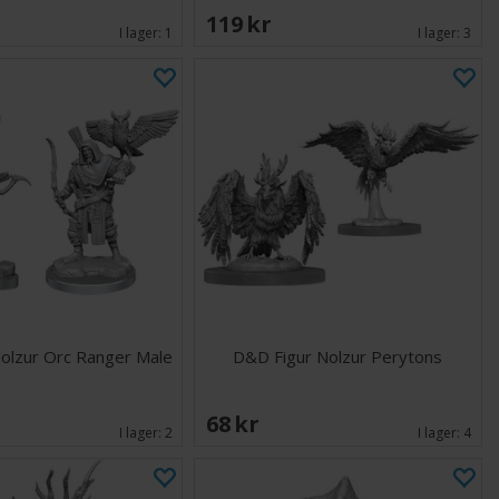
119 SEK
I lager:
1
I lager:
3
olzur Orc Ranger Male
D&D Figur Nolzur Perytons
68 SEK
I lager:
2
I lager:
4