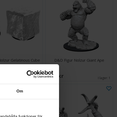
olzur Gelatinous Cube
D&D Figur Nolzur Giant Ape
222 SEK
I lager:
2
I lager:
1
Om
andahålla funktioner för