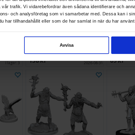
vår trafik. Vi vidarebefordrar även sådana identifierare och anna
nnons- och analysföretag som vi samarbetar med. Dessa kan i sin
har tillhandahållit eller som de har samlat in när du har använt 
t Mimic
D&D Figur Nolzur Glabrezu
D&D Figur No
Avvisa
138 SEK
69 SEK
Väntas in:
I lager:
3
2026-08-31