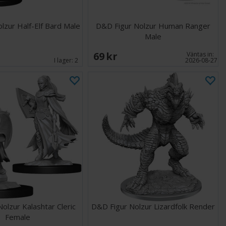
lzur Half-Elf Bard Male
D&D Figur Nolzur Human Ranger
Male
69 SEK
Väntas in:
I lager:
2
2026-08-27
olzur Kalashtar Cleric
D&D Figur Nolzur Lizardfolk Render
Female