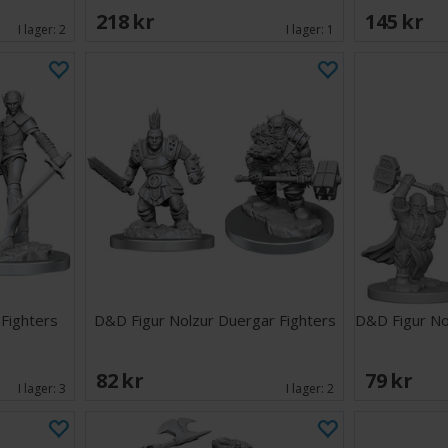
218 SEK
145 SEK
I lager:
2
I lager:
1
Fighters
D&D Figur Nolzur Duergar Fighters
D&D Figur No
82 SEK
79 SEK
I lager:
3
I lager:
2