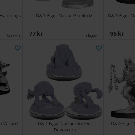
Hatchlings
D&D Figur Nolzur Grimlocks
D&D Figur No
77 SEK
96 SEK
I lager:
3
I lager:
3
n Wizard
D&D Figur Nolzur Intellect
D&D Figur N
Devourers