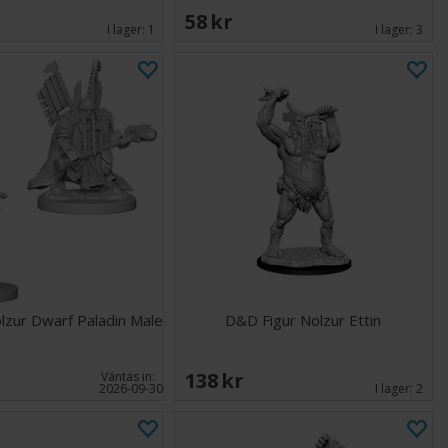
58 SEK
I lager:
1
I lager:
3
lzur Dwarf Paladin Male
D&D Figur Nolzur Ettin
138 SEK
Väntas in:
2026-09-30
I lager:
2