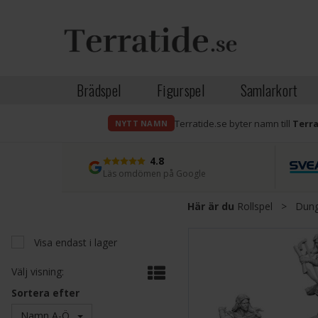
Brädspel
Figurspel
Samlarkort
Terratide.se byter namn till
Terr
NYTT NAMN
4.8
Läs omdömen på Google
Här är du
Rollspel
>
Dung
Visa endast i lager
Välj visning:
Sortera efter
Namn A-Ö