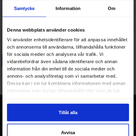
Warlock Tiles Accessory
Warlock Tiles Forgotten
Samtycke
Information
Om
Tavern
Sewers
519 SEK
1 288 SEK
I lager:
2
I lager:
1
Denna webbplats använder cookies
Vi använder enhetsidentifierare för att anpassa innehållet
och annonserna till användarna, tillhandahålla funktioner
för sociala medier och analysera vår trafik. Vi
Köp
vidarebefordrar även sådana identifierare och annan
information från din enhet till de sociala medier och
Warlock Tiles Town/Village
annons- och analysföretag som vi samarbetar med.
Upper Levels
Dessa kan i sin tur kombinera informationen med annan
Väntas in:
999 SEK
2026-09-30
information som du har tillhandahållit eller som de har
samlat in när du har använt deras tjänster.
Terratide.se
Tillåt alla
Sveriges nya, stora webbutik för brädspel, Warhammer
miniatyrspill och samlarkort med över 20 års erfarenhet från
Norge.
Avvisa