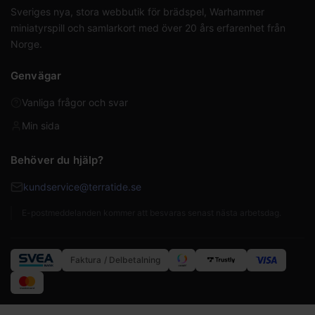
Sveriges nya, stora webbutik för brädspel, Warhammer
miniatyrspill och samlarkort med över 20 års erfarenhet från
Norge.
Genvägar
Vanliga frågor och svar
Min sida
Behöver du hjälp?
kundservice@terratide.se
E-postmeddelanden kommer att besvaras senast nästa arbetsdag.
Faktura / Delbetalning