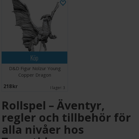
Köp
D&D Figur Nolzur Young
Copper Dragon
218 SEK
I lager:
3
Rollspel – Äventyr,
regler och tillbehör för
alla nivåer hos