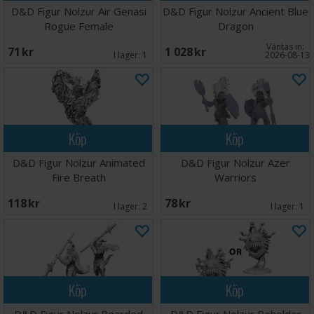
D&D Figur Nolzur Air Genasi
D&D Figur Nolzur Ancient Blue
Rogue Female
Dragon
Väntas in:
71 SEK
1 028 SEK
I lager:
1
2026-08-13
Köp
Köp
D&D Figur Nolzur Animated
D&D Figur Nolzur Azer
Fire Breath
Warriors
118 SEK
78 SEK
I lager:
2
I lager:
1
Köp
Köp