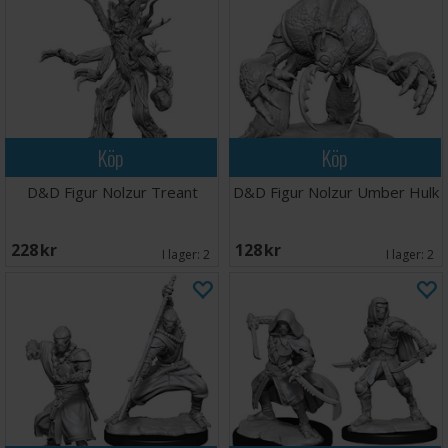
Köp
Köp
D&D Figur Nolzur Treant
D&D Figur Nolzur Umber Hulk
228 SEK
128 SEK
I lager:
2
I lager:
2