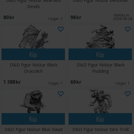
D&D Figur Nolzur Bearded
D&D Figur Nolzur Beholder
Devils
Väntas in:
80 SEK
98 SEK
I lager:
2
2026-08-28
Köp
Köp
D&D Figur Nolzur Black
D&D Figur Nolzur Black
Dracolich
Pudding
1 388 SEK
69 SEK
I lager:
1
I lager:
1
Köp
Köp
D&D Figur Nolzur Blue Slaad
D&D Figur Nolzur Dire Troll