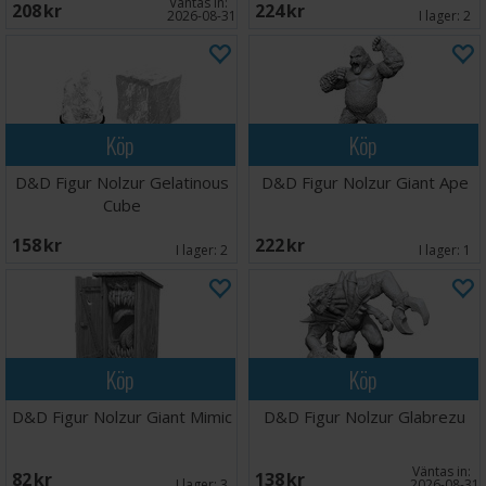
Väntas in:
208 SEK
224 SEK
2026-08-31
I lager:
2
Köp
Köp
D&D Figur Nolzur Gelatinous
D&D Figur Nolzur Giant Ape
Cube
158 SEK
222 SEK
I lager:
2
I lager:
1
Köp
Köp
D&D Figur Nolzur Giant Mimic
D&D Figur Nolzur Glabrezu
Väntas in:
82 SEK
138 SEK
I lager:
3
2026-08-31