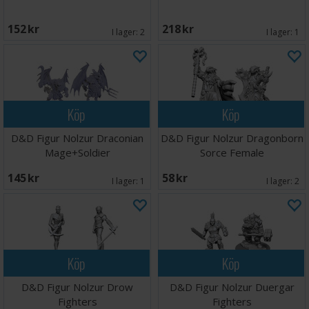
152 SEK
218 SEK
I lager:
2
I lager:
1
Köp
Köp
D&D Figur Nolzur Draconian
D&D Figur Nolzur Dragonborn
Mage+Soldier
Sorce Female
145 SEK
58 SEK
I lager:
1
I lager:
2
Köp
Köp
D&D Figur Nolzur Drow
D&D Figur Nolzur Duergar
Fighters
Fighters