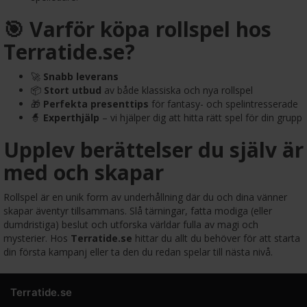
🎯 Varför köpa rollspel hos
Terratide.se?
🚀
Snabb leverans
📦
Stort utbud
av både klassiska och nya rollspel
🎁
Perfekta presenttips
för fantasy- och spelintresserade
🧙
Experthjälp
– vi hjälper dig att hitta rätt spel för din grupp
Upplev berättelser du själv är
med och skapar
Rollspel är en unik form av underhållning där du och dina vänner
skapar äventyr tillsammans. Slå tärningar, fatta modiga (eller
dumdristiga) beslut och utforska världar fulla av magi och
mysterier. Hos
Terratide.se
hittar du allt du behöver för att starta
din första kampanj eller ta den du redan spelar till nästa nivå.
Terratide.se