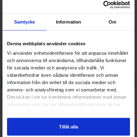
Wizard Male
Devourers
Väntas in:
98 SEK
78 SEK
2026-08-28
I lager:
2
Samtycke
Information
Om
Denna webbplats använder cookies
Vi använder enhetsidentifierare för att anpassa innehållet
och annonserna till användarna, tillhandahålla funktioner
för sociala medier och analysera vår trafik. Vi
vidarebefordrar även sådana identifierare och annan
Köp
Köp
information från din enhet till de sociala medier och
annons- och analysföretag som vi samarbetar med.
D&D Figur Nolzur Kalashtar
D&D Figur Nolzur Lizardfolk
Dessa kan i sin tur kombinera informationen med annan
Cleric Female
Render
information som du har tillhandahållit eller som de har
96 SEK
119 SEK
samlat in när du har använt deras tjänster.
I lager:
1
I lager:
3
Tillåt alla