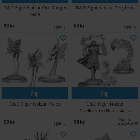
D&D Figur Nolzur Orc Ranger
D&D Figur Nolzur Perytons
Male
98 SEK
68 SEK
I lager:
2
I lager:
4
Köp
Köp
D&D Figur Nolzur Pixies
D&D Figur Nolzur
Spellcaster/Flameskulls
Väntas in:
99 SEK
58 SEK
I lager:
5
2026-09-30