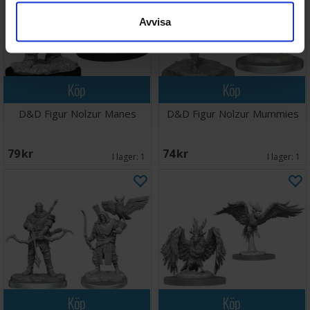
Avvisa
Köp
Köp
D&D Figur Nolzur Manes
D&D Figur Nolzur Mummies
79 SEK
74 SEK
I lager:
1
I lager:
1
Köp
Köp