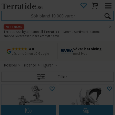
×
NYTT NAMN
Terratide.se byter namn till
Terratide
– samma sortiment, samma
snabba leveranser, bara ett nytt namn.
4.8
Säker betalning
Snabb leverans
45 dagars ångerrätt
Läs omdömen på Google
med Svea
Direkt från lager
Enkel retur
Rollspel
>
Tillbehör
>
Figurer
Filter
Köp
Köp