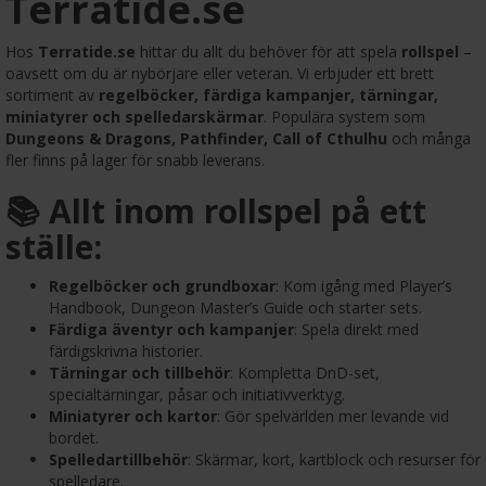
Terratide.se
Hos
Terratide.se
hittar du allt du behöver för att spela
rollspel
–
oavsett om du är nybörjare eller veteran. Vi erbjuder ett brett
sortiment av
regelböcker, färdiga kampanjer, tärningar,
miniatyrer och spelledarskärmar
. Populära system som
Dungeons & Dragons, Pathfinder, Call of Cthulhu
och många
fler finns på lager för snabb leverans.
📚 Allt inom rollspel på ett
ställe:
Regelböcker och grundboxar
: Kom igång med Player’s
Handbook, Dungeon Master’s Guide och starter sets.
Färdiga äventyr och kampanjer
: Spela direkt med
färdigskrivna historier.
Tärningar och tillbehör
: Kompletta DnD-set,
specialtärningar, påsar och initiativverktyg.
Miniatyrer och kartor
: Gör spelvärlden mer levande vid
bordet.
Spelledartillbehör
: Skärmar, kort, kartblock och resurser för
spelledare.