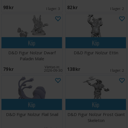
98 SEK
82 SEK
I lager:
3
I lager:
2
Köp
Köp
D&D Figur Nolzur Dwarf
D&D Figur Nolzur Ettin
Paladin Male
Väntas in:
79 SEK
138 SEK
2026-09-30
I lager:
2
Köp
Köp
D&D Figur Nolzur Flail Snail
D&D Figur Nolzur Frost Giant
Skeleton