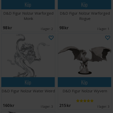
Köp
Köp
D&D Figur Nolzur Warforged
D&D Figur Nolzur Warforged
Monk
Rogue
98 SEK
98 SEK
I lager:
2
I lager:
1
Köp
Köp
D&D Figur Nolzur Water Weird
D&D Figur Nolzur Wyvern
160 SEK
215 SEK
I lager:
3
I lager:
3