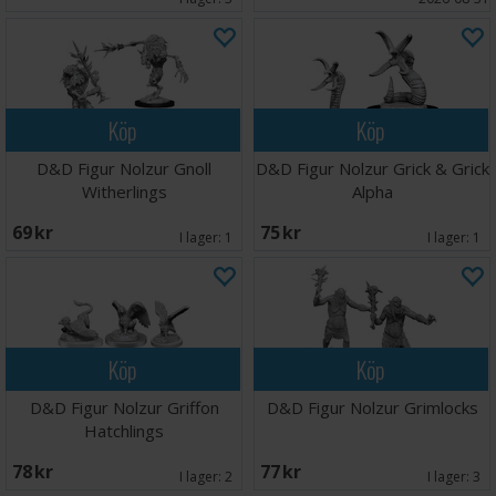
Köp
Köp
D&D Figur Nolzur Gnoll
D&D Figur Nolzur Grick & Grick
Witherlings
Alpha
69 SEK
75 SEK
I lager:
1
I lager:
1
Köp
Köp
D&D Figur Nolzur Griffon
D&D Figur Nolzur Grimlocks
Hatchlings
78 SEK
77 SEK
I lager:
2
I lager:
3