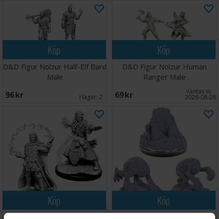
Köp
Köp
D&D Figur Nolzur Half-Elf Bard
D&D Figur Nolzur Human
Male
Ranger Male
Väntas in:
96 SEK
69 SEK
I lager:
2
2026-08-28
Köp
Köp
D&D Figur Nolzur Human
D&D Figur Nolzur Intellect