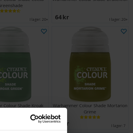
Greenshade
64 SEK
I lager:
20+
I lager:
20+
 Colour Shade Kroak
Warhammer Colour Shade Mortarion
Green
Grime
65 SEK
I lager:
1
I lager:
7