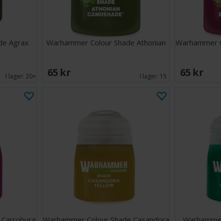
de Agrax
Warhammer Colour Shade Athonian
Warhammer C
65 SEK
65 SEK
I lager:
20+
I lager:
15
 Carroburg
Warhammer Colour Shade Casandora
Warhammer