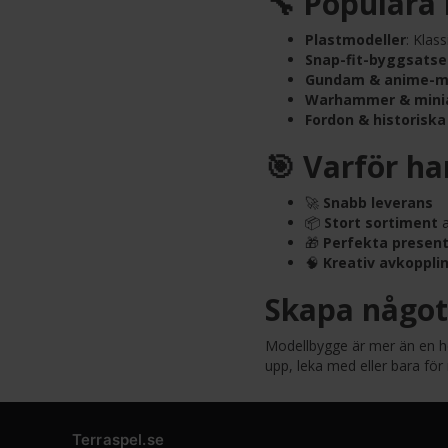
🔧 Populära
Plastmodeller
: Klas
Snap-fit-byggsatse
Gundam & anime-m
Warhammer & mini
Fordon & historiska
🎯 Varför ha
🚀
Snabb leverans
📦
Stort sortiment
a
🎁
Perfekta present
🧠
Kreativ avkoppli
Skapa något 
Modellbygge är mer än en hob
upp, leka med eller bara för
Terraspel.se