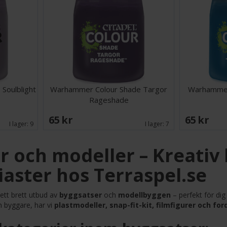
Soulblight
Warhammer Colour Shade Targor
Warhammer
Rageshade
65 SEK
65 SEK
I lager:
9
I lager:
7
r och modeller – Kreativ
iaster hos Terraspel.se
 ett brett utbud av
byggsatser
och
modellbyggen
– perfekt för di
n byggare, har vi
plastmodeller, snap-fit-kit, filmfigurer och for