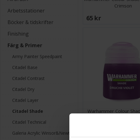
Crimson
Arbetsstationer
65 SEK
Böcker & tidskrifter
Finishing
Färg & Primer
Army Painter Speedpaint
Citadel Base
Citadel Contrast
Citadel Dry
Citadel Layer
Warhammer Colour Shade
Citadel Shade
Violet
Citadel Technical
65 SEK
Galeria Acrylic Winsor&Newton