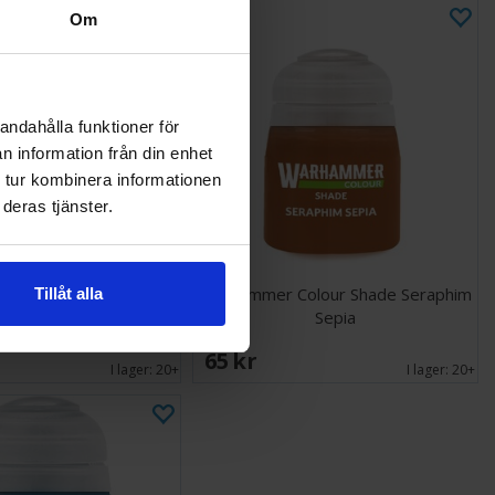
Om
andahålla funktioner för
n information från din enhet
 tur kombinera informationen
deras tjänster.
Colour Shade Reikland
Warhammer Colour Shade Seraphim
Tillåt alla
Sepia
65 SEK
I lager:
20+
I lager:
20+