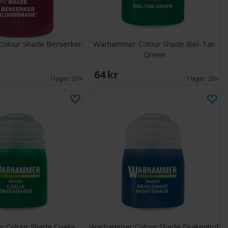
olour Shade Berserker
Warhammer Colour Shade Biel-Tan
Green
64 SEK
I lager:
20+
I lager:
20+
 Colour Shade Coelia
Warhammer Colour Shade Drakenhof