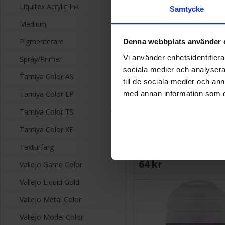
Liquitex Acrylic Ink
Samtycke
Medium
Pigmenterare
Denna webbplats använder 
Vi använder enhetsidentifierar
Spray/Primer
sociala medier och analysera 
Tamiya Color AS
till de sociala medier och a
med annan information som du 
Tamiya Color LP
Tamiya Color TS
Tamiya Color XF
Warhammer Colour Shade
Texturfärg
64 SEK
Vallejo Game Color
Vallejo Liquid Gold
Vallejo Metal Color
Vallejo Model Color