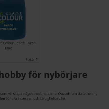
 Colour Shade Tyran
Blue
I lager:
7
 hobby för nybörjare
g som vill skapa något med händerna. Oavsett om du är helt ny
don
för alla intressen och färdighetsnivåer.