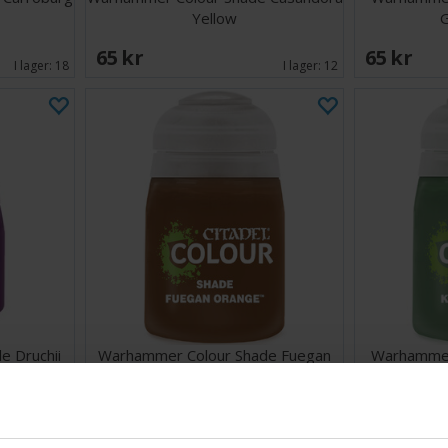
Yellow
65 SEK
65 SEK
I lager:
18
I lager:
12
 Druchii
Warhammer Colour Shade Fuegan
Warhammer
Orange
64 SEK
65 SEK
I lager:
16
I lager:
7