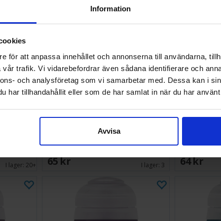
Information
cookies
e för att anpassa innehållet och annonserna till användarna, tillh
vår trafik. Vi vidarebefordrar även sådana identifierare och anna
nnons- och analysföretag som vi samarbetar med. Dessa kan i sin
har tillhandahållit eller som de har samlat in när du har använt 
 Nuln Oil
Warhammer Colour Shade Poxwalker
Warhammer 
Avvisa
65 SEK
64 SEK
I lager:
20+
I lager:
3