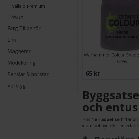
Vallejo Premium
Wash
Färg Tillbehör
Lim
Magneter
Warhammer Colour Shade 
Grey
Modellering
65 SEK
Penslar & borstar
Verktyg
Byggsatse
och entus
Hos
Terraspel.se
hittar du
inom hobbyn eller en erfare