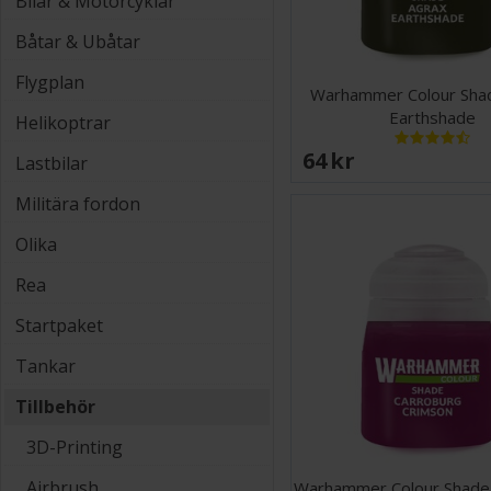
Bilar & Motorcyklar
Båtar & Ubåtar
Flygplan
Warhammer Colour Sha
Earthshade
Helikoptrar
64 SEK
Lastbilar
Militära fordon
Olika
Rea
Startpaket
Tankar
Tillbehör
3D-Printing
Airbrush
Warhammer Colour Shade