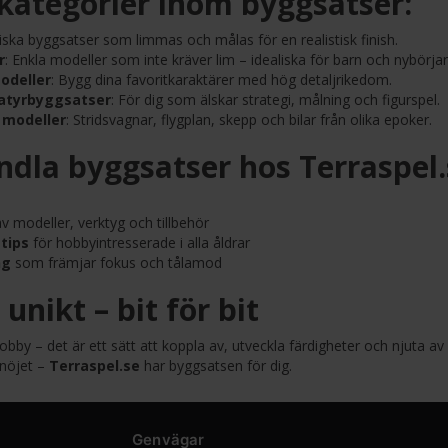
 kategorier inom byggsatser:
siska byggsatser som limmas och målas för en realistisk finish.
r
: Enkla modeller som inte kräver lim – idealiska för barn och nybörjar
odeller
: Bygg dina favoritkaraktärer med hög detaljrikedom.
atyrbyggsatser
: För dig som älskar strategi, målning och figurspel.
 modeller
: Stridsvagnar, flygplan, skepp och bilar från olika epoker.
ndla byggsatser hos Terraspel.
v modeller, verktyg och tillbehör
tips
för hobbyintresserade i alla åldrar
ng
som främjar fokus och tålamod
unikt – bit för bit
by – det är ett sätt att koppla av, utveckla färdigheter och njuta av 
 nöjet –
Terraspel.se
har byggsatsen för dig.
Genvägar