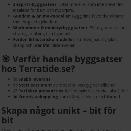
Snap-fit-byggsatser
: Enkla modeller som inte kräver lim –
idealiska för barn och nybörjare.
Gundam & anime-modeller
: Bygg dina favoritkaraktärer
med hög detaljrikedom.
Warhammer & miniatyrbyggsatser
: För dig som älskar
strategi, målning och figurspel.
Fordon & historiska modeller
: Stridsvagnar, flygplan,
skepp och bilar från olika epoker.
🎯 Varför handla byggsatser
hos Terratide.se?
🚀
Snabb leverans
📦
Stort sortiment
av modeller, verktyg och tillbehör
🎁
Perfekta presenttips
för hobbyintresserade i alla åldrar
🧠
Kreativ avkoppling
som främjar fokus och tålamod
Skapa något unikt – bit för
bit
Modellbygge är mer än en hobby – det är ett sätt att koppla av,