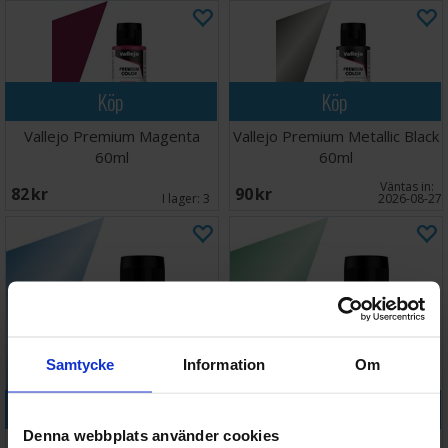
Köp
Köp
Vallejo Premium Magenta
Vallejo Premium Metallic Black
60ml
60ml
Väntas in:
82 SEK
90 SEK
I lager:
3
2026-08-27
Samtycke
Information
Om
Köp
Köp
Denna webbplats använder cookies
Vallejo Premium Metallic Blue
Vallejo Premium Metallic