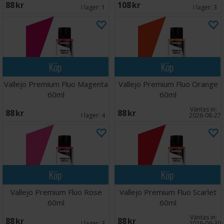
88 SEK
108 SEK
I lager:
1
I lager:
3
Köp
Köp
Vallejo Premium Fluo Magenta
Vallejo Premium Fluo Orange
60ml
60ml
Väntas in:
88 SEK
88 SEK
I lager:
4
2026-08-27
Köp
Köp
Vallejo Premium Fluo Rose
Vallejo Premium Fluo Scarlet
60ml
60ml
Väntas in:
88 SEK
88 SEK
I lager:
3
2026-09-30