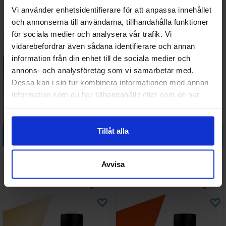
60ml
Green 60ml
Vi använder enhetsidentifierare för att anpassa innehållet
och annonserna till användarna, tillhandahålla funktioner
88 SEK
78 SEK
I lager:
3
I lager:
6
för sociala medier och analysera vår trafik. Vi
vidarebefordrar även sådana identifierare och annan
information från din enhet till de sociala medier och
annons- och analysföretag som vi samarbetar med.
Dessa kan i sin tur kombinera informationen med annan
information som du har tillhandahållit eller som de har
samlat in när du har använt deras tjänster.
Tillåt alla
Köp
Köp
Vallejo Premium Metallic Red
Vallejo Premium Metallic Violet
60ml
60ml
Avvisa
88 SEK
98 SEK
I lager:
3
I lager:
2