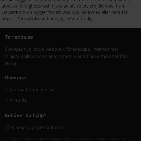
utveckla färdigheter och njuta av att se ett projekt växa fram.
Oavsett om du bygger för att visa upp, leka med eller bara för
nöjet –
Terratide.se
har byggsatsen för dig.
Terratide.se
Sveriges nya, stora webbutik för brädspel, Warhammer
miniatyrspill och samlarkort med över 20 års erfarenhet från
Norge.
Genvägar
Vanliga frågor och svar
Min sida
Behöver du hjälp?
kundservice@terratide.se
E-postmeddelanden kommer att besvaras senast nästa arbetsdag.