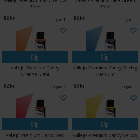
Vallejo Premium Basic Yellow
Vallejo Premium Blue Green
60ml
60ml
82 SEK
82 SEK
I lager:
1
I lager:
4
Köp
Köp
Vallejo Premium Candy
Vallejo Premium Candy Racing
Orange 60ml
Blue 60ml
82 SEK
83 SEK
I lager:
4
I lager:
3
Köp
Köp
Vallejo Premium Candy Red
Vallejo Premium Candy Yellow