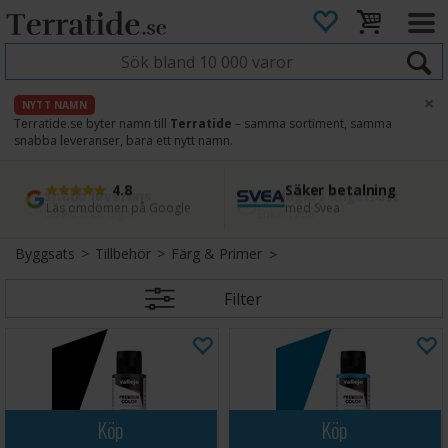
×
NYTT NAMN
Terratide.se byter namn till
Terratide
– samma sortiment, samma
snabba leveranser, bara ett nytt namn.
4.8
Säker betalning
Snabb leverans
45 dagars ångerrätt
Läs omdömen på Google
med Svea
Direkt från lager
Enkel retur
Byggsats
>
Tillbehör
>
Färg & Primer
Filter
Köp
Köp