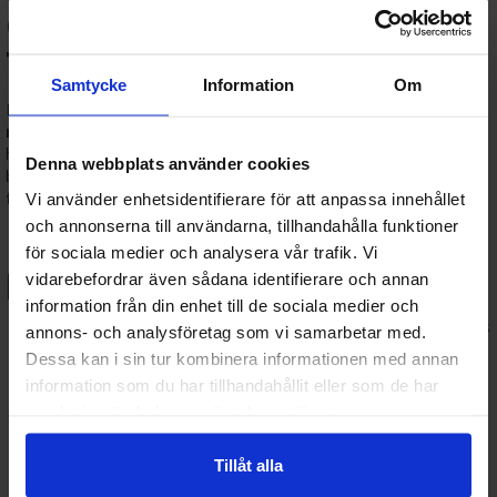
och entusiaster hos
Terratide.se
Samtycke
Information
Om
Hos
Terratide.se
hittar du ett brett utbud av
byggsatser
och
modellbyggen
– perfekt för dig som vill skapa något med
händerna. Oavsett om du är helt ny inom hobbyn eller en erfaren
Denna webbplats använder cookies
byggare, har vi
plastmodeller, snap-fit-kit, filmfigurer och
fordon
för alla intressen och färdighetsnivåer.
Vi använder enhetsidentifierare för att anpassa innehållet
och annonserna till användarna, tillhandahålla funktioner
🔧 Populära kategorier inom
för sociala medier och analysera vår trafik. Vi
byggsatser:
vidarebefordrar även sådana identifierare och annan
information från din enhet till de sociala medier och
Plastmodeller
: Klassiska byggsatser som limmas och målas
annons- och analysföretag som vi samarbetar med.
för en realistisk finish.
Dessa kan i sin tur kombinera informationen med annan
Snap-fit-byggsatser
: Enkla modeller som inte kräver lim –
information som du har tillhandahållit eller som de har
idealiska för barn och nybörjare.
samlat in när du har använt deras tjänster.
Gundam & anime-modeller
: Bygg dina favoritkaraktärer
med hög detaljrikedom.
Warhammer & miniatyrbyggsatser
: För dig som älskar
Tillåt alla
strategi, målning och figurspel.