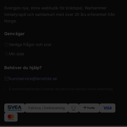
Sveriges nya, stora webbutik för brädspel, Warhammer
miniatyrspill och samlarkort med över 20 års erfarenhet från
Norge.
Genvägar
Vanliga frågor och svar
Min sida
Behöver du hjälp?
kundservice@terratide.se
E-postmeddelanden kommer att besvaras senast nästa arbetsdag.
Faktura / Delbetalning