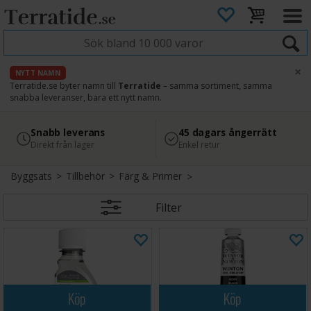
×
NYTT NAMN
Terratide.se byter namn till
Terratide
– samma sortiment, samma
snabba leveranser, bara ett nytt namn.
4.8
Säker betalning
Snabb leverans
45 dagars ångerrätt
Läs omdömen på Google
med Svea
Direkt från lager
Enkel retur
Byggsats
>
Tillbehör
>
Färg & Primer
Filter
Köp
Köp