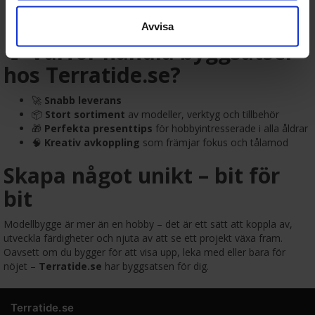
Fordon & historiska modeller
: Stridsvagnar, flygplan,
skepp och bilar från olika epoker.
Avvisa
🎯 Varför handla byggsatser
hos Terratide.se?
🚀
Snabb leverans
📦
Stort sortiment
av modeller, verktyg och tillbehör
🎁
Perfekta presenttips
för hobbyintresserade i alla åldrar
🧠
Kreativ avkoppling
som främjar fokus och tålamod
Skapa något unikt – bit för
bit
Modellbygge är mer än en hobby – det är ett sätt att koppla av,
utveckla färdigheter och njuta av att se ett projekt växa fram.
Oavsett om du bygger för att visa upp, leka med eller bara för
nöjet –
Terratide.se
har byggsatsen för dig.
Terratide.se