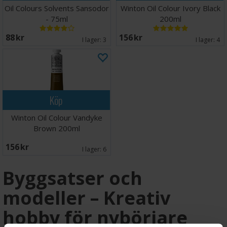
Oil Colours Solvents Sansodor
Winton Oil Colour Ivory Black
- 75ml
200ml
88 SEK
156 SEK
I lager:
3
I lager:
4
Köp
Winton Oil Colour Vandyke
Brown 200ml
156 SEK
I lager:
6
Byggsatser och
modeller – Kreativ
hobby för nybörjare