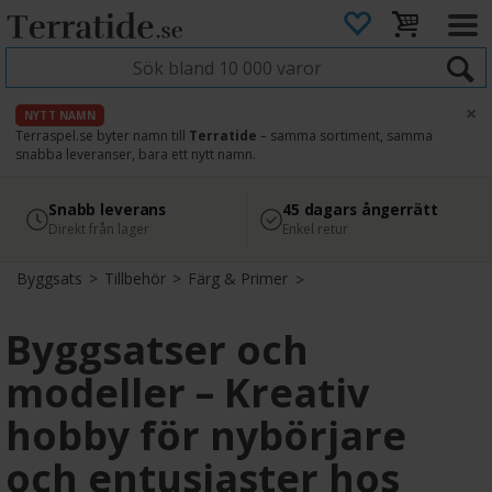
×
NYTT NAMN
Terraspel.se byter namn till
Terratide
– samma sortiment, samma
snabba leveranser, bara ett nytt namn.
4.8
Säker betalning
Snabb leverans
45 dagars ångerrätt
Läs omdömen på Google
med Svea
Direkt från lager
Enkel retur
Byggsats
>
Tillbehör
>
Färg & Primer
Byggsatser och
modeller – Kreativ
hobby för nybörjare
och entusiaster hos