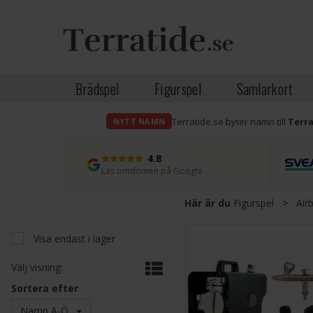
Brädspel
Figurspel
Samlarkort
Terratide.se byter namn till
Terr
NYTT NAMN
4.8
Läs omdömen på Google
Här är du
Figurspel
>
Air
Visa endast i lager
Välj visning:
Sortera efter
Namn A-Ö