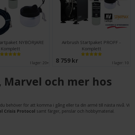
Startpaket NYBÖRJARE
Airbrush Startpaket PROFF -
Komplett
Komplett
K
8 759 SEK
I lager:
20+
I lager:
10
, Marvel och mer hos
t du behöver för att komma i gång eller ta din armé till nästa nivå. Vi
 Crisis Protocol
samt färger, penslar och hobbymaterial.