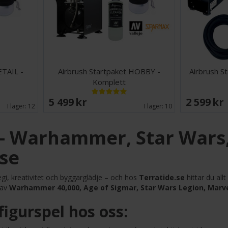
ETAIL -
Airbrush Startpaket HOBBY -
Airbrush 
Komplett
5 499 SEK
2 599 SE
I lager:
12
I lager:
10
 – Warhammer, Star Wars
.se
gi, kreativitet och byggarglädje – och hos
Terratide.se
hittar du all
 av
Warhammer 40,000, Age of Sigmar, Star Wars Legion, Marvel
figurspel hos oss: