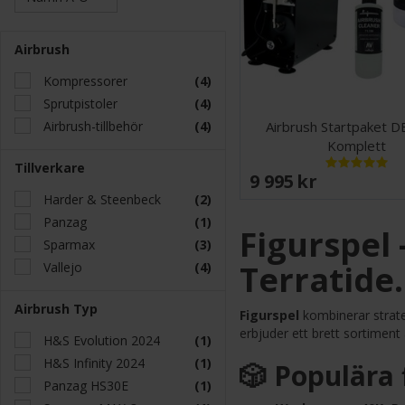
Airbrush
Kompressorer
(4)
Sprutpistoler
(4)
Airbrush-tillbehör
(4)
Airbrush Startpaket D
Komplett
Tillverkare
9 995 SEK
Harder & Steenbeck
(2)
Panzag
(1)
Figurspel
Sparmax
(3)
Terratide
Vallejo
(4)
Airbrush Typ
Figurspel
kombinerar strate
erbjuder ett brett sortiment
H&S Evolution 2024
(1)
H&S Infinity 2024
(1)
🎲 Populära 
Panzag HS30E
(1)