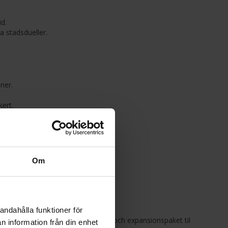
id.
a stadsdueller.
ner.
ert.
pel?
Om
igsuniversum
andahålla funktioner för
ide.se hittar du allt från startlådor och expansionspaket til
n information från din enhet