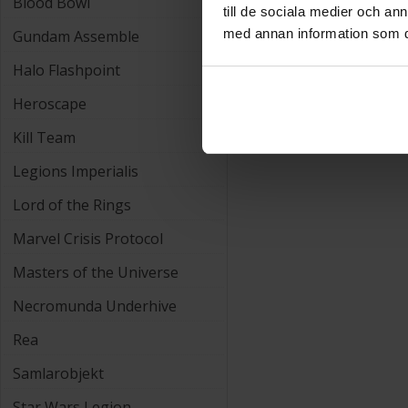
Blood Bowl
avancerade verktyg och mål
till de sociala medier och a
med annan information som du 
Gundam Assemble
Halo Flashpoint
Heroscape
Kill Team
Legions Imperialis
Lord of the Rings
Marvel Crisis Protocol
Masters of the Universe
Necromunda Underhive
Rea
Samlarobjekt
Star Wars Legion