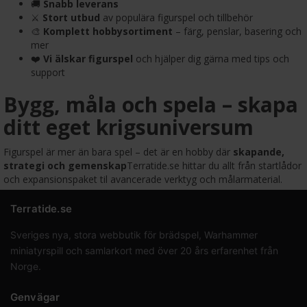
🚚
Snabb leverans
⚔️
Stort utbud
av populära figurspel och tillbehör
🎨
Komplett hobbysortiment
– färg, penslar, basering och
mer
❤️
Vi älskar figurspel
och hjälper dig gärna med tips och
support
Bygg, måla och spela – skapa
ditt eget krigsuniversum
Figurspel är mer än bara spel – det är en hobby där
skapande,
strategi och gemenskap
Terratide.se hittar du allt från startlådor
och expansionspaket til avancerade verktyg och målarmaterial.
Terratide.se
Sveriges nya, stora webbutik för brädspel, Warhammer
miniatyrspill och samlarkort med över 20 års erfarenhet från
Norge.
Genvägar