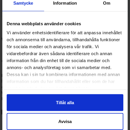
of Edoras
Journal
Samtycke
Information
Om
1 567 SEK
208 SEK
I lager:
3
I lager:
3
Denna webbplats använder cookies
Figurspel –
Vi använder enhetsidentifierare för att anpassa innehållet
Warhammer, Star Wars,
och annonserna till användarna, tillhandahålla funktioner
för sociala medier och analysera vår trafik. Vi
Marvel och mer hos
vidarebefordrar även sådana identifierare och annan
Terratide.se
information från din enhet till de sociala medier och
annons- och analysföretag som vi samarbetar med.
Dessa kan i sin tur kombinera informationen med annan
Figurspel
kombinerar strategi, kreativitet och byggarglädje – och
hos
Terratide.se
hittar du allt du behöver för att komma i gång
information som du har tillhandahållit eller som de har
eller ta din armé till nästa nivå. Vi erbjuder ett brett sortiment av
samlat in när du har använt deras tjänster.
Warhammer 40,000, Age of Sigmar, Star Wars Legion,
Marvel Crisis Protocol
samt färger, penslar och hobbymaterial.
Tillåt alla
🎲 Populära figurspel hos oss:
Avvisa
Warhammer 40K:
Det ikoniska sci-fi-spelet med massiva
arméer och taktiska strider.