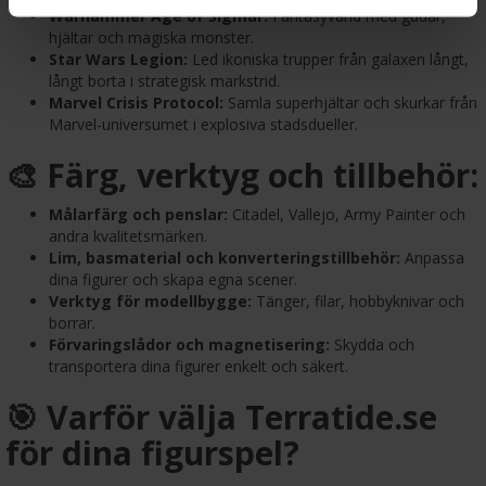
Warhammer Age of Sigmar:
Fantasyvärld med gudar,
hjältar och magiska monster.
Star Wars Legion:
Led ikoniska trupper från galaxen långt,
långt borta i strategisk markstrid.
Marvel Crisis Protocol:
Samla superhjältar och skurkar från
Marvel-universumet i explosiva stadsdueller.
🎨 Färg, verktyg och tillbehör:
Målarfärg och penslar:
Citadel, Vallejo, Army Painter och
andra kvalitetsmärken.
Lim, basmaterial och konverteringstillbehör:
Anpassa
dina figurer och skapa egna scener.
Verktyg för modellbygge:
Tänger, filar, hobbyknivar och
borrar.
Förvaringslådor och magnetisering:
Skydda och
transportera dina figurer enkelt och säkert.
🎯 Varför välja Terratide.se
för dina figurspel?