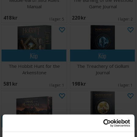
Middle-earth SBG Rules
The Burning of the Westfold
Manual
Game Journal
418 SEK
220 SEK
I lager:
5
I lager:
2
Köp
Köp
The Hobbit Hunt for the
The Treachery of Gollum
Arkenstone
Journal
581 SEK
198 SEK
I lager:
1
I lager:
1
Köp
Köp
The War of the Rohirrim Battle
The War of the Rohirrim