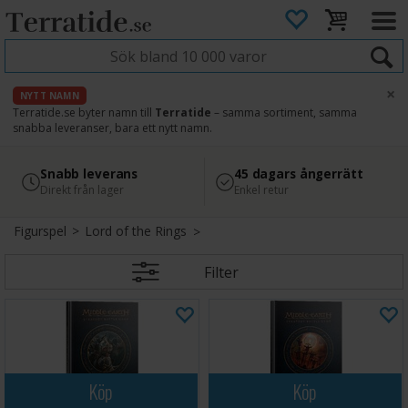
×
NYTT NAMN
Terratide.se byter namn till
Terratide
– samma sortiment, samma
snabba leveranser, bara ett nytt namn.
4.8
Säker betalning
Snabb leverans
45 dagars ångerrätt
Läs omdömen på Google
med Svea
Direkt från lager
Enkel retur
Figurspel
>
Lord of the Rings
Filter
Köp
Köp