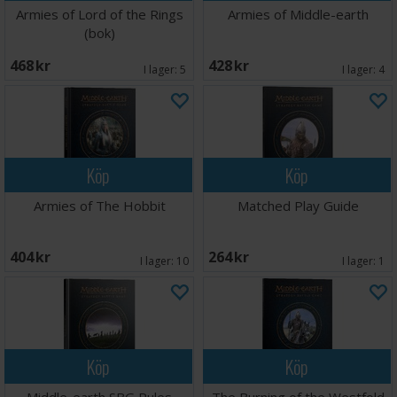
Armies of Lord of the Rings
Armies of Middle-earth
(bok)
468 SEK
428 SEK
I lager:
5
I lager:
4
Köp
Köp
Armies of The Hobbit
Matched Play Guide
404 SEK
264 SEK
I lager:
10
I lager:
1
Köp
Köp