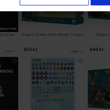
th Great
Empire of Man State Missile Troops
Empire 
654 SEK
644 SEK
I lager:
1
I lager:
4