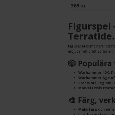
369 SEK
Figurspel
Terratide
Figurspel
kombinerar strate
erbjuder ett brett sortiment
🎲 Populära 
Warhammer 40K:
Det
Warhammer Age of
Star Wars Legion:
Le
Marvel Crisis Protoc
🎨 Färg, verk
Målarfärg och pensl
Lim, basmaterial oc