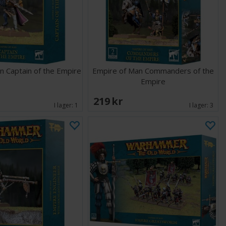
n Captain of the Empire
Empire of Man Commanders of the
Empire
219 SEK
I lager:
1
I lager:
3