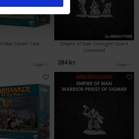
of Man Steam Tank
Empire of Man Teutogen Guard
Command
284 SEK
I lager:
1
I lager:
1