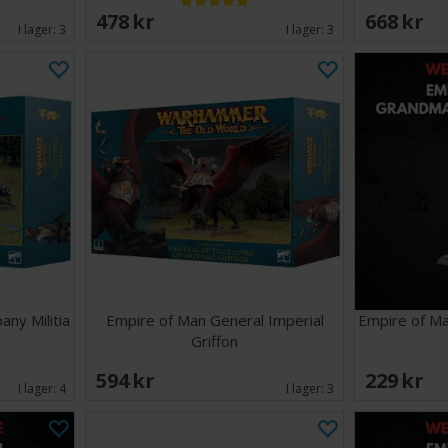
478 SEK
668 SEK
I lager:
3
I lager:
3
ny Militia
Empire of Man General Imperial
Empire of M
Griffon
594 SEK
229 SEK
I lager:
4
I lager:
3