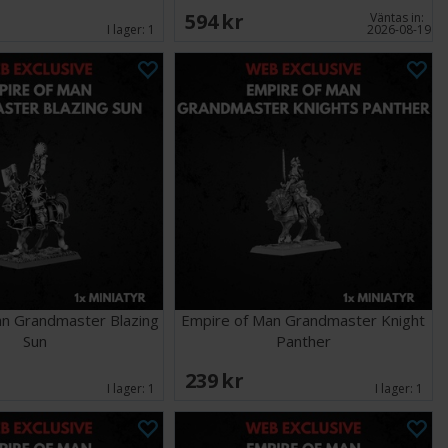
594 SEK
Väntas in:
I lager:
1
2026-08-19
an Grandmaster Blazing
Empire of Man Grandmaster Knight
Sun
Panther
239 SEK
I lager:
1
I lager:
1