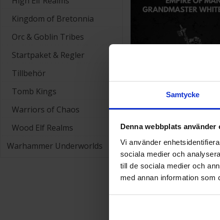
High Elf Realms
Kingdom of Bretonnia
Orc & Goblin Tribes
Startpaket & Regler
Tillbehör
Tomb Kings
Samtycke
Warriors of Chaos
Empire of Man Grandmas
Wolf
Wood Elf Realms
Denna webbplats använder 
229 SEK
Vi använder enhetsidentifierar
Warhammer Underworlds
sociala medier och analysera 
till de sociala medier och a
med annan information som du 