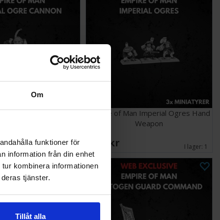
Om
n Imperial Ogre Cannon
Empire of Man Imperial Ogres Hand
Weapon
489 SEK
andahålla funktioner för
I lager:
1
I lager:
1
n information från din enhet
 tur kombinera informationen
deras tjänster.
Tillåt alla