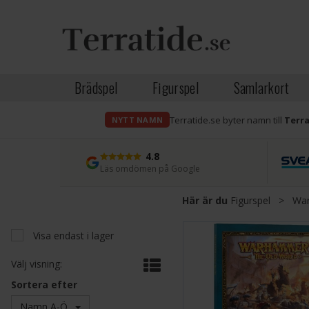
Brädspel
Figurspel
Samlarkort
Terratide.se byter namn till
Terr
NYTT NAMN
4.8
Läs omdömen på Google
Här är du
Figurspel
>
War
Visa endast i lager
Välj visning:
Sortera efter
Namn A-Ö