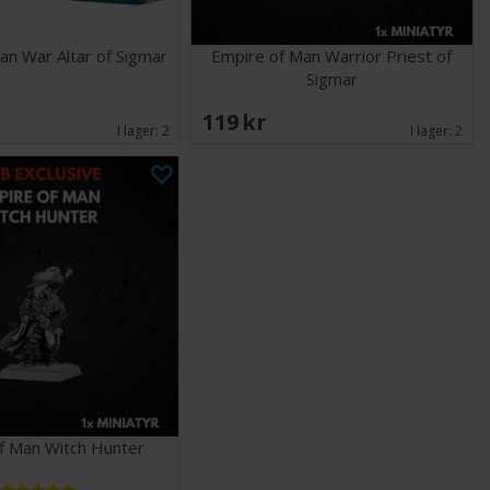
an War Altar of Sigmar
Empire of Man Warrior Priest of
Sigmar
119 SEK
I lager:
2
I lager:
2
f Man Witch Hunter