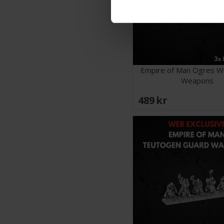
Empire of Man Ogres Wi
Weapons
489 SEK