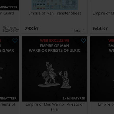
en Guard
Empire of Man Transfer Sheet
Empire of M
298 SEK
644 SEK
Väntas in:
2026-09-07
I lager:
1
riests of
Empire of Man Warrior Priests of
Empire o
Ulric