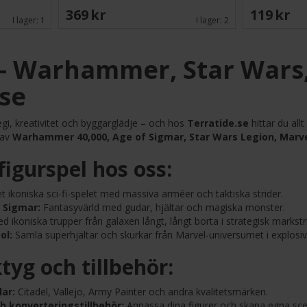
369 SEK
119 SEK
I lager:
1
I lager:
2
 – Warhammer, Star Wars
.se
gi, kreativitet och byggarglädje – och hos
Terratide.se
hittar du all
 av
Warhammer 40,000, Age of Sigmar, Star Wars Legion, Marvel
figurspel hos oss:
 ikoniska sci-fi-spelet med massiva arméer och taktiska strider.
 Sigmar:
Fantasyvärld med gudar, hjältar och magiska monster.
d ikoniska trupper från galaxen långt, långt borta i strategisk markstr
ol:
Samla superhjältar och skurkar från Marvel-universumet i explosiv
tyg och tillbehör:
ar:
Citadel, Vallejo, Army Painter och andra kvalitetsmärken.
h konverteringstillbehör:
Anpassa dina figurer och skapa egna sce