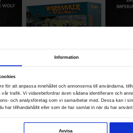
Information
ter White
Empire of Man Helblaster Volley Gun
Empire of Ma
cookies
438 SEK
239 SEK
e för att anpassa innehållet och annonserna till användarna, tillh
I lager:
1
I lager:
2
vår trafik. Vi vidarebefordrar även sådana identifierare och anna
nnons- och analysföretag som vi samarbetar med. Dessa kan i sin
har tillhandahållit eller som de har samlat in när du har använt 
Avvisa