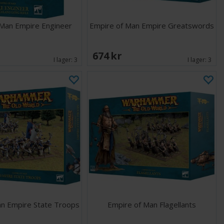
 Man Empire Engineer
Empire of Man Empire Greatswords
674 SEK
I lager:
3
I lager:
3
an Empire State Troops
Empire of Man Flagellants