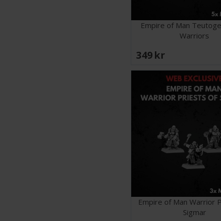
Empire of Man Teutog
Warriors
349 SEK
Empire of Man Warrior P
Sigmar