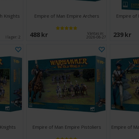
h Knights
Empire of Man Empire Archers
Empire of
488 SEK
239 SEK
Väntas in:
I lager:
2
2026-08-27
Knights
Empire of Man Empire Pistoliers
Empire of M