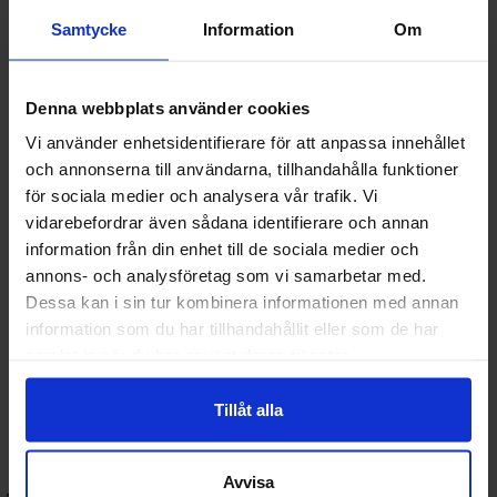
Warhammer 40K:
Det ikoniska sci-fi-spelet med massiva
arméer och taktiska strider.
Samtycke
Information
Om
Warhammer Age of Sigmar:
Fantasyvärld med gudar,
hjältar och magiska monster.
Star Wars Legion:
Led ikoniska trupper från galaxen långt,
Denna webbplats använder cookies
långt borta i strategisk markstrid.
Marvel Crisis Protocol:
Samla superhjältar och skurkar från
Vi använder enhetsidentifierare för att anpassa innehållet
Marvel-universumet i explosiva stadsdueller.
och annonserna till användarna, tillhandahålla funktioner
för sociala medier och analysera vår trafik. Vi
🎨 Färg, verktyg och tillbehör:
vidarebefordrar även sådana identifierare och annan
information från din enhet till de sociala medier och
Målarfärg och penslar:
Citadel, Vallejo, Army Painter och
annons- och analysföretag som vi samarbetar med.
andra kvalitetsmärken.
Lim, basmaterial och konverteringstillbehör:
Anpassa
Dessa kan i sin tur kombinera informationen med annan
dina figurer och skapa egna scener.
information som du har tillhandahållit eller som de har
Verktyg för modellbygge:
Tänger, filar, hobbyknivar och
samlat in när du har använt deras tjänster.
borrar.
Förvaringslådor och magnetisering:
Skydda och
transportera dina figurer enkelt och säkert.
Tillåt alla
🎯 Varför välja Terratide.se
Avvisa