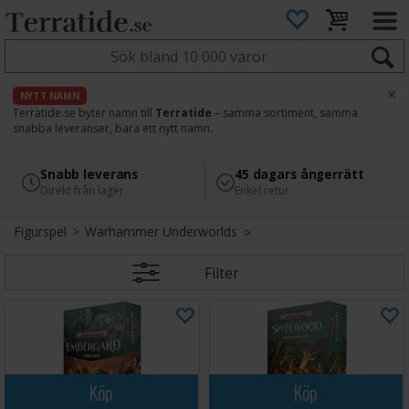
×
NYTT NAMN
Terratide.se byter namn till
Terratide
– samma sortiment, samma
snabba leveranser, bara ett nytt namn.
4.8
Säker betalning
Snabb leverans
45 dagars ångerrätt
Läs omdömen på Google
med Svea
Direkt från lager
Enkel retur
Figurspel
>
Warhammer Underworlds
Filter
Köp
Köp