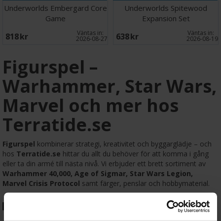
Underworlds Embergard Core
Underworlds Spitewood
Game
Expansion Set
Väntas in:
Väntas in:
818 SEK
638 SEK
2026-08-27
2026-08-19
Figurspel –
Warhammer, Star Wars,
Marvel och mer hos
Terratide.se
Figurspel
kombinerar strategi, kreativitet och byggarglädje – och
hos
Terratide.se
hittar du allt du behöver för att komma i gång
eller ta din armé till nästa nivå. Vi erbjuder ett brett sortiment av
Warhammer 40,000, Age of Sigmar, Star Wars Legion,
Marvel Crisis Protocol
samt färger, penslar och hobbymaterial.
🎲 Populära figurspel hos oss: