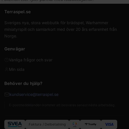
Terraspel.se
Sveriges nya, stora webbutik för brädspel, Warhammer
miniatyrspill och samlarkort med över 20 års erfarenhet från
Norge.
Genvägar
Vanliga frågor och svar
Min sida
Behöver du hjälp?
kundservice@terraspel.se
E-postmeddelanden kommer att besvaras senast nästa arbetsdag.
Faktura / Delbetalning