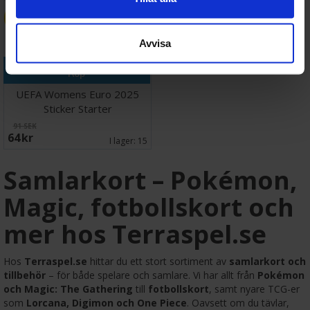
30%
Avvisa
Köp
UEFA Womens Euro 2025
Sticker Starter
91 SEK
64 SEK
I lager:
15
Samlarkort – Pokémon,
Magic, fotbollskort och
mer hos Terraspel.se
Hos
Terraspel.se
hittar du ett stort sortiment av
samlarkort och
tillbehör
– för både spelare och samlare. Vi har allt från
Pokémon
och Magic: The Gathering
till
fotbollskort
, samt nyare TCG-er
som
Lorcana, Digimon och One Piece
. Oavsett om du tävlar,