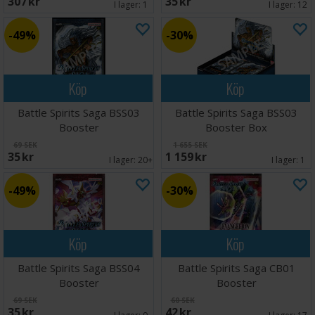
307 SEK
35 SEK
I lager:
1
I lager:
12
49%
30%
Köp
Köp
Battle Spirits Saga BSS03
Battle Spirits Saga BSS03
Booster
Booster Box
69 SEK
1 655 SEK
35 SEK
1 159 SEK
I lager:
20+
I lager:
1
49%
30%
Köp
Köp
Battle Spirits Saga BSS04
Battle Spirits Saga CB01
Booster
Booster
69 SEK
60 SEK
35 SEK
42 SEK