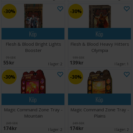
30%
30%
Köp
Köp
Flesh & Blood Bright Lights
Flesh & Blood Heavy Hitters
Booster
Olympia
79 SEK
199 SEK
55 SEK
139 SEK
I lager:
2
I lager:
1
30%
30%
Köp
Köp
Magic Command Zone Tray -
Magic Command Zone Tray -
Mountain
Plains
249 SEK
249 SEK
174 SEK
174 SEK
I lager:
2
I lager:
2