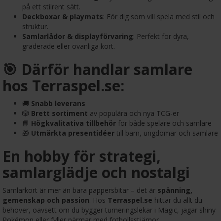
på ett stilrent sätt.
Deckboxar & playmats
: För dig som vill spela med stil och
struktur.
Samlarlådor & displayförvaring
: Perfekt för dyra,
graderade eller ovanliga kort.
🎯 Därför handlar samlare
hos Terraspel.se:
🚚
Snabb leverans
🎲
Brett sortiment
av populära och nya TCG-er
📘
Högkvalitativa tillbehör
för både spelare och samlare
🎁
Utmärkta presentidéer
till barn, ungdomar och samlare
En hobby för strategi,
samlarglädje och nostalgi
Samlarkort är mer än bara pappersbitar – det är
spänning,
gemenskap och passion
. Hos
Terraspel.se
hittar du allt du
behöver, oavsett om du bygger turneringslekar i Magic, jagar shiny
Pokémon eller fyller pärmar med fotbollsstjärnor.