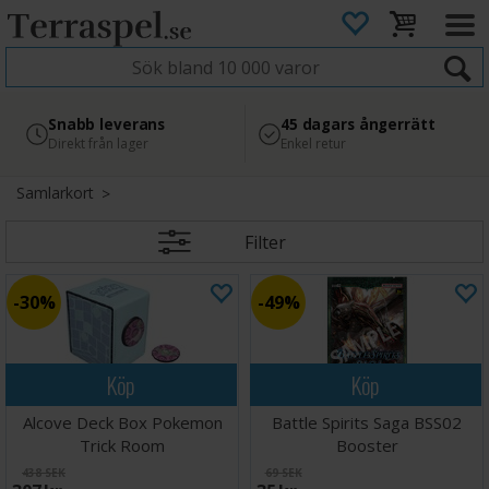
4.8
Säker betalning
Snabb leverans
45 dagars ångerrätt
Läs omdömen på Google
med Svea
Direkt från lager
Enkel retur
Samlarkort
Filter
30%
49%
Köp
Köp
Alcove Deck Box Pokemon
Battle Spirits Saga BSS02
Trick Room
Booster
438 SEK
69 SEK