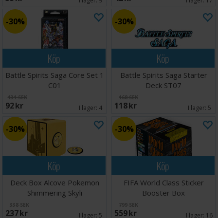
I lager:
9
I lager:
17
30%
30%
Köp
Köp
Battle Spirits Saga Core Set 1
Battle Spirits Saga Starter
C01
Deck ST07
131 SEK
168 SEK
92 SEK
118 SEK
I lager:
4
I lager:
5
30%
30%
Köp
Köp
Deck Box Alcove Pokemon
FIFA World Class Sticker
Shimmering Skyli
Booster Box
338 SEK
799 SEK
237 SEK
559 SEK
I lager:
5
I lager:
16