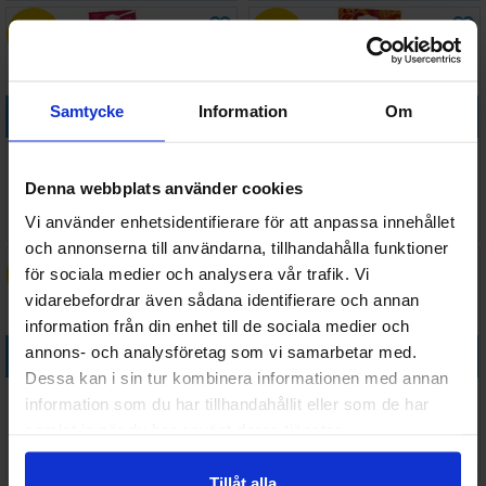
30%
50%
Köp
Köp
Samtycke
Information
Om
Match Attax 24/25 Fan Set RB
My Hero Academia CCG Deck
Salzburg
Downloadable
Denna webbplats använder cookies
463 SEK
267 SEK
324 SEK
134 SEK
Vi använder enhetsidentifierare för att anpassa innehållet
I lager:
4
I lager:
1
och annonserna till användarna, tillhandahålla funktioner
30%
30%
för sociala medier och analysera vår trafik. Vi
vidarebefordrar även sådana identifierare och annan
information från din enhet till de sociala medier och
Köp
Köp
annons- och analysföretag som vi samarbetar med.
Dessa kan i sin tur kombinera informationen med annan
Pokemon Tournament Folios
Top Class 2024 Starter Pack
information som du har tillhandahållit eller som de har
3-Pack #2
samlat in när du har använt deras tjänster.
128 SEK
118 SEK
90 SEK
83 SEK
I lager:
6
I lager:
20+
Tillåt alla