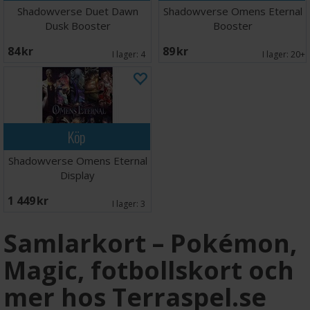
Shadowverse Duet Dawn
Shadowverse Omens Eternal
Dusk Booster
Booster
84 SEK
89 SEK
I lager:
4
I lager:
20+
Köp
Shadowverse Omens Eternal
Display
1 449 SEK
I lager:
3
Samlarkort – Pokémon,
Magic, fotbollskort och
mer hos Terraspel.se