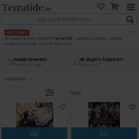
×
NYTT NAMN
Terraspel.se byter namn till
Terratide
– samma sortiment, samma
snabba leveranser, bara ett nytt namn.
4.8
Säker betalning
Snabb leverans
45 dagars ångerrätt
Läs omdömen på Google
med Svea
Direkt från lager
Enkel retur
Samlarkort
Filter
Köp
Köp