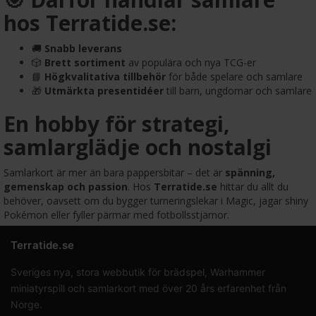
hos Terratide.se:
🚚
Snabb leverans
🎲
Brett sortiment
av populära och nya TCG-er
📘
Högkvalitativa tillbehör
för både spelare och samlare
🎁
Utmärkta presentidéer
till barn, ungdomar och samlare
En hobby för strategi,
samlarglädje och nostalgi
Samlarkort är mer än bara pappersbitar – det är
spänning,
gemenskap och passion
. Hos
Terratide.se
hittar du allt du
behöver, oavsett om du bygger turneringslekar i Magic, jagar shiny
Pokémon eller fyller pärmar med fotbollsstjärnor.
Terratide.se
Sveriges nya, stora webbutik för brädspel, Warhammer
miniatyrspill och samlarkort med över 20 års erfarenhet från
Norge.