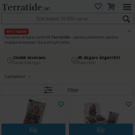
×
NYTT NAMN
Terratide.se byter namn till
Terratide
– samma sortiment, samma
snabba leveranser, bara ett nytt namn.
4.8
Säker betalning
Snabb leverans
45 dagars ångerrätt
Läs omdömen på Google
med Svea
Direkt från lager
Enkel retur
Samlarkort
Filter
Köp
Köp