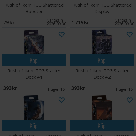
Rush of Ikorr TCG Shattered
Rush of Ikorr TCG Shattered
Booster
Display
Väntas in:
Väntas in:
79 SEK
1 719 SEK
2026-09-30
2026-09-30
Köp
Köp
Rush of Ikorr TCG Starter
Rush of Ikorr TCG Starter
Deck #1
Deck #2
393 SEK
393 SEK
I lager:
16
I lager:
16
Köp
Köp