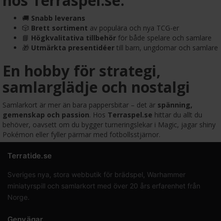
hos Terraspel.se:
🚚
Snabb leverans
🎲
Brett sortiment
av populära och nya TCG-er
📘
Högkvalitativa tillbehör
för både spelare och samlare
🎁
Utmärkta presentidéer
till barn, ungdomar och samlare
En hobby för strategi,
samlarglädje och nostalgi
Samlarkort är mer än bara pappersbitar – det är
spänning,
gemenskap och passion
. Hos
Terraspel.se
hittar du allt du
behöver, oavsett om du bygger turneringslekar i Magic, jagar shiny
Pokémon eller fyller pärmar med fotbollsstjärnor.
Terratide.se
Sveriges nya, stora webbutik för brädspel, Warhammer
miniatyrspill och samlarkort med över 20 års erfarenhet från
Norge.
Genvägar