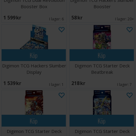
Digimon TCG Dual Revolution
Digimon TCG Hackers Slumber
Booster Box
Booster
1 599 SEK
58 SEK
I lager:
6
I lager:
20+
Köp
Köp
Digimon TCG Hackers Slumber
Digimon TCG Starter Deck
Display
Beatbreak
1 539 SEK
218 SEK
I lager:
1
I lager:
7
Köp
Köp
Digimon TCG Starter Deck
Digimon TCG Starter Deck