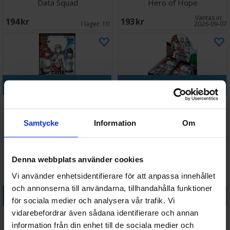
Data Squad
Hero of Hope
Väntas in:
194 SEK
193 SEK
I lager:
10
2026-09-07
Köp
Köp
Digimon TCG Time Stranger
Digimon TCG Time Stranger
Booster
Booster Box
Samtycke
Information
Om
53 SEK
1 719 SEK
I lager:
20+
I lager:
3
Denna webbplats använder cookies
Vi använder enhetsidentifierare för att anpassa innehållet
och annonserna till användarna, tillhandahålla funktioner
Köp
Köp
för sociala medier och analysera vår trafik. Vi
vidarebefordrar även sådana identifierare och annan
Digimon TCG Timeless Bonds
Digimon TCG Timeless Bonds
Booster
Booster Box
information från din enhet till de sociala medier och