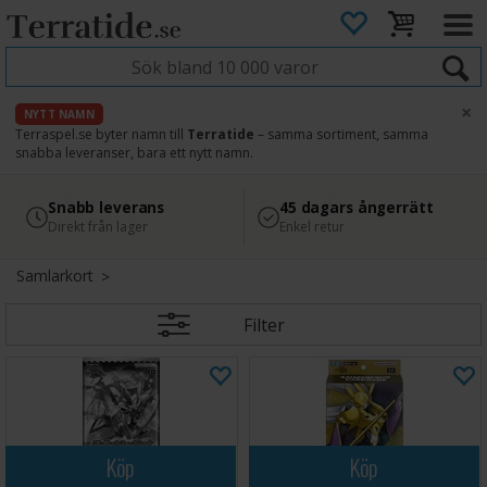
×
NYTT NAMN
Terraspel.se byter namn till
Terratide
– samma sortiment, samma
snabba leveranser, bara ett nytt namn.
4.8
Säker betalning
Snabb leverans
45 dagars ångerrätt
Läs omdömen på Google
med Svea
Direkt från lager
Enkel retur
Samlarkort
Filter
Köp
Köp