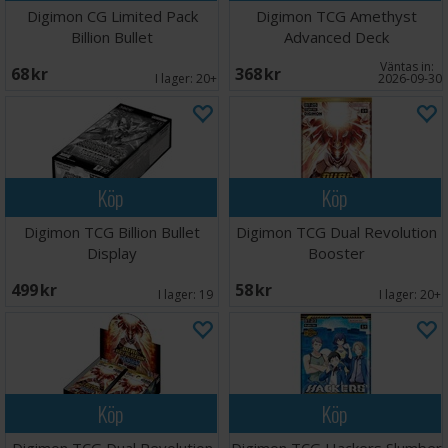
Digimon CG Limited Pack
Digimon TCG Amethyst
Billion Bullet
Advanced Deck
Väntas in:
68 SEK
368 SEK
I lager:
20+
2026-09-30
Köp
Köp
Digimon TCG Billion Bullet
Digimon TCG Dual Revolution
Display
Booster
499 SEK
58 SEK
I lager:
19
I lager:
20+
Köp
Köp