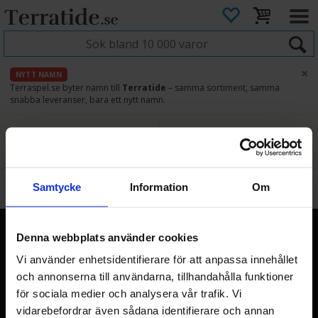
×
NYTT NAMN
Terraspel.se byter namn till
Terratide
– samma sortiment, samma
snabba leveranser, bara ett nytt namn.
4.8
Säker betalning
Snabb leverans
45 dagars ångerrätt
Läs omdömen på Google
med Svea
Direkt från lager
Enkel retur
Samlarkort
>
Utgivningskalender
Samtycke
Information
Om
Terratide.se
Denna webbplats använder cookies
Sveriges nya, stora webbutik för brädspel, Warhammer
Vi använder enhetsidentifierare för att anpassa innehållet
miniatyrspill och samlarkort med över 20 års erfarenhet från
och annonserna till användarna, tillhandahålla funktioner
Norge.
för sociala medier och analysera vår trafik. Vi
vidarebefordrar även sådana identifierare och annan