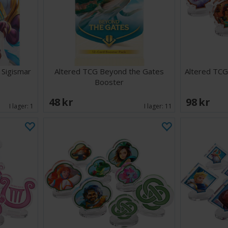
 Sigismar
Altered TCG Beyond the Gates
Altered TC
Booster
48 SEK
98 SEK
I lager:
1
I lager:
11