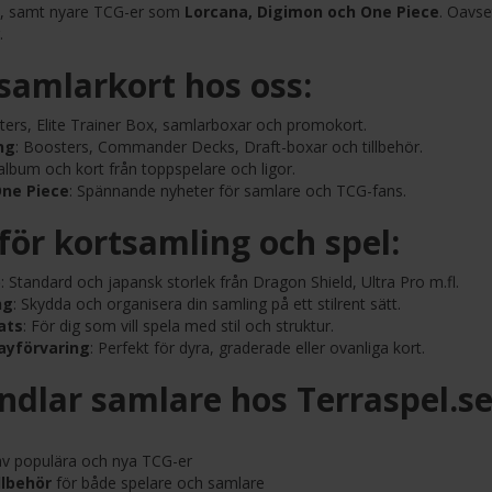
, samt nyare TCG-er som
Lorcana, Digimon och One Piece
. Oavse
.
samlarkort hos oss:
ters, Elite Trainer Box, samlarboxar och promokort.
ng
: Boosters, Commander Decks, Draft-boxar och tillbehör.
album och kort från toppspelare och ligor.
One Piece
: Spännande nyheter för samlare och TCG-fans.
 för kortsamling och spel:
)
: Standard och japansk storlek från Dragon Shield, Ultra Pro m.fl.
ng
: Skydda och organisera din samling på ett stilrent sätt.
ats
: För dig som vill spela med stil och struktur.
ayförvaring
: Perfekt för dyra, graderade eller ovanliga kort.
ndlar samlare hos Terraspel.se
v populära och nya TCG-er
llbehör
för både spelare och samlare