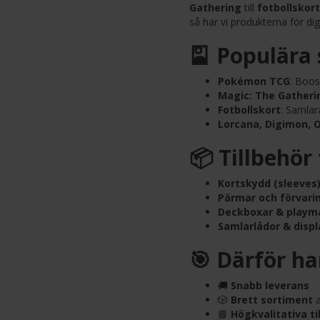
Gathering
till
fotbollskort
så har vi produkterna för dig
🎴 Populära 
Pokémon TCG
: Boos
Magic: The Gatheri
Fotbollskort
: Samlar
Lorcana, Digimon, 
📦 Tillbehör
Kortskydd (sleeves
Pärmar och förvari
Deckboxar & playm
Samlarlådor & displ
🎯 Därför ha
🚚
Snabb leverans
🎲
Brett sortiment
a
📘
Högkvalitativa ti