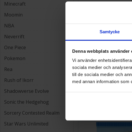
Minecraft
58 SEK
Moomin
NBA
Samtycke
Neverrift
One Piece
Denna webbplats använder 
Pokemon
Vi använder enhetsidentifierar
sociala medier och analysera 
Rea
till de sociala medier och a
Rush of Ikorr
med annan information som du 
Shadowverse Evolve
Altered TCG Starter D
Sonic the Hedgehog
249 SEK
Sorcery Contested Realm
Star Wars Unlimited