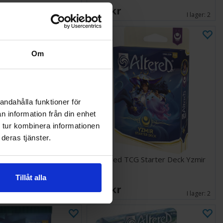
249 SEK
I lager:
2
I lager:
2
Om
andahålla funktioner för
n information från din enhet
 tur kombinera informationen
deras tjänster.
G Starter Deck Ordis
Altered TCG Starter Deck Yzmir
Tillåt alla
249 SEK
I lager:
2
I lager:
2