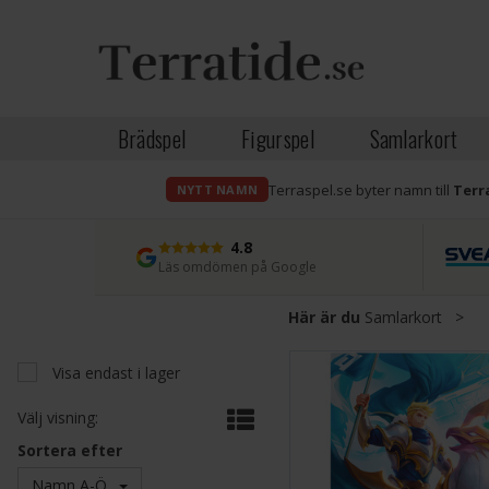
Brädspel
Figurspel
Samlarkort
Terraspel.se byter namn till
Terr
NYTT NAMN
4.8
Läs omdömen på Google
Här är du
Samlarkort
>
Visa endast i lager
Välj visning:
Sortera efter
Namn A-Ö