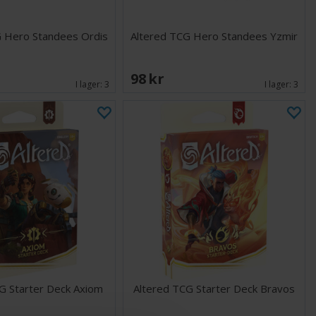
G Hero Standees Ordis
Altered TCG Hero Standees Yzmir
98 SEK
I lager:
3
I lager:
3
G Starter Deck Axiom
Altered TCG Starter Deck Bravos