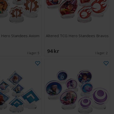
G Hero Standees Axiom
Altered TCG Hero Standees Bravos
94 SEK
I lager:
5
I lager:
2