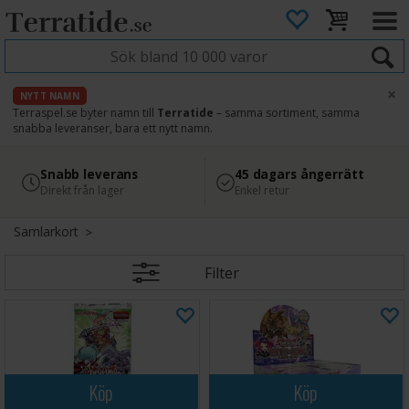
×
NYTT NAMN
Terraspel.se byter namn till
Terratide
– samma sortiment, samma
snabba leveranser, bara ett nytt namn.
4.8
Säker betalning
Snabb leverans
45 dagars ångerrätt
Läs omdömen på Google
med Svea
Direkt från lager
Enkel retur
Samlarkort
Filter
Köp
Köp