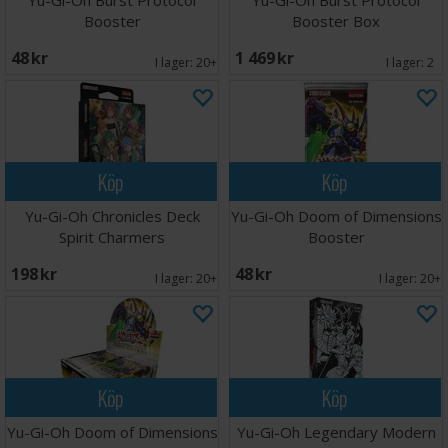
Yu-Gi-Oh Burst Protocol
Yu-Gi-Oh Burst Protocol
Booster
Booster Box
48 SEK
1 469 SEK
I lager:
20+
I lager:
2
Köp
Köp
Yu-Gi-Oh Chronicles Deck
Yu-Gi-Oh Doom of Dimensions
Spirit Charmers
Booster
198 SEK
48 SEK
I lager:
20+
I lager:
20+
Köp
Köp
Yu-Gi-Oh Doom of Dimensions
Yu-Gi-Oh Legendary Modern