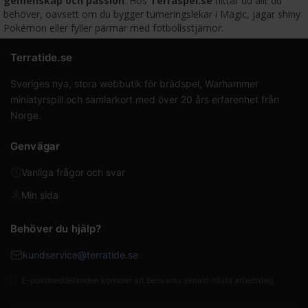
gemenskap och passion
. Hos
Terraspel.se
hittar du allt du
behöver, oavsett om du bygger turneringslekar i Magic, jagar shiny
Pokémon eller fyller pärmar med fotbollsstjärnor.
Terratide.se
Sveriges nya, stora webbutik för brädspel, Warhammer
miniatyrspill och samlarkort med över 20 års erfarenhet från
Norge.
Genvägar
Vanliga frågor och svar
Min sida
Behöver du hjälp?
kundservice@terratide.se
E-postmeddelanden kommer att besvaras senast nästa arbetsdag.