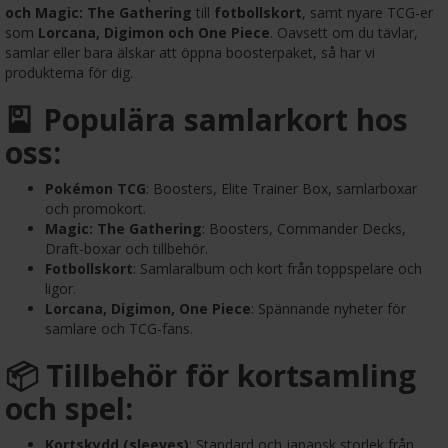
och Magic: The Gathering
till
fotbollskort
, samt nyare TCG-er
som
Lorcana, Digimon och One Piece
. Oavsett om du tävlar,
samlar eller bara älskar att öppna boosterpaket, så har vi
produkterna för dig.
🎴 Populära samlarkort hos
oss:
Pokémon TCG
: Boosters, Elite Trainer Box, samlarboxar
och promokort.
Magic: The Gathering
: Boosters, Commander Decks,
Draft-boxar och tillbehör.
Fotbollskort
: Samlaralbum och kort från toppspelare och
ligor.
Lorcana, Digimon, One Piece
: Spännande nyheter för
samlare och TCG-fans.
📦 Tillbehör för kortsamling
och spel:
Kortskydd (sleeves)
: Standard och japansk storlek från