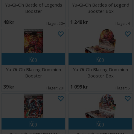
Yu-Gi-Oh Battle of Legends
Yu-Gi-Oh Battles of Legend
Booster
Booster Box
48 SEK
1 249 SEK
I lager:
20+
I lager:
4
Köp
Köp
Yu-Gi-Oh Blazing Dominion
Yu-Gi-Oh Blazing Dominion
Booster
Booster Box
39 SEK
1 099 SEK
I lager:
20+
I lager:
5
Köp
Köp