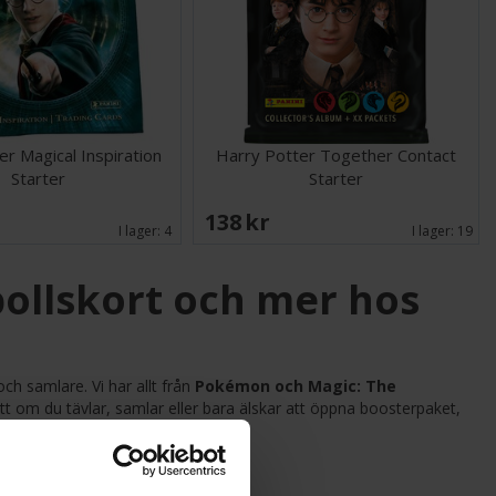
er Magical Inspiration
Harry Potter Together Contact
Starter
Starter
138 SEK
I lager:
4
I lager:
19
ollskort och mer hos
ch samlare. Vi har allt från
Pokémon och Magic: The
tt om du tävlar, samlar eller bara älskar att öppna boosterpaket,