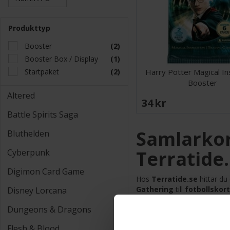
Produkttyp
Booster
(2)
Booster Box / Display
(1)
Startpaket
(2)
Harry Potter Magical In
Booster
Altered
34 SEK
Battle Spirits Saga
Samlarkor
Bluthelden
Terratide
Cyberpunk
Digimon Card Game
Hos
Terratide.se
hittar du
Gathering
till
fotbollskort
Disney Lorcana
så har vi produkterna för dig
Dungeons & Dragons
🎴 Populära 
Flesh & Blood