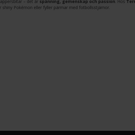
appersbitar – det är
spänning, gemenskap och passion
. Hos
Ter
ar shiny Pokémon eller fyller pärmar med fotbollsstjärnor.