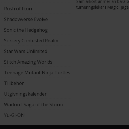
Samlarkort är mer än bara p
turneringslekar i Magic, jag
Rush of Ikorr
Shadowverse Evolve
Sonic the Hedgehog
Sorcery Contested Realm
Star Wars Unlimited
Stitch Amazing Worlds
Teenage Mutant Ninja Turtles
Tillbehör
Utgivningskalender
Warlord: Saga of the Storm
Yu-Gi-Oh!