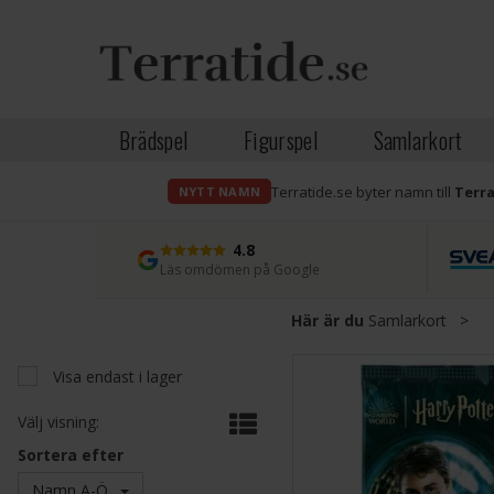
Brädspel
Figurspel
Samlarkort
Terratide.se byter namn till
Terr
NYTT NAMN
4.8
Läs omdömen på Google
Här är du
Samlarkort
>
Visa endast i lager
Välj visning:
Sortera efter
Namn A-Ö