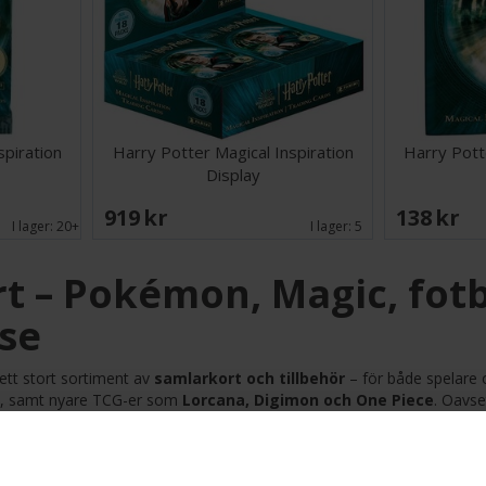
spiration
Harry Potter Magical Inspiration
Harry Pott
Display
919 SEK
138 SEK
I lager:
20+
I lager:
5
t – Pokémon, Magic, fotb
.se
 ett stort sortiment av
samlarkort och tillbehör
– för både spelare o
, samt nyare TCG-er som
Lorcana, Digimon och One Piece
. Oavse
.
samlarkort hos oss: