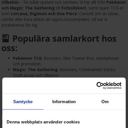
tillbehör
– för både spelare och samlare. Vi har allt från
Pokémon
och Magic: The Gathering
till
fotbollskort
, samt nyare TCG-er
som
Lorcana, Digimon och One Piece
. Oavsett om du tävlar,
samlar eller bara älskar att öppna boosterpaket, så har vi
produkterna för dig.
🎴 Populära samlarkort hos
oss:
Pokémon TCG
: Boosters, Elite Trainer Box, samlarboxar
och promokort.
Magic: The Gathering
: Boosters, Commander Decks,
Draft-boxar och tillbehör.
Fotbollskort
: Samlaralbum och kort från toppspelare och
ligor.
Lorcana, Digimon, One Piece
: Spännande nyheter för
samlare och TCG-fans.
Samtycke
Information
Om
📦 Tillbehör för kortsamling
och spel:
Denna webbplats använder cookies