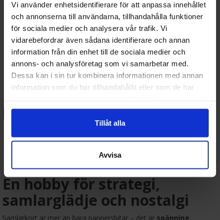
Vi använder enhetsidentifierare för att anpassa innehållet
Kortskydd (sleeves)
: Standard och japansk storlek från
Dragon Shield, Ultra Pro m.fl.
och annonserna till användarna, tillhandahålla funktioner
Pärmar och förvaring
: Skydda och organisera din samling
för sociala medier och analysera vår trafik. Vi
på ett stilrent sätt.
vidarebefordrar även sådana identifierare och annan
Deckboxar & playmats
: För dig som vill spela med stil och
information från din enhet till de sociala medier och
struktur.
annons- och analysföretag som vi samarbetar med.
Samlarlådor & displayförvaring
: Perfekt för dyra,
graderade eller ovanliga kort.
Dessa kan i sin tur kombinera informationen med annan
information som du har tillhandahållit eller som de har
🎯 Därför handlar samlare
samlat in när du har använt deras tjänster.
hos Terratide.se:
Tillåt alla
🚚
Snabb leverans
🎲
Brett sortiment
av populära och nya TCG-er
📘
Högkvalitativa tillbehör
för både spelare och samlare
Avvisa
🎁
Utmärkta presentidéer
till barn, ungdomar och samlare
En hobby för strategi,
samlarglädje och nostalgi
Samlarkort är mer än bara pappersbitar – det är
spänning,