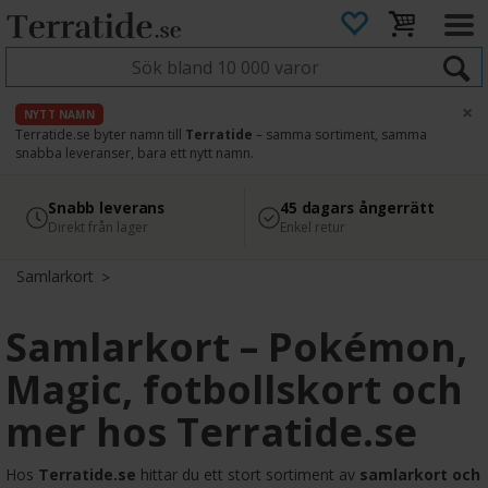
×
NYTT NAMN
Terratide.se byter namn till
Terratide
– samma sortiment, samma
snabba leveranser, bara ett nytt namn.
4.8
Säker betalning
Snabb leverans
45 dagars ångerrätt
Läs omdömen på Google
med Svea
Direkt från lager
Enkel retur
Samlarkort
Samlarkort – Pokémon,
Magic, fotbollskort och
mer hos Terratide.se
Hos
Terratide.se
hittar du ett stort sortiment av
samlarkort och