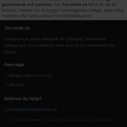
gemenskap och passion
. Hos
Terratide.se
hittar du allt du
behöver, oavsett om du bygger turneringslekar i Magic, jagar shiny
Pokémon eller fyller pärmar med fotbollsstjärnor.
Terratide.se
Sveriges nya, stora webbutik för brädspel, Warhammer
miniatyrspill och samlarkort med över 20 års erfarenhet från
Norge.
Genvägar
Vanliga frågor och svar
Min sida
Behöver du hjälp?
kundservice@terratide.se
E-postmeddelanden kommer att besvaras senast nästa arbetsdag.