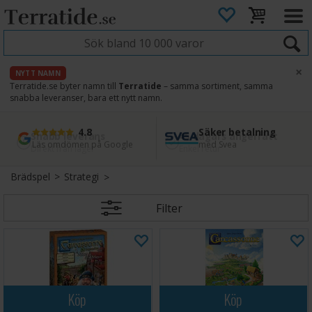
×
NYTT NAMN
Terratide.se byter namn till
Terratide
– samma sortiment, samma
snabba leveranser, bara ett nytt namn.
4.8
Säker betalning
Snabb leverans
45 dagars ångerrätt
Läs omdömen på Google
med Svea
Direkt från lager
Enkel retur
Brädspel
>
Strategi
Filter
Köp
Köp