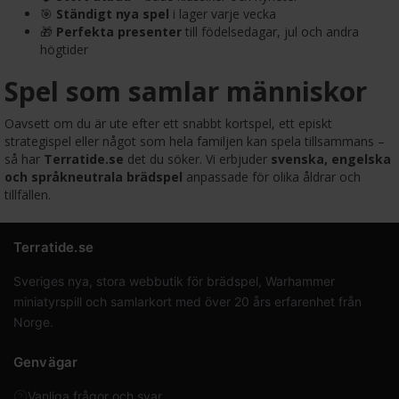
🎯
Ständigt nya spel
i lager varje vecka
🎁
Perfekta presenter
till födelsedagar, jul och andra
högtider
Spel som samlar människor
Oavsett om du är ute efter ett snabbt kortspel, ett episkt
strategispel eller något som hela familjen kan spela tillsammans –
så har
Terratide.se
det du söker. Vi erbjuder
svenska, engelska
och språkneutrala brädspel
anpassade för olika åldrar och
tillfällen.
Terratide.se
Sveriges nya, stora webbutik för brädspel, Warhammer
miniatyrspill och samlarkort med över 20 års erfarenhet från
Norge.
Genvägar
Vanliga frågor och svar