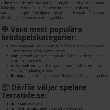
Brädspel
är det perfekta sättet att umgås, ha roligt och utmana
både dig själv och andra. På
Terratide.se
hittar du ett brett
sortiment av spel – från djupa strategispel och smarta familjespel
till roliga festspel och barnvänliga titlar.
🎯 Våra mest populära
brädspelskategorier:
Strategispel:
För dig som gillar långsiktigt tänkande – t.ex.
Terraforming Mars, Scythe, Brass.
Familjespel:
Spel som passar alla åldrar – Ticket to Ride,
Azul, Cascadia m.fl.
Partyspel:
Sociala och roliga spel som Codenames, Just
One och Exploding Kittens.
Barnspel:
Lärorika och underhållande spel för yngre spelare.
📦 Därför väljer spelare
Terratide.se:
🚚
Snabb leverans
🧠
Stort utbud
– både klassiker och nyheter