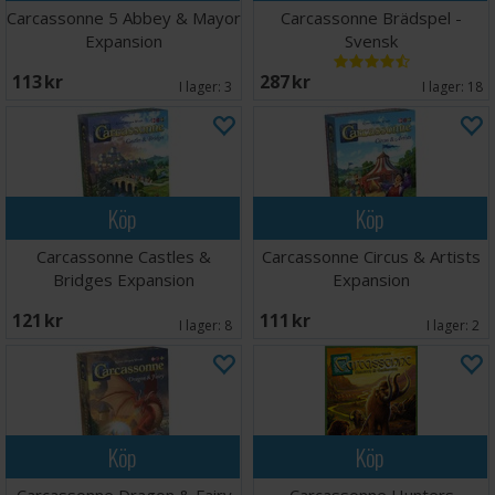
Carcassonne 5 Abbey & Mayor
Carcassonne Brädspel -
Expansion
Svensk
113 SEK
287 SEK
I lager:
3
I lager:
18
Köp
Köp
Carcassonne Castles &
Carcassonne Circus & Artists
Bridges Expansion
Expansion
121 SEK
111 SEK
I lager:
8
I lager:
2
Köp
Köp