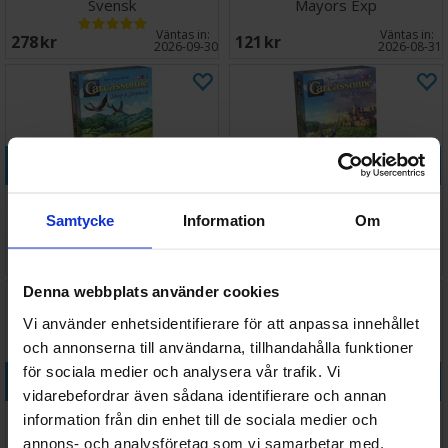
Svensk
Mayors Exp
Väntas in:
Väntas in:
278 SEK
121 SEK
2026-09-30
2026-08-31
Köp
Köp
Carcassonne Sheep &
Carcassonne Siege & Defense
Shepherds Expansion
Expansion
Samtycke
Information
Om
111 SEK
125 SEK
I lager:
9
I lager:
3
Denna webbplats använder cookies
Vi använder enhetsidentifierare för att anpassa innehållet
och annonserna till användarna, tillhandahålla funktioner
för sociala medier och analysera vår trafik. Vi
Köp
Köp
vidarebefordrar även sådana identifierare och annan
Carcassonne Towers &
Carcassonne Traders &
information från din enhet till de sociala medier och
Thieves Expansion
Builders Expansion
annons- och analysföretag som vi samarbetar med.