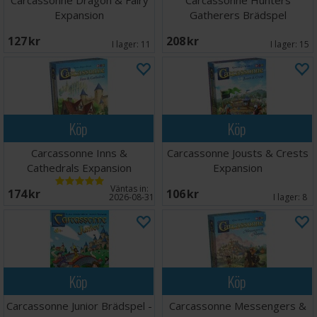
Carcassonne Dragon & Fairy
Carcassonne Hunters
Expansion
Gatherers Brädspel
127 SEK
208 SEK
I lager:
11
I lager:
15
Köp
Köp
Carcassonne Inns &
Carcassonne Jousts & Crests
Cathedrals Expansion
Expansion
Väntas in:
174 SEK
106 SEK
2026-08-31
I lager:
8
Köp
Köp
Carcassonne Junior Brädspel -
Carcassonne Messengers &