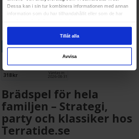
Dessa kan i sin tur kombinera informationen med annan
106 SEK
148 SEK
I lager:
2
I lager:
3
information som du har tillhandahållit eller som de har
samlat in när du har använt deras tjänster.
Tillåt alla
Köp
Avvisa
Mists Over Carcassonne
Brädspel
Väntas in:
318 SEK
2026-08-31
Brädspel för hela
familjen – Strategi,
party och klassiker hos
Terratide.se