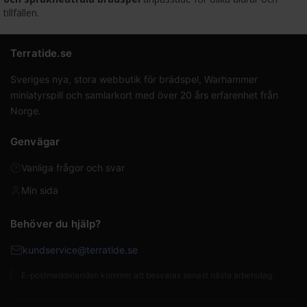
tillfällen.
Terratide.se
Sveriges nya, stora webbutik för brädspel, Warhammer
miniatyrspill och samlarkort med över 20 års erfarenhet från
Norge.
Genvägar
Vanliga frågor och svar
Min sida
Behöver du hjälp?
kundservice@terratide.se
E-postmeddelanden kommer att besvaras senast nästa arbetsdag.