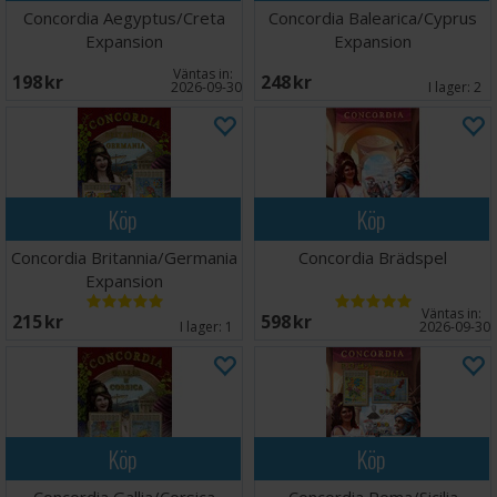
Concordia Aegyptus/Creta
Concordia Balearica/Cyprus
Expansion
Expansion
Väntas in:
198 SEK
248 SEK
2026-09-30
I lager:
2
Köp
Köp
Concordia Britannia/Germania
Concordia Brädspel
Expansion
Väntas in:
215 SEK
598 SEK
I lager:
1
2026-09-30
Köp
Köp