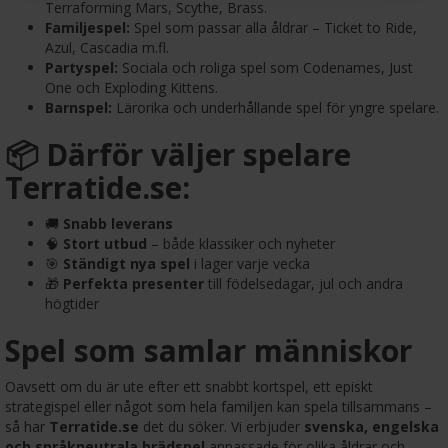
Terraforming Mars, Scythe, Brass.
Familjespel:
Spel som passar alla åldrar – Ticket to Ride,
Azul, Cascadia m.fl.
Partyspel:
Sociala och roliga spel som Codenames, Just
One och Exploding Kittens.
Barnspel:
Lärorika och underhållande spel för yngre spelare.
📦 Därför väljer spelare
Terratide.se:
🚚
Snabb leverans
🧠
Stort utbud
– både klassiker och nyheter
🎯
Ständigt nya spel
i lager varje vecka
🎁
Perfekta presenter
till födelsedagar, jul och andra
högtider
Spel som samlar människor
Oavsett om du är ute efter ett snabbt kortspel, ett episkt
strategispel eller något som hela familjen kan spela tillsammans –
så har
Terratide.se
det du söker. Vi erbjuder
svenska, engelska
och språkneutrala brädspel
anpassade för olika åldrar och