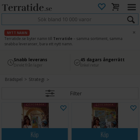
×
NYTT NAMN
Terratide.se byter namn till
Terratide
– samma sortiment, samma
snabba leveranser, bara ett nytt namn.
4.8
Säker betalning
Snabb leverans
45 dagars ångerrätt
Läs omdömen på Google
med Svea
Direkt från lager
Enkel retur
Brädspel
>
Strategi
Filter
Köp
Köp