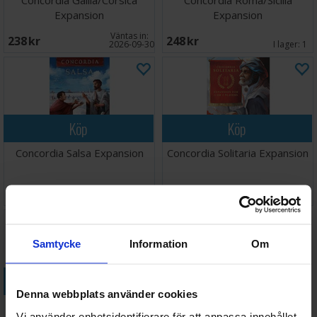
Concordia Gallia/Corsica
Concordia Roma/Sicilia
Expansion
Expansion
Väntas in:
238 SEK
248 SEK
2026-09-30
I lager:
1
Köp
Köp
Concordia Salsa Expansion
Concordia Solitaria Expansion
348 SEK
317 SEK
I lager:
1
I lager:
1
Samtycke
Information
Om
Köp
Denna webbplats använder cookies
Concordia Venus Brädspel
Vi använder enhetsidentifierare för att anpassa innehållet