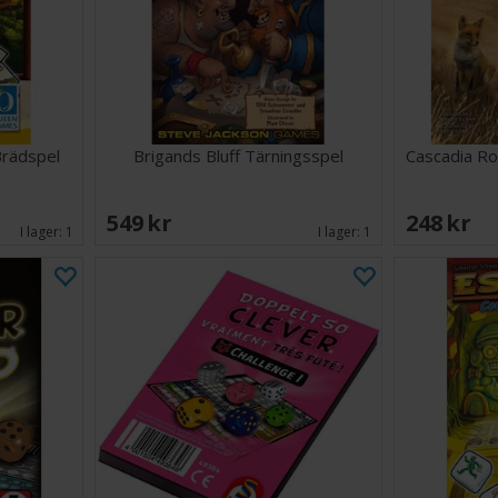
Brädspel
Brigands Bluff Tärningsspel
Cascadia Rol
549 SEK
248 SEK
I lager:
1
I lager:
1