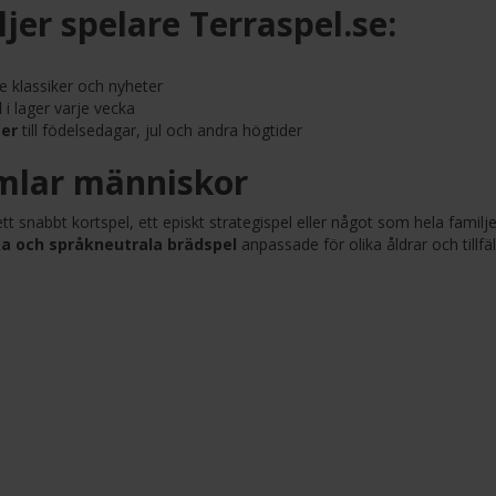
ljer spelare Terraspel.se:
 klassiker och nyheter
l
i lager varje vecka
ter
till födelsedagar, jul och andra högtider
mlar människor
tt snabbt kortspel, ett episkt strategispel eller något som hela famil
a och språkneutrala brädspel
anpassade för olika åldrar och tillfäl