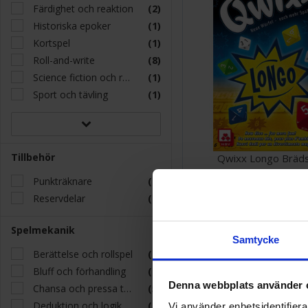
Färdighet och reaktion
(2)
Historiska epoker
(1)
Kortspel
(1)
Roll-and-write
(8)
Science fiction och rymd
(1)
Sport och tävling
(1)
Tillbehör
Qwixx Longo Bräd
Punkträknare
(2)
222 SEK
Reservdelar
(1)
Spelmekanik
Samtycke
Berättelse och rollspel
(1)
Bluff och förhandling
(2)
Denna webbplats använder 
Chansa och pressa turen
(5)
Deduktion och logik
(1)
Vi använder enhetsidentifierar