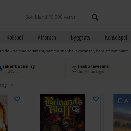
Rollspel
Airbrush
Byggsats
Konsolspel
atide
– samma sortiment, samma snabba leveranser, bara ett nytt namn.
Säker betalning
Snabb leverans
med Svea
Direkt från lager
tegi
>