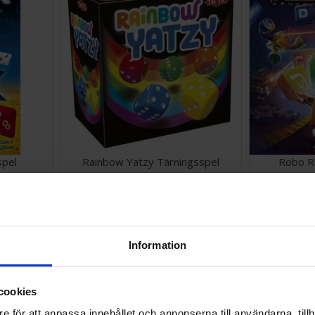
spel
Rainbow Yatzy Tärningsspel
Robo Ra
105 SEK
398 SEK
Väntas in:
2026-09-30
I lager:
8
Information
cookies
e för att anpassa innehållet och annonserna till användarna, tillh