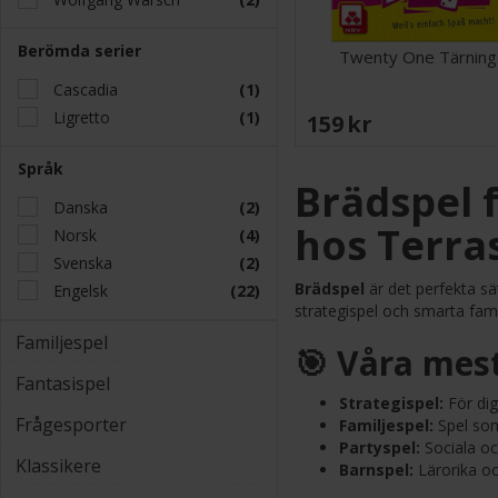
Berömda serier
Twenty One Tärning
Cascadia
(1)
Ligretto
(1)
159 SEK
Språk
Brädspel f
Danska
(2)
hos Terra
Norsk
(4)
Svenska
(2)
Brädspel
är det perfekta sä
Engelsk
(22)
strategispel och smarta familj
Familjespel
🎯 Våra mes
Fantasispel
Strategispel:
För dig
Frågesporter
Familjespel:
Spel som 
Partyspel:
Sociala oc
Klassikere
Barnspel:
Lärorika oc