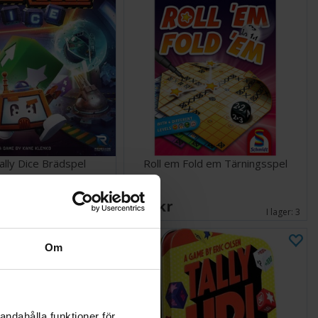
lly Dice Brädspel
Roll em Fold em Tärningsspel
239 SEK
I lager:
3
I lager:
3
Om
andahålla funktioner för