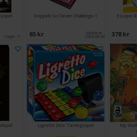
gsspel
Doppelt So Clever Challenge 1
Escape Ro
65 SEK
378 SEK
Väntas in:
I lager:
11
2026-08-26
ädspel
Ligretto Dice Tärningsspel
My Shel