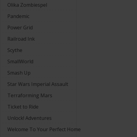
Olika Zombiespel
Pandemic
Power Grid
Railroad Ink
Scythe
SmallWorld
Smash Up
Star Wars Imperial Assault
Terraforming Mars
Ticket to Ride
Unlock! Adventures
Welcome To Your Perfect Home