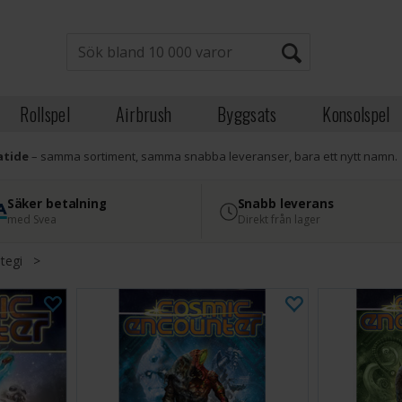
Rollspel
Airbrush
Byggsats
Konsolspel
atide
– samma sortiment, samma snabba leveranser, bara ett nytt namn.
Säker betalning
Snabb leverans
med Svea
Direkt från lager
tegi
>