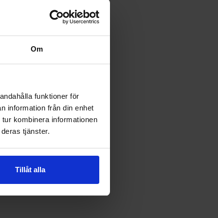
Om
andahålla funktioner för
n information från din enhet
 tur kombinera informationen
deras tjänster.
Tillåt alla