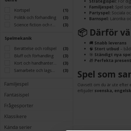
Strategispel:
För dig
Familjespel:
Spel som 
Kortspel
(1)
Partyspel:
Sociala oc
Politik och förhandling
(3)
Barnspel:
Lärorika oc
Science fiction och rymd
(3)
📦 Därför vä
Spelmekanik
🚚
Snabb leverans
Berättelse och rollspel
(3)
🧠
Stort utbud
– både
🎯
Ständigt nya spe
Bluff och förhandling
(3)
🎁
Perfekta presen
Kort och handhantering
(3)
Samarbete och lagspel
(3)
Spel som sa
Familjespel
Oavsett om du är ute efter e
erbjuder
svenska, engelsk
Fantasispel
Frågesporter
Klassikere
Kända serier