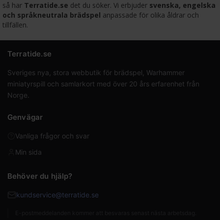
så har
Terratide.se
det du söker. Vi erbjuder
svenska, engelska
och språkneutrala brädspel
anpassade för olika åldrar och
tillfällen.
Terratide.se
Sveriges nya, stora webbutik för brädspel, Warhammer
miniatyrspill och samlarkort med över 20 års erfarenhet från
Norge.
Genvägar
Vanliga frågor och svar
Min sida
Behöver du hjälp?
kundservice@terratide.se
E-postmeddelanden kommer att besvaras senast nästa arbetsdag.