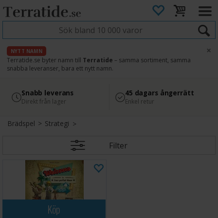
×
NYTT NAMN
Terratide.se byter namn till
Terratide
– samma sortiment, samma
snabba leveranser, bara ett nytt namn.
4.8
Säker betalning
Snabb leverans
45 dagars ångerrätt
Läs omdömen på Google
med Svea
Direkt från lager
Enkel retur
Brädspel
>
Strategi
Filter
Köp