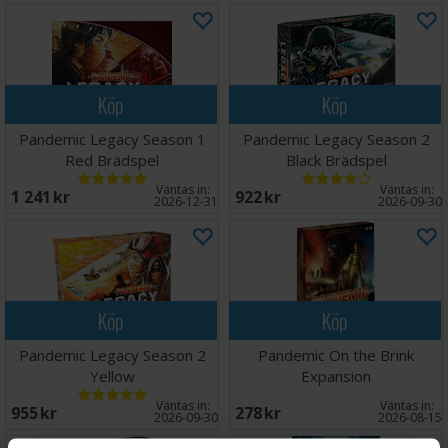
Köp
Köp
Pandemic Legacy Season 1
Pandemic Legacy Season 2
Red Brädspel
Black Brädspel
Väntas in:
Väntas in:
1 241 SEK
922 SEK
2026-12-31
2026-09-30
Köp
Köp
Pandemic Legacy Season 2
Pandemic On the Brink
Yellow
Expansion
Väntas in:
Väntas in:
955 SEK
278 SEK
2026-09-30
2026-08-15