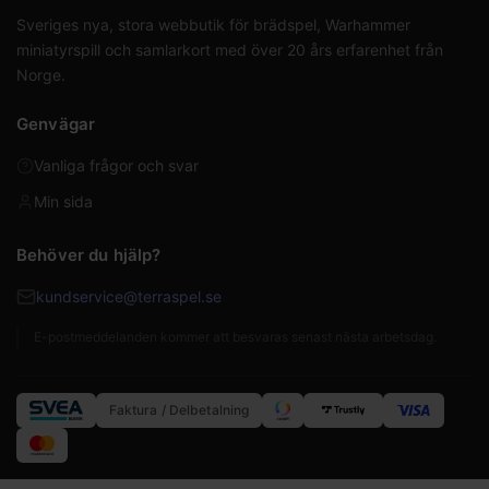
Sveriges nya, stora webbutik för brädspel, Warhammer
miniatyrspill och samlarkort med över 20 års erfarenhet från
Norge.
Genvägar
Vanliga frågor och svar
Min sida
Behöver du hjälp?
kundservice@terraspel.se
E-postmeddelanden kommer att besvaras senast nästa arbetsdag.
Faktura / Delbetalning