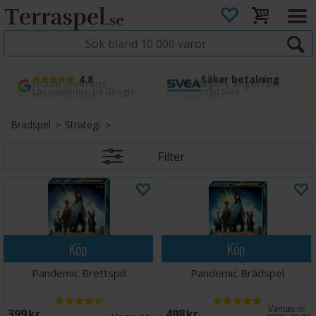
4.8
Säker betalning
Snabb leverans
45 dagars ångerrätt
Läs omdömen på Google
med Svea
Direkt från lager
Enkel retur
Brädspel
>
Strategi
Filter
Köp
Köp
Pandemic Brettspill
Pandemic Brädspel
Väntas in:
399 SEK
498 SEK