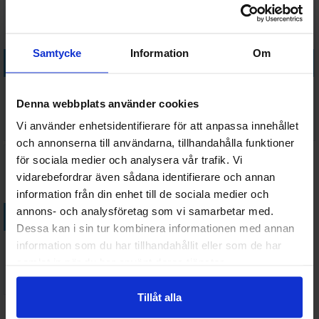
Samtycke
Information
Om
Köp
Köp
Pandemic On the Brink Norsk
Pandemic Reign of Cthulhu
(Utvidelse)
Brädspel
Denna webbplats använder cookies
Väntas in:
Vi använder enhetsidentifierare för att anpassa innehållet
382 SEK
435 SEK
2026-09-15
I lager:
5
och annonserna till användarna, tillhandahålla funktioner
för sociala medier och analysera vår trafik. Vi
vidarebefordrar även sådana identifierare och annan
information från din enhet till de sociala medier och
annons- och analysföretag som vi samarbetar med.
Köp
Dessa kan i sin tur kombinera informationen med annan
Star Wars The Clone Wars
information som du har tillhandahållit eller som de har
Brädspel
samlat in när du har använt deras tjänster.
329 SEK
I lager:
3
Tillåt alla