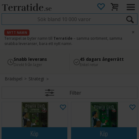
×
NYTT NAMN
Terraspel.se byter namn till
Terratide
– samma sortiment, samma
snabba leveranser, bara ett nytt namn.
4.8
Säker betalning
Snabb leverans
45 dagars ångerrätt
Läs omdömen på Google
med Svea
Direkt från lager
Enkel retur
Brädspel
>
Strategi
Filter
Köp
Köp