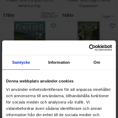
Power Grid Europe/North
Power Grid Italy/France
America Exp
Expansion
Väntas in:
178 SEK
168 SEK
2026-08-27
I lager:
1
Köp
Köp
Power Grid New Power Plants
Power Grid Northern Europe
2 Exp
Expansion
Samtycke
Information
Om
Väntas in:
226 SEK
237 SEK
I lager:
2
2026-08-31
Denna webbplats använder cookies
Brädspel för hela
Vi använder enhetsidentifierare för att anpassa innehållet
familjen – Strategi,
och annonserna till användarna, tillhandahålla funktioner
för sociala medier och analysera vår trafik. Vi
party och klassiker hos
vidarebefordrar även sådana identifierare och annan
information från din enhet till de sociala medier och