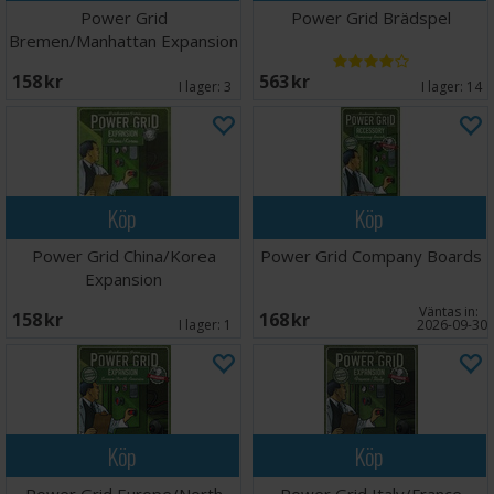
Power Grid
Power Grid Brädspel
Bremen/Manhattan Expansion
158 SEK
563 SEK
I lager:
3
I lager:
14
Köp
Köp
Power Grid China/Korea
Power Grid Company Boards
Expansion
Väntas in:
158 SEK
168 SEK
I lager:
1
2026-09-30
Köp
Köp