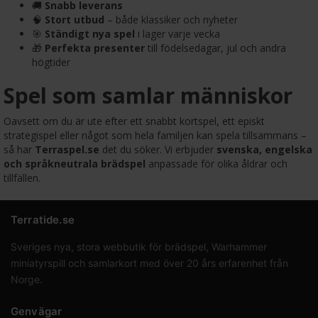
🚚
Snabb leverans
🧠
Stort utbud
– både klassiker och nyheter
🎯
Ständigt nya spel
i lager varje vecka
🎁
Perfekta presenter
till födelsedagar, jul och andra
högtider
Spel som samlar människor
Oavsett om du är ute efter ett snabbt kortspel, ett episkt
strategispel eller något som hela familjen kan spela tillsammans –
så har
Terraspel.se
det du söker. Vi erbjuder
svenska, engelska
och språkneutrala brädspel
anpassade för olika åldrar och
tillfällen.
Terratide.se
Sveriges nya, stora webbutik för brädspel, Warhammer
miniatyrspill och samlarkort med över 20 års erfarenhet från
Norge.
Genvägar