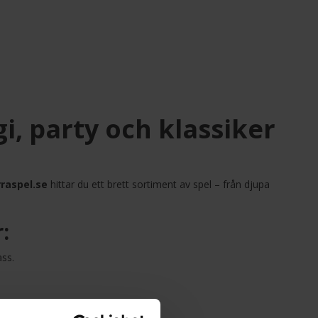
gi, party och klassiker
raspel.se
hittar du ett brett sortiment av spel – från djupa
:
ass.