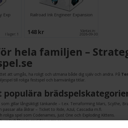
ty Exp
Railroad Ink Engineer Expansion
148 SEK
Väntas in:
I lager:
1
2026-09-30
ör hela familjen – Strate
spel.se
ttet att umgås, ha roligt och utmana både dig själv och andra. På
Ter
espel till roliga festspel och barnvänliga titlar.
t populära brädspelskategorier
 som gillar långsiktigt tänkande – t.ex. Terraforming Mars, Scythe, Br
passar alla åldrar – Ticket to Ride, Azul, Cascadia m.fl.
h roliga spel som Codenames, Just One och Exploding Kittens.
h underhållande spel för yngre spelare.