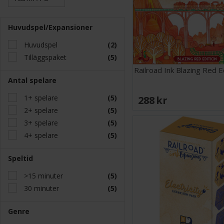
Huvudspel/Expansioner
Huvudspel
(2)
Tilläggspaket
(5)
Railroad Ink Blazing Red 
Antal spelare
1+ spelare
(5)
288 SEK
2+ spelare
(5)
3+ spelare
(5)
4+ spelare
(5)
Speltid
>15 minuter
(5)
30 minuter
(5)
Genre