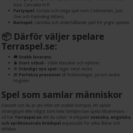
Azul, Cascadia m.fl.
Partyspel:
Sociala och roliga spel som Codenames, Just
One och Exploding Kittens.
Barnspel:
Lärorika och underhållande spel för yngre spelare.
📦 Därför väljer spelare
Terraspel.se:
🚚
Snabb leverans
🧠
Stort utbud
– både klassiker och nyheter
🎯
Ständigt nya spel
i lager varje vecka
🎁
Perfekta presenter
till födelsedagar, jul och andra
högtider
Spel som samlar människor
Oavsett om du är ute efter ett snabbt kortspel, ett episkt
strategispel eller något som hela familjen kan spela tillsammans –
så har
Terraspel.se
det du söker. Vi erbjuder
svenska, engelska
och språkneutrala brädspel
anpassade för olika åldrar och
tillfällen.