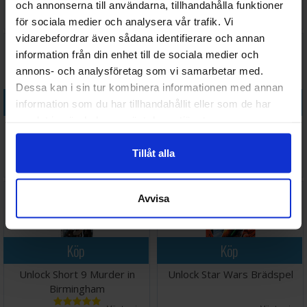
och annonserna till användarna, tillhandahålla funktioner
88 SEK
88 SEK
för sociala medier och analysera vår trafik. Vi
I lager:
13
I lager:
12
vidarebefordrar även sådana identifierare och annan
information från din enhet till de sociala medier och
annons- och analysföretag som vi samarbetar med.
Dessa kan i sin tur kombinera informationen med annan
Köp
Köp
information som du har tillhandahållit eller som de har
samlat in när du har använt deras tjänster.
Unlock Short 7 Red Mask
Unlock Short 8 Schrödingers
Brädspel
Cat
Tillåt alla
78 SEK
88 SEK
I lager:
2
I lager:
1
Avvisa
Köp
Köp
Unlock Short 9 Murder in
Unlock Star Wars Brädspel
Birmingham