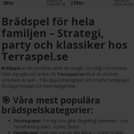
Väntas in:
Väntas in:
88 SEK
278 SEK
2026-09-30
2026-09-30
Brädspel för hela
familjen – Strategi,
party och klassiker hos
Terraspel.se
Brädspel
är det perfekta sättet att umgås, ha roligt och utmana
både dig själv och andra. På
Terraspel.se
hittar du ett brett
sortiment av spel – från djupa strategispel och smarta familjespel
till roliga festspel och barnvänliga titlar.
🎯 Våra mest populära
brädspelskategorier:
Strategispel:
För dig som gillar långsiktigt tänkande – t.ex.
Terraforming Mars, Scythe, Brass.
Familjespel:
Spel som passar alla åldrar – Ticket to Ride,