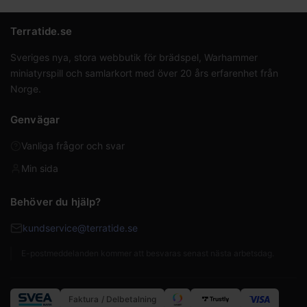
Terratide.se
Sveriges nya, stora webbutik för brädspel, Warhammer
miniatyrspill och samlarkort med över 20 års erfarenhet från
Norge.
Genvägar
Vanliga frågor och svar
Min sida
Behöver du hjälp?
kundservice@terratide.se
E-postmeddelanden kommer att besvaras senast nästa arbetsdag.
Faktura / Delbetalning