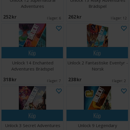
Unlock 12 Supernatural
Unlock 13 Risky Adventures
Adventures
Brädspel
252 SEK
262 SEK
I lager:
6
I lager:
12
Köp
Köp
Unlock 14 Enchanted
Unlock 2 Fantastiske Eventyr -
Adventures Brädspel
Norsk
318 SEK
238 SEK
I lager:
7
I lager:
2
Köp
Köp
Unlock 3 Secret Adventures
Unlock 9 Legendary