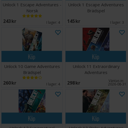
Unlock 1 Escape Adventures -
Unlock 1 Escape Adventures
Norsk
Brädspel
243 SEK
145 SEK
I lager:
4
I lager:
3
Köp
Köp
Unlock 10 Game Adventures
Unlock 11 Extraordinary
Brädspel
Adventures
Väntas in:
260 SEK
298 SEK
I lager:
4
2026-08-31
Köp
Köp