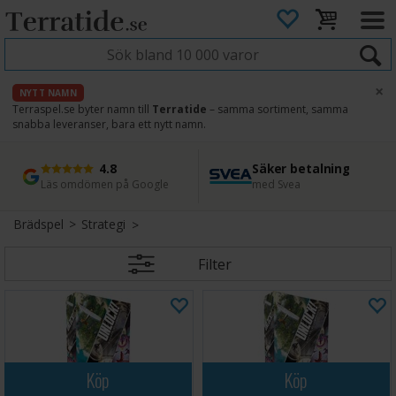
×
NYTT NAMN
Terraspel.se byter namn till
Terratide
– samma sortiment, samma
snabba leveranser, bara ett nytt namn.
4.8
Säker betalning
Snabb leverans
45 dagars ångerrätt
Läs omdömen på Google
med Svea
Direkt från lager
Enkel retur
Brädspel
>
Strategi
Filter
Köp
Köp