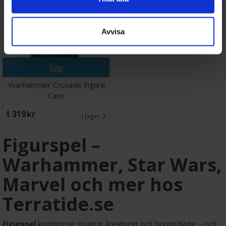
444 SEK
858 SEK
I lager:
1
I lager:
2
Avvisa
Köp
Warhammer Crusade Figure
Case
1 319 SEK
I lager:
2
Figurspel –
Warhammer, Star Wars,
Marvel och mer hos
Terratide.se
Figurspel
kombinerar strategi, kreativitet och byggarglädje – och