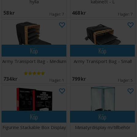
hylla
kabinett - L
58 SEK
468 SEK
I lager:
7
I lager:
7
Köp
Köp
Army Transport Bag - Medium
Army Transport Bag - Small
734 SEK
799 SEK
I lager:
1
I lager:
5
Köp
Köp
Figurine Stackable Box Display
Miniatyrdisplay m/tillbehör