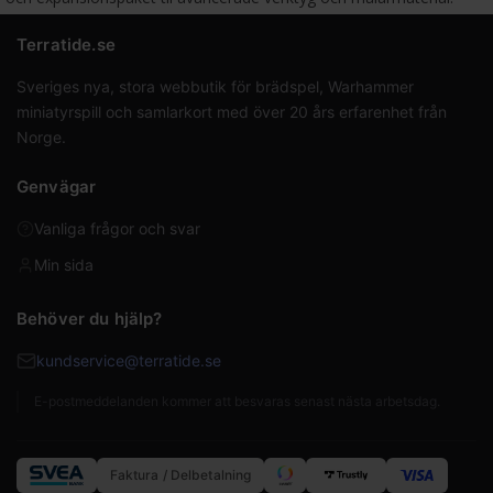
Terratide.se
Sveriges nya, stora webbutik för brädspel, Warhammer
miniatyrspill och samlarkort med över 20 års erfarenhet från
Norge.
Genvägar
Vanliga frågor och svar
Min sida
Behöver du hjälp?
kundservice@terratide.se
E-postmeddelanden kommer att besvaras senast nästa arbetsdag.
Faktura / Delbetalning