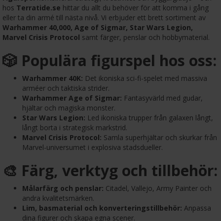
hos
Terratide.se
hittar du allt du behöver för att komma i gång
eller ta din armé till nästa nivå. Vi erbjuder ett brett sortiment av
Warhammer 40,000, Age of Sigmar, Star Wars Legion,
Marvel Crisis Protocol
samt färger, penslar och hobbymaterial.
🎲 Populära figurspel hos oss:
Warhammer 40K:
Det ikoniska sci-fi-spelet med massiva
arméer och taktiska strider.
Warhammer Age of Sigmar:
Fantasyvärld med gudar,
hjältar och magiska monster.
Star Wars Legion:
Led ikoniska trupper från galaxen långt,
långt borta i strategisk markstrid.
Marvel Crisis Protocol:
Samla superhjältar och skurkar från
Marvel-universumet i explosiva stadsdueller.
🎨 Färg, verktyg och tillbehör:
Målarfärg och penslar:
Citadel, Vallejo, Army Painter och
andra kvalitetsmärken.
Lim, basmaterial och konverteringstillbehör:
Anpassa
dina figurer och skapa egna scener.