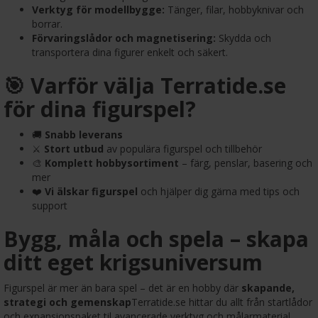
Verktyg för modellbygge:
Tänger, filar, hobbyknivar och
borrar.
Förvaringslådor och magnetisering:
Skydda och
transportera dina figurer enkelt och säkert.
🎯 Varför välja Terratide.se
för dina figurspel?
🚚
Snabb leverans
⚔️
Stort utbud
av populära figurspel och tillbehör
🎨
Komplett hobbysortiment
– färg, penslar, basering och
mer
❤️
Vi älskar figurspel
och hjälper dig gärna med tips och
support
Bygg, måla och spela – skapa
ditt eget krigsuniversum
Figurspel är mer än bara spel – det är en hobby där
skapande,
strategi och gemenskap
Terratide.se hittar du allt från startlådor
och expansionspaket til avancerade verktyg och målarmaterial.