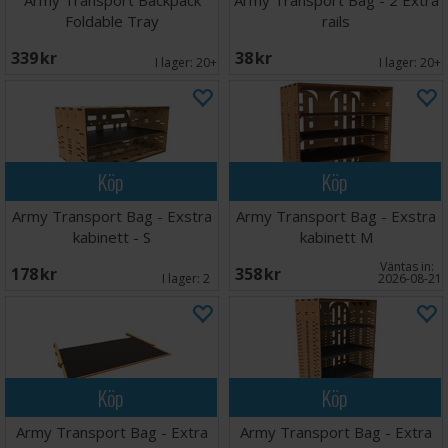
Army Transport Backpack
Army Transport Bag - 2 Extra
Foldable Tray
rails
339 SEK
38 SEK
I lager:
20+
I lager:
20+
Köp
Köp
Army Transport Bag - Exstra
Army Transport Bag - Exstra
kabinett - S
kabinett M
Väntas in:
178 SEK
358 SEK
I lager:
2
2026-08-21
Köp
Köp
Army Transport Bag - Extra
Army Transport Bag - Extra