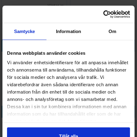
Väntas in:
278 SEK
68 SEK
2026-08-13
I lager:
20+
Samtycke
Information
Om
Köp
Köp
Denna webbplats använder cookies
Stackable Tournament Tray
Stormvault Combat Case
630mm
Vi använder enhetsidentifierare för att anpassa innehållet
och annonserna till användarna, tillhandahålla funktioner
339 SEK
858 SEK
I lager:
11
I lager:
3
för sociala medier och analysera vår trafik. Vi
vidarebefordrar även sådana identifierare och annan
information från din enhet till de sociala medier och
annons- och analysföretag som vi samarbetar med.
Dessa kan i sin tur kombinera informationen med annan
Köp
Köp
information som du har tillhandahållit eller som de har
samlat in när du har använt deras tjänster.
Stormvault Skirmish Case
Warhammer Battle Figure
Case
Tillåt alla