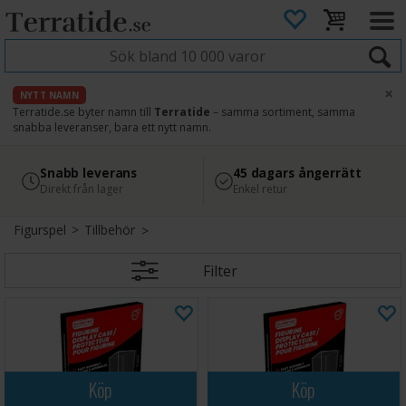
×
NYTT NAMN
Terratide.se byter namn till
Terratide
– samma sortiment, samma
snabba leveranser, bara ett nytt namn.
4.8
Säker betalning
Snabb leverans
45 dagars ångerrätt
Läs omdömen på Google
med Svea
Direkt från lager
Enkel retur
Figurspel
>
Tillbehör
Filter
Köp
Köp