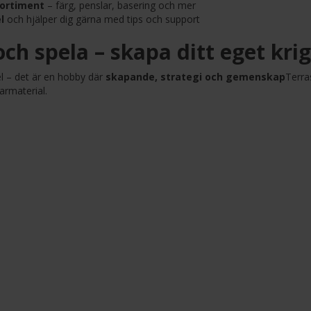
ortiment
– färg, penslar, basering och mer
l
och hjälper dig gärna med tips och support
ch spela – skapa ditt eget kr
el – det är en hobby där
skapande, strategi och gemenskap
Terras
armaterial.