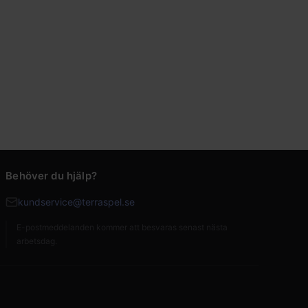
Behöver du hjälp?
kundservice@terraspel.se
E-postmeddelanden kommer att besvaras senast nästa
arbetsdag.