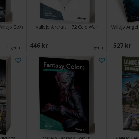
allejo Bok)
Vallejo Aircraft 1:72 Cold War
Vallejo Ange
446 SEK
527 SEK
I lager:
1
I lager:
1
uildings
Vallejo Fantasy Colors
Vallejo La