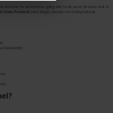
t du behöver för att komma i gång eller ta din armé till nästa nivå. Vi
 Crisis Protocol
samt färger, penslar och hobbymaterial.
id.
a stadsdueller.
ner.
ert.
pel?