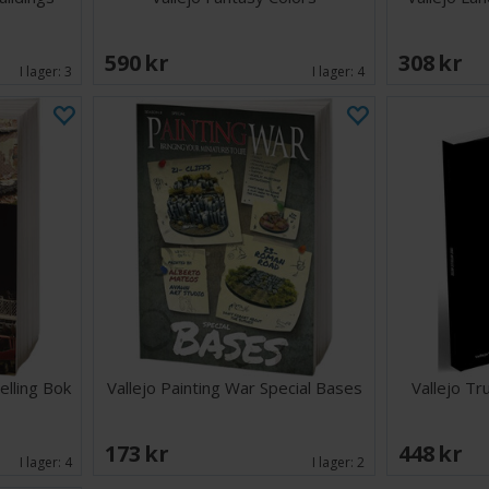
590 SEK
308 SEK
I lager:
3
I lager:
4
elling Bok
Vallejo Painting War Special Bases
Vallejo Tr
173 SEK
448 SEK
I lager:
4
I lager:
2