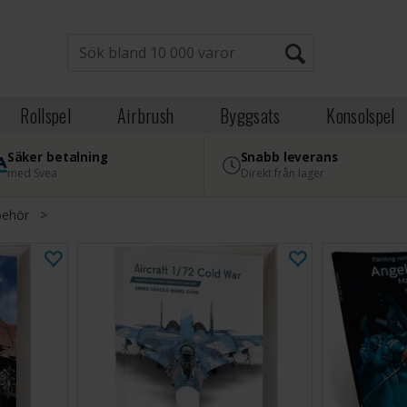
Rollspel
Airbrush
Byggsats
Konsolspel
Säker betalning
Snabb leverans
med Svea
Direkt från lager
lbehör
>