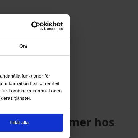
Om
andahålla funktioner för
n information från din enhet
 tur kombinera informationen
deras tjänster.
, Marvel och mer hos
Tillåt alla