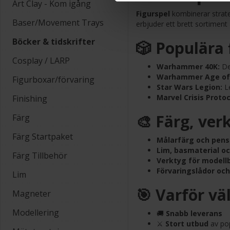
Art Clay - Kom igång
Figurspel
kombinerar strate
Baser/Movement Trays
erbjuder ett brett sortiment
Böcker & tidskrifter
🎲 Populära 
Cosplay / LARP
Warhammer 40K:
Det
Warhammer Age of
Figurboxar/förvaring
Star Wars Legion:
Le
Marvel Crisis Protoc
Finishing
🎨 Färg, verk
Färg
Färg Startpaket
Målarfärg och pensl
Lim, basmaterial oc
Färg Tillbehör
Verktyg för modell
Förvaringslådor oc
Lim
🎯 Varför vä
Magneter
Modellering
🚚
Snabb leverans
⚔️
Stort utbud
av pop