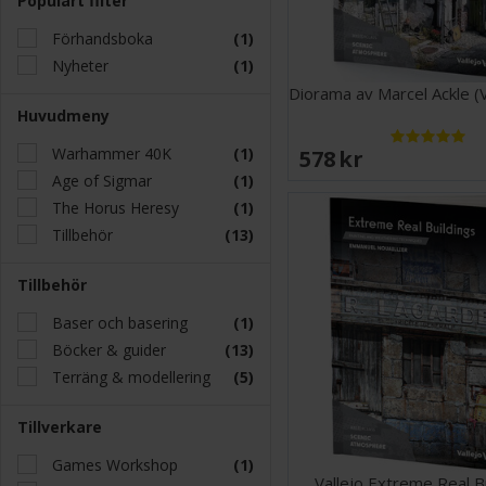
Populärt filter
Förhandsboka
(1)
Nyheter
(1)
Diorama av Marcel Ackle (V
Huvudmeny
Warhammer 40K
(1)
578 SEK
Age of Sigmar
(1)
The Horus Heresy
(1)
Tillbehör
(13)
Tillbehör
Baser och basering
(1)
Böcker & guider
(13)
Terräng & modellering
(5)
Tillverkare
Games Workshop
(1)
Vallejo Extreme Real B