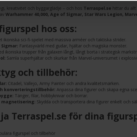
gi, kreativitet och byggarglädje – och hos
Terraspel.se
hittar du all
 av
Warhammer 40,000, Age of Sigmar, Star Wars Legion, Marvel
figurspel hos oss:
 ikoniska sci-fi-spelet med massiva arméer och taktiska strider.
 Sigmar:
Fantasyvärld med gudar, hjältar och magiska monster.
d ikoniska trupper från galaxen långt, långt borta i strategisk markstr
ol:
Samla superhjältar och skurkar från Marvel-universumet i explosiv
tyg och tillbehör:
ar:
Citadel, Vallejo, Army Painter och andra kvalitetsmärken.
h konverteringstillbehör:
Anpassa dina figurer och skapa egna sce
bygge:
Tänger, filar, hobbyknivar och borrar.
h magnetisering:
Skydda och transportera dina figurer enkelt och säk
lja Terraspel.se för dina figurs
ulära figurspel och tillbehör