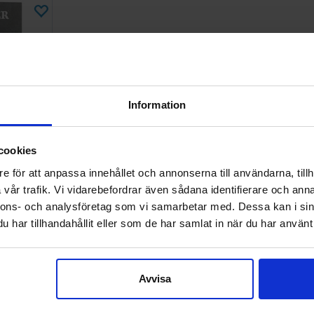
Information
cookies
e för att anpassa innehållet och annonserna till användarna, tillh
ok of
vår trafik. Vi vidarebefordrar även sådana identifierare och anna
nnons- och analysföretag som vi samarbetar med. Dessa kan i sin
har tillhandahållit eller som de har samlat in när du har använt 
Väntas in:
2026-08-21
 – Warhammer, Star Wars
Avvisa
.se