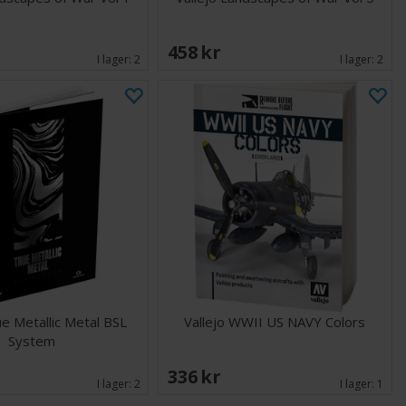
458 SEK
I lager:
2
I lager:
2
ue Metallic Metal BSL
Vallejo WWII US NAVY Colors
System
336 SEK
I lager:
2
I lager:
1