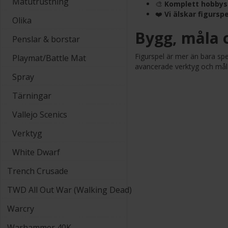
Mätutrustning
🎨
Komplett hobbys
❤️
Vi älskar figurspe
Olika
Bygg, måla o
Penslar & borstar
Figurspel är mer än bara sp
Playmat/Battle Mat
avancerade verktyg och mål
Spray
Tärningar
Vallejo Scenics
Verktyg
White Dwarf
Trench Crusade
TWD All Out War (Walking Dead)
Warcry
Warhammer 40K