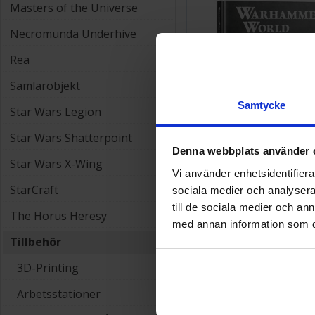
Masters of the Universe
Necromunda Underhive
Rea
Samlarobjekt
Samtycke
Star Wars Legion
Star Wars Shatterpoint
Denna webbplats använder 
Star Wars X-Wing
Vi använder enhetsidentifierar
Warhammer World Bo
StarCraft
sociala medier och analysera 
Dioramas
till de sociala medier och a
The Horus Heresy
med annan information som du 
330 SEK
Tillbehör
3D-Printing
Figurspel
Arbetsstationer
Terraspel