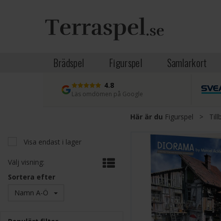
Brädspel
Figurspel
Samlarkort
4.8
Läs omdömen på Google
Här är du
Figurspel
>
Til
Visa endast i lager
Välj visning:
Sortera efter
Namn A-Ö