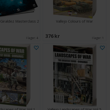
l Giraldez Masterclass 2
Vallejo Colours of War
376 SEK
I lager:
4
I lager:
1
ndscapes of War Vol 1
Vallejo Landscapes of War Vol 5