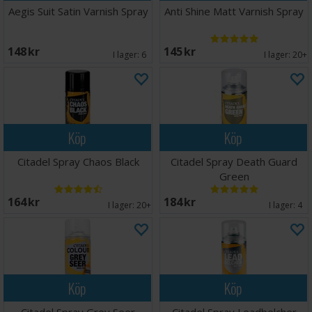
Aegis Suit Satin Varnish Spray
Anti Shine Matt Varnish Spray
148 SEK
145 SEK
I lager:
6
I lager:
20+
Köp
Köp
Citadel Spray Chaos Black
Citadel Spray Death Guard
Green
164 SEK
184 SEK
I lager:
20+
I lager:
4
Köp
Köp