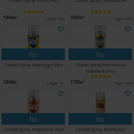
Citadel Spray Grey Seer
Citadel Spray Leadbelcher
184 SEK
184 SEK
I lager:
20+
I lager:
20+
Köp
Köp
Citadel Spray Macragge Blue
Citadel Spray Mechanicus
Standard Grey
184 SEK
178 SEK
I lager:
15
I lager:
20+
Köp
Köp
Citadel Spray Mephiston Red
Citadel Spray Retributor