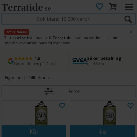
×
NYTT NAMN
Terraspel.se byter namn till
Terratide
– samma sortiment, samma
snabba leveranser, bara ett nytt namn.
4.8
Säker betalning
Snabb leverans
45 dagars ångerrätt
Läs omdömen på Google
med Svea
Direkt från lager
Enkel retur
Figurspel
>
Tillbehör
Filter
Köp
Köp