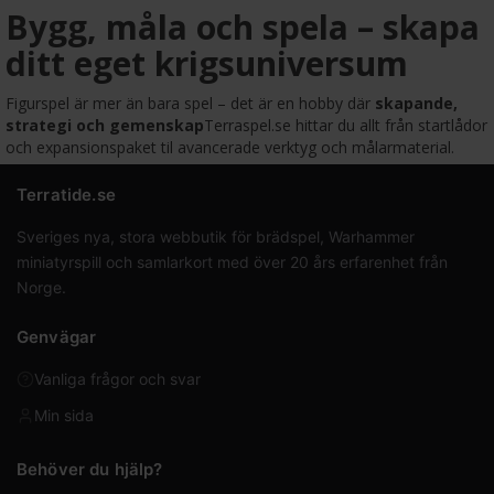
Bygg, måla och spela – skapa
ditt eget krigsuniversum
Figurspel är mer än bara spel – det är en hobby där
skapande,
strategi och gemenskap
Terraspel.se hittar du allt från startlådor
och expansionspaket til avancerade verktyg och målarmaterial.
Terratide.se
Sveriges nya, stora webbutik för brädspel, Warhammer
miniatyrspill och samlarkort med över 20 års erfarenhet från
Norge.
Genvägar
Vanliga frågor och svar
Min sida
Behöver du hjälp?