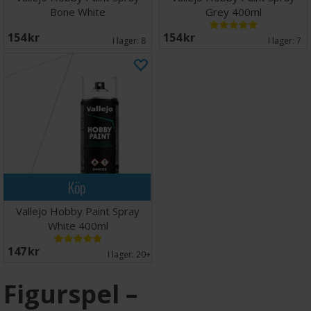
Bone White
Grey 400ml
154 SEK
154 SEK
I lager:
8
I lager:
7
Köp
Vallejo Hobby Paint Spray
White 400ml
147 SEK
I lager:
20+
Figurspel –