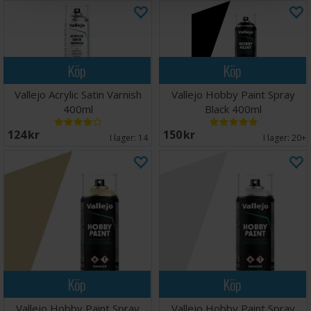
Köp
Köp
Vallejo Acrylic Satin Varnish
Vallejo Hobby Paint Spray
400ml
Black 400ml
124 SEK
150 SEK
I lager:
14
I lager:
20+
Köp
Köp
Vallejo Hobby Paint Spray
Vallejo Hobby Paint Spray