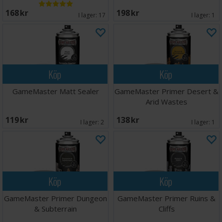
168 SEK
198 SEK
I lager:
17
I lager:
1
Köp
Köp
GameMaster Matt Sealer
GameMaster Primer Desert &
Arid Wastes
119 SEK
138 SEK
I lager:
2
I lager:
1
Köp
Köp
GameMaster Primer Dungeon
GameMaster Primer Ruins &
& Subterrain
Cliffs