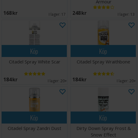
Armour
168 SEK
248 SEK
I lager:
17
I lager:
13
Köp
Köp
Citadel Spray White Scar
Citadel Spray Wraithbone
184 SEK
184 SEK
I lager:
20+
I lager:
20+
Köp
Köp
Citadel Spray Zandri Dust
Dirty Down Spray Frost &
Snow Effect