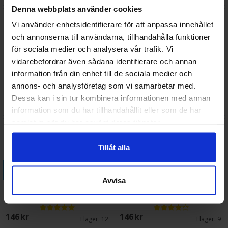
Denna webbplats använder cookies
Vi använder enhetsidentifierare för att anpassa innehållet
och annonserna till användarna, tillhandahålla funktioner
för sociala medier och analysera vår trafik. Vi
Köp
vidarebefordrar även sådana identifierare och annan
information från din enhet till de sociala medier och
Tamiya Fine Surface Primer L
Tamiya Fine Surface Primer L
annons- och analysföretag som vi samarbetar med.
Oxide Red
White Spray
Dessa kan i sin tur kombinera informationen med annan
Väntas in:
198 SEK
158 SEK
2026-09-30
I lager:
12
information som du har tillhandahållit eller som de har
samlat in när du har använt deras tjänster.
Tillåt alla
Köp
Köp
Avvisa
Vallejo Acrylic Gloss Varnish
Vallejo Acrylic Matt Varnish
400ml
400ml Spray
146 SEK
146 SEK
I lager:
12
I lager:
9