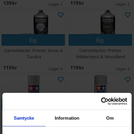
139 SEK
119 SEK
I lager:
1
I lager:
2
Köp
Köp
GameMaster Primer Snow &
GameMaster Primer
Tundra
Wilderness & Woodland
119 SEK
119 SEK
I lager:
5
I lager:
2
Köp
Köp
Tamiya Fine Surface Primer L
Tamiya Fine Surface Primer L
Samtycke
Information
Om
Gray
Light Gray
199 SEK
144 SEK
I lager:
10
I lager:
14