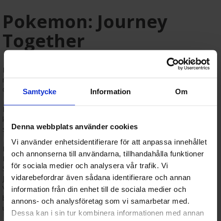
Pokemon: Journey
Together
Pokemon: Scarlet & Violet - Journey Together er den perfekte
måten å begynne å spille eller samle på Pokemon-kort! Hos
Gamezone kan du kjøpe elite trainer boxer og andre spesialbokser!
Samtycke
Information
Om
I vår nettbutikk finner du også et stort utvalg tilbehør som
kortbeskyttere, deckbokser, samlelabum og counters. Enten du
Denna webbplats använder cookies
samler eller spiller med venner - vi har deg dekket!
Vi använder enhetsidentifierare för att anpassa innehållet
Prismatic Evolutions er det niende settet i Scarlet & Violet for
och annonserna till användarna, tillhandahålla funktioner
Pokemon TCG.
för sociala medier och analysera vår trafik. Vi
Styrk båndene og slipp løs vennskapets kraft i Pokémon TCG:
vidarebefordrar även sådana identifierare och annan
Journey Together, den nyeste utvidelsen i Scarlet & Violet-serien!
Veiledet av dyp tillit og stødig mentorskap, får trenerne frem det
information från din enhet till de sociala medier och
beste i sine Pokémon, og utnytter deres felles styrke til å ta enhver
annons- och analysföretag som vi samarbetar med.
utfordring - inkludert som mektige Pokémon ex!
Dessa kan i sin tur kombinera informationen med annan