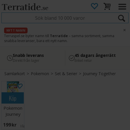
×
NYTT NAMN
Terraspel.se byter namn till
Terratide
– samma sortiment, samma
snabba leveranser, bara ett nytt namn.
4.8
Säker betalning
Snabb leverans
45 dagars ångerrätt
Läs omdömen på Google
med Svea
Direkt från lager
Enkel retur
Samlarkort
>
Pokemon
>
Set & Serier
>
Journey Together
Köp
Pokemon
Journey
Together
199 SEK
Booster
I lager:
20+