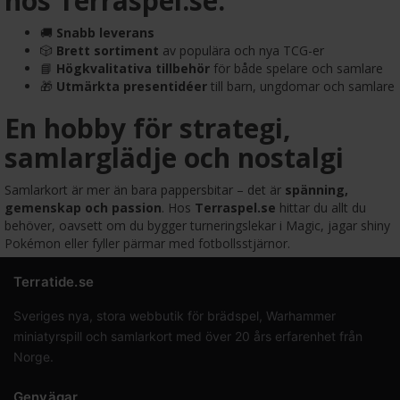
hos Terraspel.se:
🚚
Snabb leverans
🎲
Brett sortiment
av populära och nya TCG-er
📘
Högkvalitativa tillbehör
för både spelare och samlare
🎁
Utmärkta presentidéer
till barn, ungdomar och samlare
En hobby för strategi,
samlarglädje och nostalgi
Samlarkort är mer än bara pappersbitar – det är
spänning,
gemenskap och passion
. Hos
Terraspel.se
hittar du allt du
behöver, oavsett om du bygger turneringslekar i Magic, jagar shiny
Pokémon eller fyller pärmar med fotbollsstjärnor.
Terratide.se
Sveriges nya, stora webbutik för brädspel, Warhammer
miniatyrspill och samlarkort med över 20 års erfarenhet från
Norge.
Genvägar