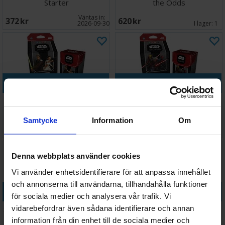
Starter
the Odds
Väntas in:
372 SEK
620 SEK
2026-09-30
I lager:
1
Köp
Köp
Star Wars Twin Suns
Star Wars Twin Suns Blood
Aggressive
Brothers
Samtycke
Information
Om
620 SEK
620 SEK
I lager:
2
I lager:
2
Denna webbplats använder cookies
Vi använder enhetsidentifierare för att anpassa innehållet
och annonserna till användarna, tillhandahålla funktioner
Köp
Köp
för sociala medier och analysera vår trafik. Vi
vidarebefordrar även sådana identifierare och annan
Star Wars Twin Suns Master &
Star Wars Unlimited Intro
Apprentice
Battle Hoth
information från din enhet till de sociala medier och