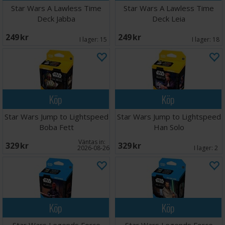
Star Wars A Lawless Time
Star Wars A Lawless Time
Deck Jabba
Deck Leia
249 SEK
249 SEK
I lager:
15
I lager:
18
Köp
Köp
Star Wars Jump to Lightspeed
Star Wars Jump to Lightspeed
Boba Fett
Han Solo
Väntas in:
329 SEK
329 SEK
2026-08-26
I lager:
2
Köp
Köp