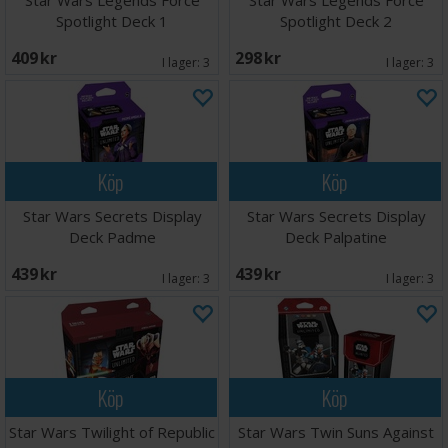
Star Wars Legends Force
Star Wars Legends Force
Spotlight Deck 1
Spotlight Deck 2
409 SEK
298 SEK
I lager:
3
I lager:
3
Köp
Köp
Star Wars Secrets Display
Star Wars Secrets Display
Deck Padme
Deck Palpatine
439 SEK
439 SEK
I lager:
3
I lager:
3
Köp
Köp
Star Wars Twilight of Republic
Star Wars Twin Suns Against