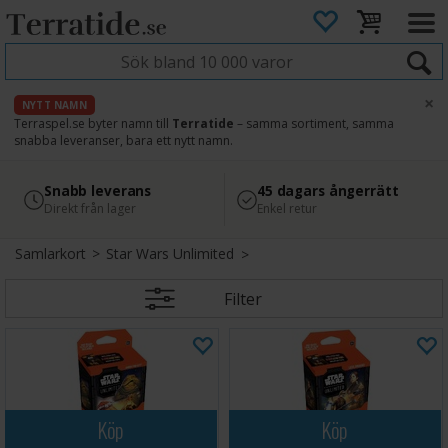
×
NYTT NAMN
Terraspel.se byter namn till
Terratide
– samma sortiment, samma
snabba leveranser, bara ett nytt namn.
4.8
Säker betalning
Snabb leverans
45 dagars ångerrätt
Läs omdömen på Google
med Svea
Direkt från lager
Enkel retur
Samlarkort
>
Star Wars Unlimited
Filter
Köp
Köp