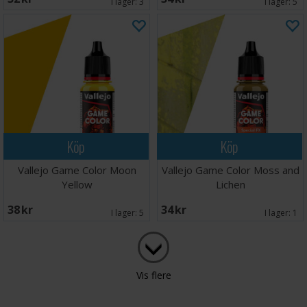
I lager:
3
I lager:
5
Köp
Köp
Vallejo Game Color Moon
Vallejo Game Color Moss and
Yellow
Lichen
38 SEK
34 SEK
I lager:
5
I lager:
1
Vis flere