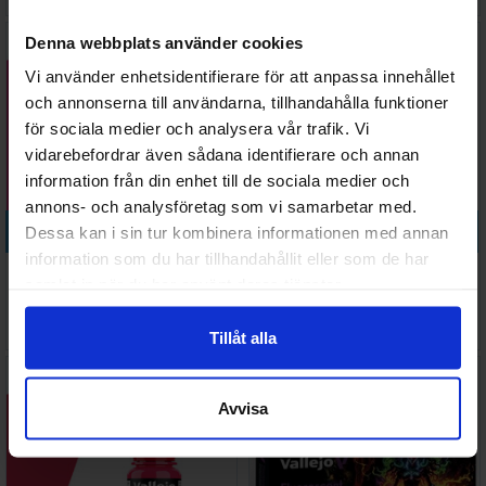
I lager:
4
I lager:
13
Denna webbplats använder cookies
Vi använder enhetsidentifierare för att anpassa innehållet
och annonserna till användarna, tillhandahålla funktioner
för sociala medier och analysera vår trafik. Vi
vidarebefordrar även sådana identifierare och annan
information från din enhet till de sociala medier och
annons- och analysföretag som vi samarbetar med.
Köp
Köp
Dessa kan i sin tur kombinera informationen med annan
information som du har tillhandahållit eller som de har
Vallejo Game Color
Vallejo Game Color
samlat in när du har använt deras tjänster.
Fluorescent Magenta
Fluorescent Orange
Väntas in:
31 SEK
31 SEK
2026-08-27
Tillåt alla
I lager:
1
Avvisa