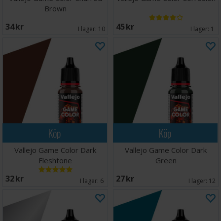
Brown
34 SEK
45 SEK
I lager:
10
I lager:
1
Köp
Köp
Vallejo Game Color Dark
Vallejo Game Color Dark
Fleshtone
Green
32 SEK
27 SEK
I lager:
6
I lager:
12