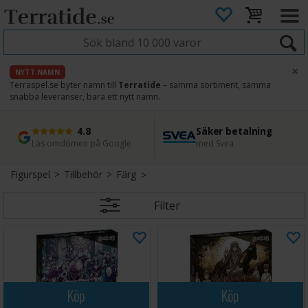
×
NYTT NAMN
Terraspel.se byter namn till
Terratide
– samma sortiment, samma
snabba leveranser, bara ett nytt namn.
4.8
Säker betalning
Snabb leverans
45 dagars ångerrätt
Läs omdömen på Google
med Svea
Direkt från lager
Enkel retur
Figurspel
>
Tillbehör
>
Färg
Filter
Köp
Köp