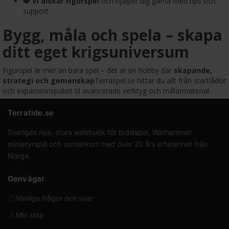
❤️
Vi älskar figurspel
och hjälper dig gärna med tips och
support
Bygg, måla och spela – skapa
ditt eget krigsuniversum
Figurspel är mer än bara spel – det är en hobby där
skapande,
strategi och gemenskap
Terraspel.se hittar du allt från startlådor
och expansionspaket til avancerade verktyg och målarmaterial.
Terratide.se
Sveriges nya, stora webbutik för brädspel, Warhammer
miniatyrspill och samlarkort med över 20 års erfarenhet från
Norge.
Genvägar
Vanliga frågor och svar
Min sida