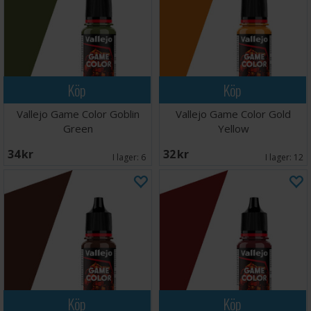
Köp
Köp
Vallejo Game Color Goblin
Vallejo Game Color Gold
Green
Yellow
34 SEK
32 SEK
I lager:
6
I lager:
12
Köp
Köp