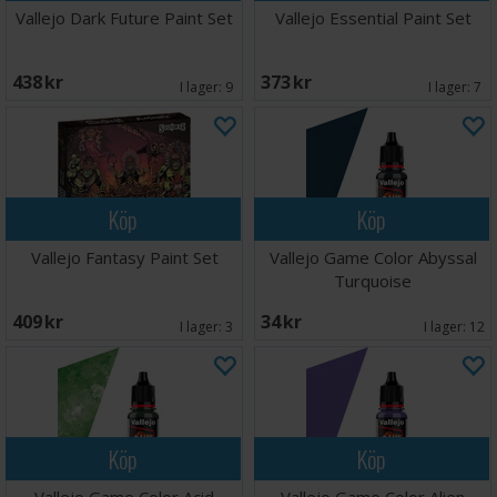
Vallejo Dark Future Paint Set
Vallejo Essential Paint Set
438 SEK
373 SEK
I lager:
9
I lager:
7
Köp
Köp
Vallejo Fantasy Paint Set
Vallejo Game Color Abyssal
Turquoise
409 SEK
34 SEK
I lager:
3
I lager:
12
Köp
Köp