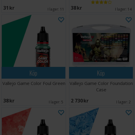
31 SEK
38 SEK
I lager:
11
I lager:
14
Köp
Köp
Vallejo Game Color Foul Green
Vallejo Game Color Foundation
Case
38 SEK
2 730 SEK
I lager:
5
I lager:
2