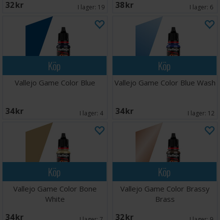
32 SEK
38 SEK
I lager:
19
I lager:
6
Köp
Köp
Vallejo Game Color Blue
Vallejo Game Color Blue Wash
34 SEK
34 SEK
I lager:
4
I lager:
12
Köp
Köp
Vallejo Game Color Bone
Vallejo Game Color Brassy
White
Brass
34 SEK
32 SEK
I lager:
7
I lager:
9