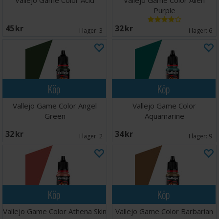
Vallejo Game Color Acid
Vallejo Game Color Alien
Purple
45 SEK
32 SEK
I lager:
3
I lager:
6
Köp
Köp
Vallejo Game Color Angel
Vallejo Game Color
Green
Aquamarine
32 SEK
34 SEK
I lager:
2
I lager:
9
Köp
Köp
Vallejo Game Color Athena Skin
Vallejo Game Color Barbarian