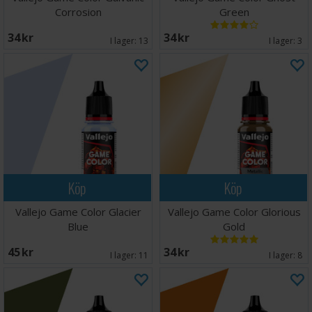
Corrosion
Green
34 SEK
34 SEK
I lager:
13
I lager:
3
Köp
Köp
Vallejo Game Color Glacier
Vallejo Game Color Glorious
Blue
Gold
45 SEK
34 SEK
I lager:
11
I lager:
8