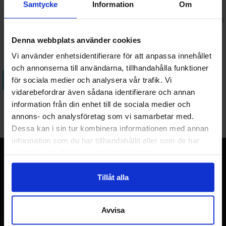
Samtycke
Information
Om
Väntas in:
789 SEK
1 469 SEK
I lager:
18
2026-11-06
Denna webbplats använder cookies
Vi använder enhetsidentifierare för att anpassa innehållet
och annonserna till användarna, tillhandahålla funktioner
Köp
för sociala medier och analysera vår trafik. Vi
vidarebefordrar även sådana identifierare och annan
Magic Star Trek Bundle
information från din enhet till de sociala medier och
annons- och analysföretag som vi samarbetar med.
Väntas in:
949 SEK
Dessa kan i sin tur kombinera informationen med annan
2026-11-06
information som du har tillhandahållit eller som de har
Terraspel.se
samlat in när du har använt deras tjänster.
Sveriges nya, stora webbutik för brädspel, Warhammer
Tillåt alla
miniatyrspill och samlarkort med över 20 års erfarenhet från
Norge.
Avvisa
Genvägar