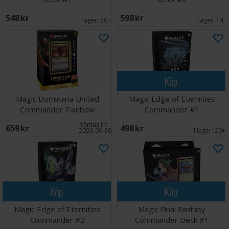
548 SEK
598 SEK
I lager:
20+
I lager:
14
Köp
Magic Dominaria United
Magic Edge of Eternities
Commander Painbow
Commander #1
Väntas in:
659 SEK
498 SEK
2026-09-30
I lager:
20+
Köp
Köp
Magic Edge of Eternities
Magic Final Fantasy
Commander #2
Commander Deck #1