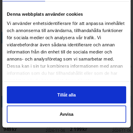
649 SEK
649 SEK
2026-10-01
2026-10-01
Denna webbplats använder cookies
Vi använder enhetsidentifierare för att anpassa innehållet
och annonserna till användarna, tillhandahålla funktioner
Köp
Köp
för sociala medier och analysera vår trafik. Vi
vidarebefordrar även sådana identifierare och annan
Magic Star Trek Commander
Magic Star Trek Commander
information från din enhet till de sociala medier och
Deck #1
Deck #1 CE
annons- och analysföretag som vi samarbetar med.
Väntas in:
Väntas in:
949 SEK
2 199 SEK
Dessa kan i sin tur kombinera informationen med annan
2026-11-06
2026-11-06
information som du har tillhandahållit eller som de har
samlat in när du har använt deras tjänster.
Tillåt alla
Köp
Köp
Magic Star Trek Commander
Magic Star Trek Commander
Avvisa
Deck #2
Deck #2 CE
Väntas in:
Väntas in:
949 SEK
2 199 SEK
2026-11-06
2026-11-06