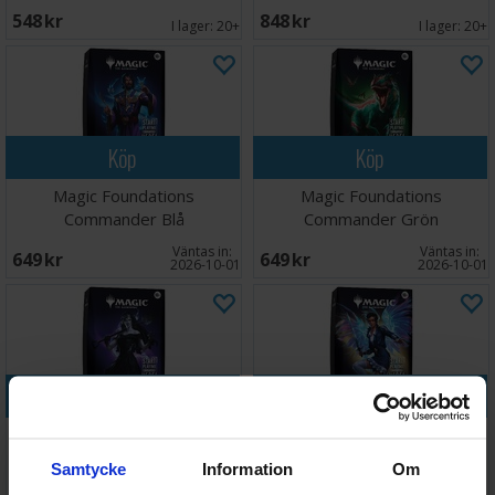
548 SEK
848 SEK
I lager:
20+
I lager:
20+
Köp
Köp
Magic Foundations
Magic Foundations
Commander Blå
Commander Grön
Väntas in:
Väntas in:
649 SEK
649 SEK
2026-10-01
2026-10-01
Köp
Köp
Magic Foundations
Magic Foundations
Commander Svart
Commander Vit
Samtycke
Information
Om
Väntas in:
Väntas in: