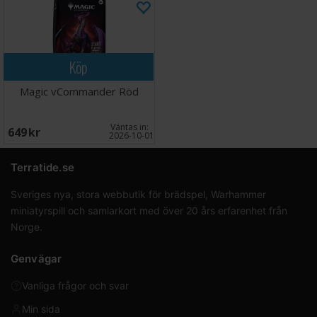
Köp
Magic vCommander Röd
Väntas in:
649 SEK
2026-10-01
Terratide.se
Sveriges nya, stora webbutik för brädspel, Warhammer
miniatyrspill och samlarkort med över 20 års erfarenhet från
Norge.
Genvägar
Vanliga frågor och svar
Min sida