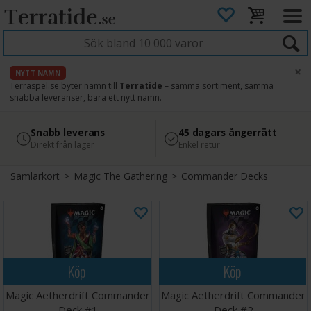
×
NYTT NAMN
Terraspel.se byter namn till
Terratide
– samma sortiment, samma
snabba leveranser, bara ett nytt namn.
4.8
Säker betalning
Snabb leverans
45 dagars ångerrätt
Läs omdömen på Google
med Svea
Direkt från lager
Enkel retur
Samlarkort
>
Magic The Gathering
>
Commander Decks
Köp
Köp
Magic Aetherdrift Commander
Magic Aetherdrift Commander
Deck #1
Deck #2