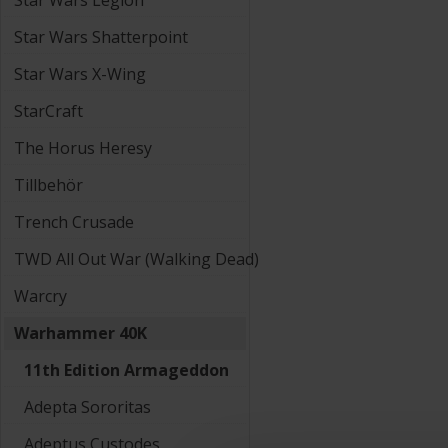
Star Wars Legion
Star Wars Shatterpoint
Star Wars X-Wing
StarCraft
The Horus Heresy
Tillbehör
Trench Crusade
TWD All Out War (Walking Dead)
Warcry
Warhammer 40K
11th Edition Armageddon
Adepta Sororitas
Adeptus Custodes