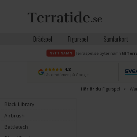
Brädspel
Figurspel
Samlarkort
Terraspel.se byter namn till
Terr
NYTT NAMN
4.8
Läs omdömen på Google
Här är du
Figurspel
>
Wa
Black Library
Airbrush
Battletech