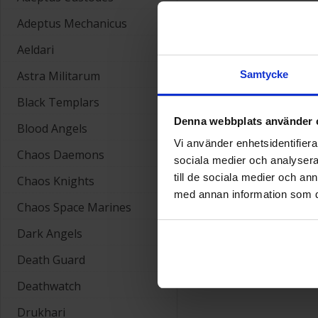
Adeptus Mechanicus
Aeldari
Astra Militarum
Samtycke
Black Templars
Denna webbplats använder 
Blood Angels
Vi använder enhetsidentifierar
Chaos Daemons
sociala medier och analysera 
till de sociala medier och a
Chaos Knights
med annan information som du 
Chaos Space Marines
Dark Angels
Death Guard
Deathwatch
Drukhari