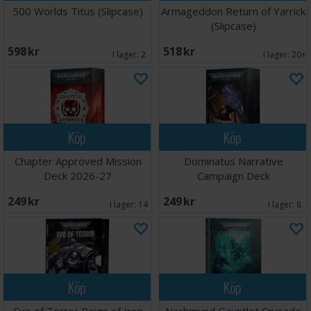
500 Worlds Titus (Slipcase)
Armageddon Return of Yarrick
(Slipcase)
598 SEK
518 SEK
I lager:
2
I lager:
20+
Köp
Köp
Chapter Approved Mission
Dominatus Narrative
Deck 2026-27
Campaign Deck
249 SEK
249 SEK
I lager:
14
I lager:
8
Köp
Köp