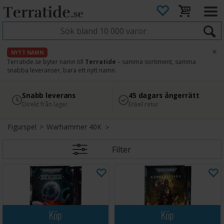
×
NYTT NAMN
Terratide.se byter namn till
Terratide
– samma sortiment, samma
snabba leveranser, bara ett nytt namn.
4.8
Säker betalning
Snabb leverans
45 dagars ångerrätt
Läs omdömen på Google
med Svea
Direkt från lager
Enkel retur
Figurspel
>
Warhammer 40K
Filter
Köp
Köp