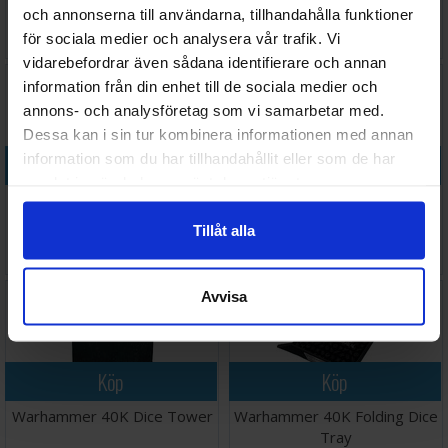
Patrol Companion
och annonserna till användarna, tillhandahålla funktioner
Väntas in:
för sociala medier och analysera vår trafik. Vi
265 SEK
200 SEK
I lager:
20+
2026-08-31
vidarebefordrar även sådana identifierare och annan
information från din enhet till de sociala medier och
annons- och analysföretag som vi samarbetar med.
Dessa kan i sin tur kombinera informationen med annan
information som du har tillhandahållit eller som de har
Köp
Köp
samlat in när du har använt deras tjänster.
Warhammer 40K Datasheet
Warhammer 40K Dice Scroll
Folio
Tillåt alla
218 SEK
477 SEK
I lager:
5
I lager:
2
Avvisa
Köp
Köp
Warhammer 40K Dice Tower
Warhammer 40K Folding Dice
Tray