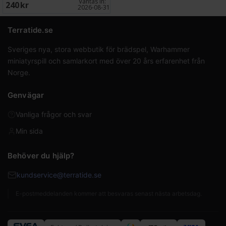
Väntas in:
240 SEK
2026-08-31
Terratide.se
Sveriges nya, stora webbutik för brädspel, Warhammer
miniatyrspill och samlarkort med över 20 års erfarenhet från
Norge.
Genvägar
Vanliga frågor och svar
Min sida
Behöver du hjälp?
kundservice@terratide.se
E-postmeddelanden kommer att besvaras senast nästa arbetsdag.