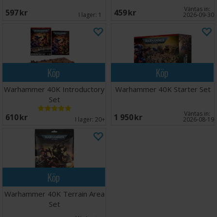
Väntas in:
597 SEK
459 SEK
I lager:
1
2026-09-30
Köp
Köp
Warhammer 40K Introductory
Warhammer 40K Starter Set
Set
Väntas in:
610 SEK
1 950 SEK
I lager:
20+
2026-08-19
Köp
Warhammer 40K Terrain Area
Set