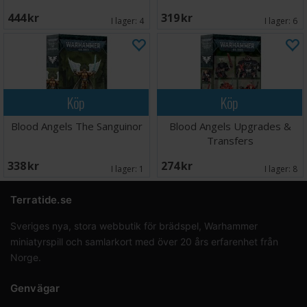
444 SEK
319 SEK
I lager:
4
I lager:
6
Köp
Köp
Blood Angels The Sanguinor
Blood Angels Upgrades &
Transfers
338 SEK
274 SEK
I lager:
1
I lager:
8
Terratide.se
Sveriges nya, stora webbutik för brädspel, Warhammer
miniatyrspill och samlarkort med över 20 års erfarenhet från
Norge.
Genvägar