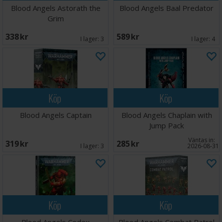
Blood Angels Astorath the
Blood Angels Baal Predator
Grim
338 SEK
589 SEK
I lager:
3
I lager:
4
Köp
Köp
Blood Angels Captain
Blood Angels Chaplain with
Jump Pack
Väntas in:
319 SEK
285 SEK
I lager:
3
2026-08-31
Köp
Köp