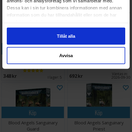
annons- och analysföretag som vi samarbetar med.
Terminator Armour
Dessa kan i sin tur kombinera informationen med annan
Väntas in:
332 SEK
274 SEK
I lager:
5
2026-09-07
information som du har tillhandahållit eller som de har
samlat in när du har använt deras tjänster.
Tillåt alla
Köp
Köp
Avvisa
Blood Angels Mephiston
Blood Angels Paint Set
Väntas in:
348 SEK
692 SEK
I lager:
5
2026-09-30
Köp
Köp
Blood Angels Sanguinary
Blood Angels Sanguinary
Guard
Priest