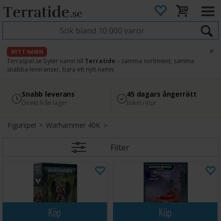
×
NYTT NAMN
Terraspel.se byter namn till
Terratide
– samma sortiment, samma
snabba leveranser, bara ett nytt namn.
4.8
Säker betalning
Snabb leverans
45 dagars ångerrätt
Läs omdömen på Google
med Svea
Direkt från lager
Enkel retur
Figurspel
>
Warhammer 40K
Filter
Köp
Köp