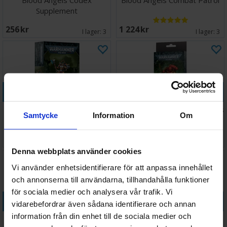
Blood Angels Codex
Blood Angels Combat Patrol
Supplement
256 SEK
1 224 SEK
I lager:
3
I lager:
3
Köp
Köp
Blood Angels Commander
Blood Angels Datasheet Cards
Samtycke
Information
Om
Dante
338 SEK
248 SEK
I lager:
5
I lager:
14
Denna webbplats använder cookies
Vi använder enhetsidentifierare för att anpassa innehållet
och annonserna till användarna, tillhandahålla funktioner
för sociala medier och analysera vår trafik. Vi
Köp
Köp
vidarebefordrar även sådana identifierare och annan
information från din enhet till de sociala medier och
Blood Angels Lemartes
Blood Angels Librarian