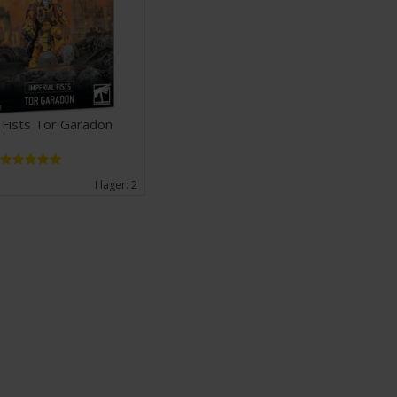
 Fists Tor Garadon
I lager:
2