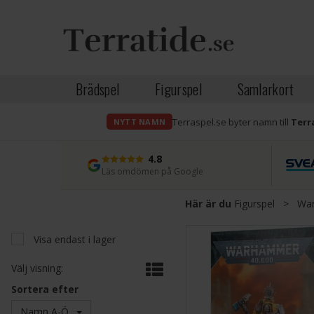
Brädspel
Figurspel
Samlarkort
Terraspel.se byter namn till
Terr
NYTT NAMN
4.8
Läs omdömen på Google
Här är du
Figurspel
>
Wa
Visa endast i lager
Välj visning:
Sortera efter
Namn A-Ö