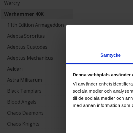
Warcry
Warhammer 40K
11th Edition Armageddon
Adepta Sororitas
Adeptus Custodes
Samtycke
Adeptus Mechanicus
Aeldari
Denna webbplats använder 
Astra Militarum
Vi använder enhetsidentifierar
Black Templars
sociala medier och analysera 
till de sociala medier och a
Blood Angels
med annan information som du 
Chaos Daemons
Chaos Knights