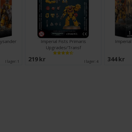
Lysander
Imperial Fists Primaris
Imperial
Upgrades/Transf
219 SEK
344 SEK
I lager:
1
I lager:
4