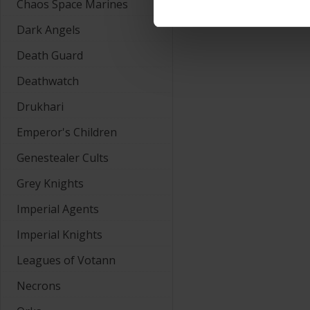
Chaos Space Marines
Dark Angels
Death Guard
Deathwatch
Drukhari
Emperor's Children
Genestealer Cults
Grey Knights
Imperial Agents
Imperial Knights
Leagues of Votann
Necrons