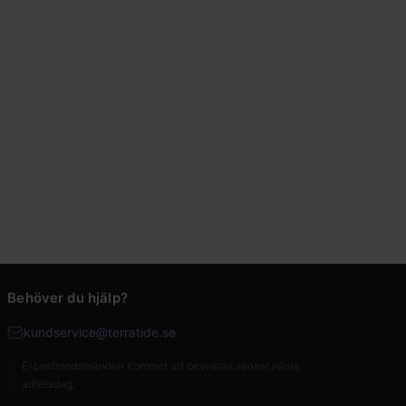
Behöver du hjälp?
kundservice@terratide.se
E-postmeddelanden kommer att besvaras senast nästa
arbetsdag.