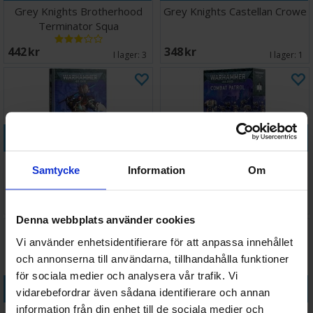
Grey Knights Brotherhood
Grey Knights Castellan Crowe
Terminator Squa
442 SEK
348 SEK
I lager:
3
I lager:
1
Köp
Köp
Grey Knights Codex
Grey Knights Combat Patrol
Samtycke
Information
Om
429 SEK
1 189 SEK
I lager:
4
I lager:
4
Denna webbplats använder cookies
Vi använder enhetsidentifierare för att anpassa innehållet
och annonserna till användarna, tillhandahålla funktioner
för sociala medier och analysera vår trafik. Vi
Köp
Köp
vidarebefordrar även sådana identifierare och annan
information från din enhet till de sociala medier och