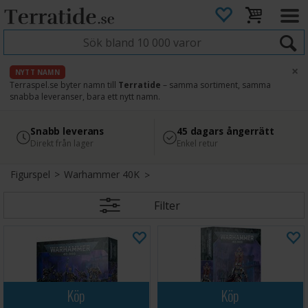
×
NYTT NAMN
Terraspel.se byter namn till
Terratide
– samma sortiment, samma
snabba leveranser, bara ett nytt namn.
4.8
Säker betalning
Snabb leverans
45 dagars ångerrätt
Läs omdömen på Google
med Svea
Direkt från lager
Enkel retur
Figurspel
>
Warhammer 40K
Filter
Köp
Köp