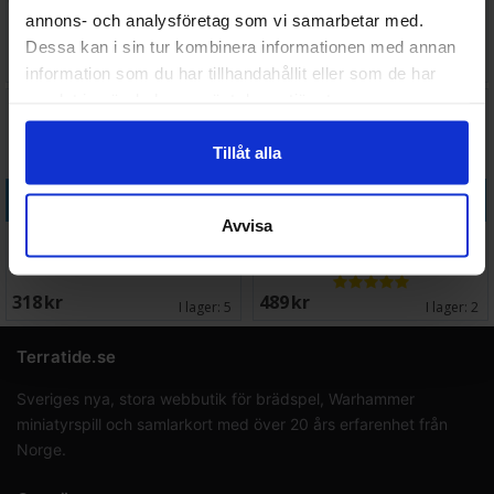
Grey Knights Datasheet Cards
Grey Knights Grand Master
annons- och analysföretag som vi samarbetar med.
Dreadknight
Dessa kan i sin tur kombinera informationen med annan
254 SEK
528 SEK
I lager:
10
I lager:
1
information som du har tillhandahållit eller som de har
samlat in när du har använt deras tjänster.
Tillåt alla
Köp
Köp
Avvisa
Grey Knights Grand Master
Grey Knights Strike Squad
Voldus
318 SEK
489 SEK
I lager:
5
I lager:
2
Terratide.se
Sveriges nya, stora webbutik för brädspel, Warhammer
miniatyrspill och samlarkort med över 20 års erfarenhet från
Norge.